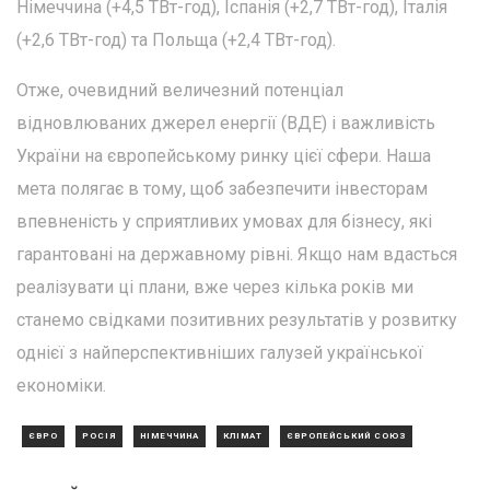
Німеччина (+4,5 ТВт-год), Іспанія (+2,7 ТВт-год), Італія
(+2,6 ТВт-год) та Польща (+2,4 ТВт-год).
Отже, очевидний величезний потенціал
відновлюваних джерел енергії (ВДЕ) і важливість
України на європейському ринку цієї сфери. Наша
мета полягає в тому, щоб забезпечити інвесторам
впевненість у сприятливих умовах для бізнесу, які
гарантовані на державному рівні. Якщо нам вдасться
реалізувати ці плани, вже через кілька років ми
станемо свідками позитивних результатів у розвитку
однієї з найперспективніших галузей української
економіки.
ЄВРО
РОСІЯ
НІМЕЧЧИНА
КЛІМАТ
ЄВРОПЕЙСЬКИЙ СОЮЗ