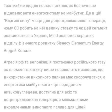
Тож майже щодня постає питання, як безпечніше
відновлювати енергосистему на майбутнє. Де в цій
"Картині світу" місце для децентралізованої генерації,
чому ЄС робить на неї велику ставку та як цей сегмент
розвивається в Україні, Mind розповів керівник
відділу фізичного розвитку бізнесу Elementum Energy
Андрій Коваль.
Агресія рф та вепонізація постачання російського газу
як елемент шантажу лише посилюють висновок, що
використання викопного палива має скорочуватися, а
енергетика майбутнього - це передовсім
низьковуглецева, доступна для всіх та
децентралізована генерація, з мінімальними
вкрапленнями викопного палива для цілей