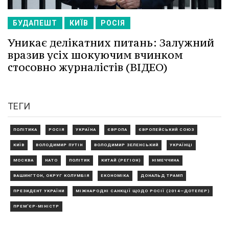
БУДАПЕШТ
КИЇВ
РОСІЯ
Уникає делікатних питань: Залужний
вразив усіх шокуючим вчинком
стосовно журналістів (ВІДЕО)
ТЕГИ
ПОЛІТИКА
РОСІЯ
УКРАЇНА
ЄВРОПА
ЄВРОПЕЙСЬКИЙ СОЮЗ
КИЇВ
ВОЛОДИМИР ПУТІН
ВОЛОДИМИР ЗЕЛЕНСЬКИЙ
УКРАЇНЦІ
МОСКВА
НАТО
ПОЛІТИК
КИТАЙ (РЕГІОН)
НІМЕЧЧИНА
ВАШИНГТОН, ОКРУГ КОЛУМБІЯ
ЕКОНОМІКА
ДОНАЛЬД ТРАМП
ПРЕЗИДЕНТ УКРАЇНИ
МІЖНАРОДНІ САНКЦІЇ ЩОДО РОСІЇ (2014—ДОТЕПЕР)
ПРЕМ'ЄР-МІНІСТР