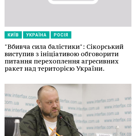
КИЇВ
УКРАЇНА
РОСІЯ
"Вбивча сила балістики": Сікорський
виступив з ініціативою обговорити
питання перехоплення агресивних
ракет над територією України.