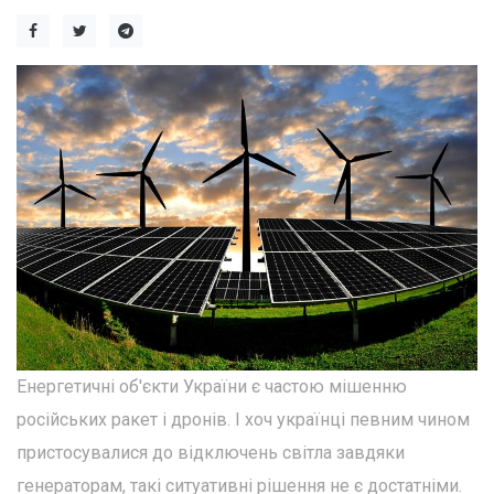
Енергетичні об'єкти України є частою мішенню
російських ракет і дронів. І хоч українці певним чином
пристосувалися до відключень світла завдяки
генераторам, такі ситуативні рішення не є достатніми.