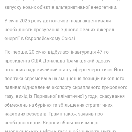
запуску нових об'єктів альтернативної енергетики.
У січні 2025 року дві ключові події акцентували
необхідність просування відновлюваних джерел
енергії в Європейському Союзі.
По-перше, 20 січня відбулася інавгурація 47-го
президента США Дональда Трампа, який одразу
оголосив надзвичайний стан у сфері енергетики. Його
політика спрямована на зміцнення позицій викопного
палива: відновлення експорту скрапленого природного
газу, вихід із Паризької кліматичної угоди, скасування
обмежень на буріння та збільшення стратегічних
нафтових резервів. Трамп також заявив про
необхідність для Європи збільшити імпорт
американських нафти й газу, щоб уникнути митних