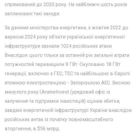
спрямований до 2030 року. На найближчі шість років
заплановані такі заходи:
За даними міністерства енергетики, з жовтня 2022 до
вересня 2024 року об'єкти української енергетичної
інфраструктури зазнали 1024 російських атаки.
Внаслідок цього тільки за останній рік загальні втрати
потужностей перевищили 9 ГВт. Окуповано 18 ГВт
генерації, включно з ГЕС, ТЕС та найбільшою в Європі
атомною електростанцією - Запорізькою АЕС. Весною
минулого року UkraineInvest (урядовий офіс із
залучення та підтримки інвестицій) оцінив збитки,
завдані енергетичній інфраструктурі України внаслідок
російських антак із початку повномасштабного
вторгнення, в $56 млрд.