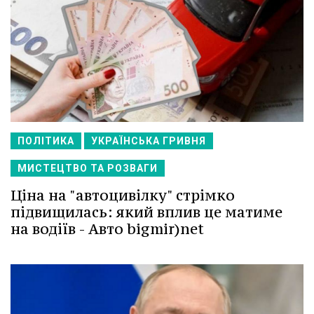
ПОЛІТИКА
УКРАЇНСЬКА ГРИВНЯ
МИСТЕЦТВО ТА РОЗВАГИ
Ціна на "автоцивілку" стрімко
підвищилась: який вплив це матиме
на водіїв - Авто bigmir)net