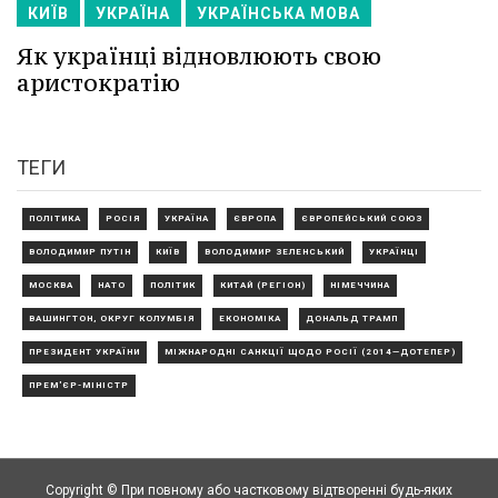
КИЇВ
УКРАЇНА
УКРАЇНСЬКА МОВА
Як українці відновлюють свою
аристократію
ТЕГИ
ПОЛІТИКА
РОСІЯ
УКРАЇНА
ЄВРОПА
ЄВРОПЕЙСЬКИЙ СОЮЗ
ВОЛОДИМИР ПУТІН
КИЇВ
ВОЛОДИМИР ЗЕЛЕНСЬКИЙ
УКРАЇНЦІ
МОСКВА
НАТО
ПОЛІТИК
КИТАЙ (РЕГІОН)
НІМЕЧЧИНА
ВАШИНГТОН, ОКРУГ КОЛУМБІЯ
ЕКОНОМІКА
ДОНАЛЬД ТРАМП
ПРЕЗИДЕНТ УКРАЇНИ
МІЖНАРОДНІ САНКЦІЇ ЩОДО РОСІЇ (2014—ДОТЕПЕР)
ПРЕМ'ЄР-МІНІСТР
Copyright © При повному або частковому відтворенні будь-яких