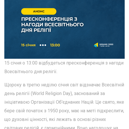
15 січня о 13:00 відбудеться пресконференція з нагоди
Всесвітнього дня релігії.
Щороку в третю неділю січня світ відзначає Всесвітній
день релігії (World Religion Day), заснований за
ініціативою Організації Об'єднаних Націй. Це свято, яке
бере свій початок з 1950 року, має на меті підкреслити,
що духовні цінності, які лежать в основі різних
світових релігій, є гармонійними. Воно наголошує на