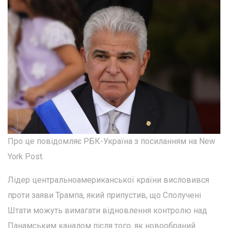
Про це повідомляє РБК-Україна з посиланням на New
York Post.
Лідер центральноамериканської країни висловився
проти заяви Трампа, який припустив, що Сполучені
Штати можуть вимагати відновлення контролю над
Панамським каналом після того, як новообраний