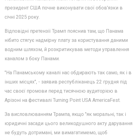
президент США почне виконувати свої обов'язки в
січні 2025 року.
Відповідні претензії Трамп пояснив там, що Панама
нібито стягує надмірну плату за користування даними
водним шляхом, й розкритикував методи управлення
каналом з боку Панами.
"На Панамському каналі нас обдирають так само, як і в
інших місцях", - заявив республіканець 22 грудня під
час своєї промови перед тисячною аудиторією в
Арізоні на фестивалі Turning Point USA AmericaFest.
За висловлюванням Трампа, якщо "як моральні, так і
юридичні засади цього великодушного акту дарування
не будуть дотримані, ми вимагатимемо, щоб