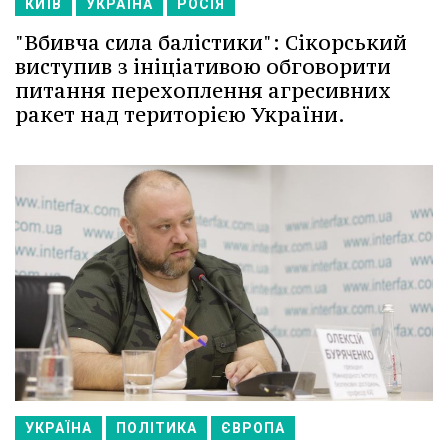
КИЇВ
УКРАЇНА
РОСІЯ
"Вбивча сила балістики": Сікорський
виступив з ініціативою обговорити
питання перехоплення агресивних
ракет над територією України.
УКРАЇНА
ПОЛІТИКА
ЄВРОПА