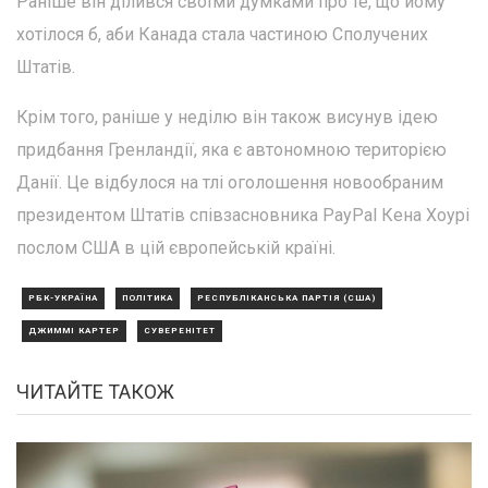
Раніше він ділився своїми думками про те, що йому
хотілося б, аби Канада стала частиною Сполучених
Штатів.
Крім того, раніше у неділю він також висунув ідею
придбання Гренландії, яка є автономною територією
Данії. Це відбулося на тлі оголошення новообраним
президентом Штатів співзасновника PayPal Кена Хоурі
послом США в цій європейській країні.
РБК-УКРАЇНА
ПОЛІТИКА
РЕСПУБЛІКАНСЬКА ПАРТІЯ (США)
ДЖИММІ КАРТЕР
СУВЕРЕНІТЕТ
ЧИТАЙТЕ ТАКОЖ