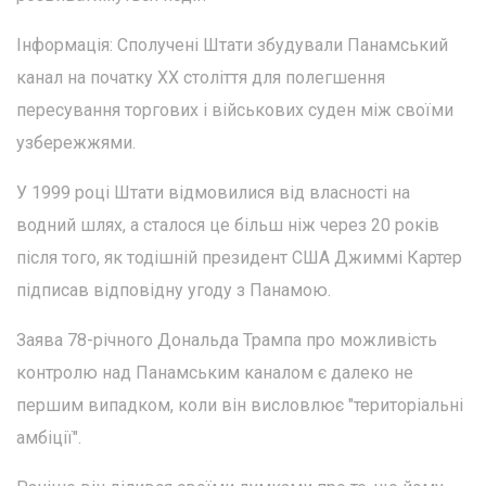
Інформація: Сполучені Штати збудували Панамський
канал на початку XX століття для полегшення
пересування торгових і військових суден між своїми
узбережжями.
У 1999 році Штати відмовилися від власності на
водний шлях, а сталося це більш ніж через 20 років
після того, як тодішній президент США Джиммі Картер
підписав відповідну угоду з Панамою.
Заява 78-річного Дональда Трампа про можливість
контролю над Панамським каналом є далеко не
першим випадком, коли він висловлює "територіальні
амбіції".