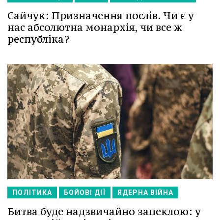
Сайчук: Призначення послів. Чи є у
нас абсолютна монархія, чи все ж
республіка?
ПОЛІТИКА
БОЙОВІ ДІЇ
ЯДЕРНА ВІЙНА
Битва буде надзвичайно запеклою: у