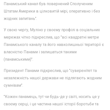
Панамський канал був повернений Сполученим
Штатам Америки в цілковитій мірі, оперативно і без
жодних запитань".
У свою чергу, Муліно у своєму профілі в соціальних
мережах чітко підкреслив, що "всі квадратні метри
Панамського каналу та його навколишньої території є
власністю Панами і залишаться такими
(панамськими)".
Президент Панами підкреслив, що "суверенітет та
незалежність нашої держави не підлягають жодним
сумнівам".
"Кожен панамець, тут чи будь-де у світі, носить це у
своєму серці, і це частина нашої історії боротьби та