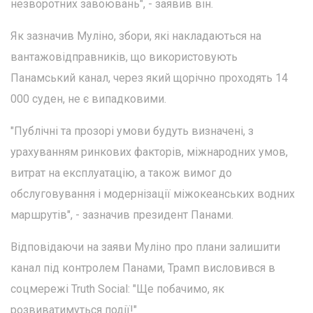
незворотних завоювань", - заявив він.
Як зазначив Муліно, збори, які накладаються на
вантажовідправників, що використовують
Панамський канал, через який щорічно проходять 14
000 суден, не є випадковими.
"Публічні та прозорі умови будуть визначені, з
урахуванням ринкових факторів, міжнародних умов,
витрат на експлуатацію, а також вимог до
обслуговування і модернізації міжокеанських водних
маршрутів", - зазначив президент Панами.
Відповідаючи на заяви Муліно про плани залишити
канал під контролем Панами, Трамп висловився в
соцмережі Truth Social: "Ще побачимо, як
розвиватимуться події!"