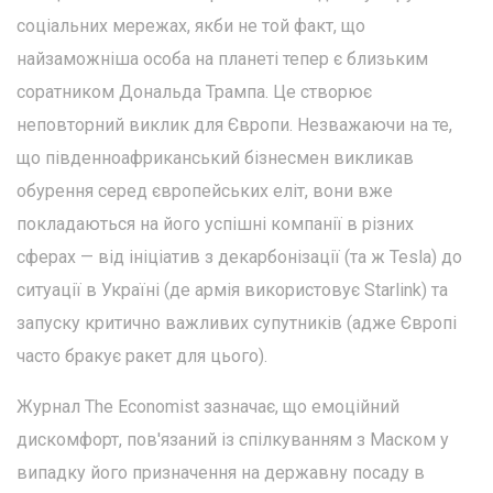
соціальних мережах, якби не той факт, що
найзаможніша особа на планеті тепер є близьким
соратником Дональда Трампа. Це створює
неповторний виклик для Європи. Незважаючи на те,
що південноафриканський бізнесмен викликав
обурення серед європейських еліт, вони вже
покладаються на його успішні компанії в різних
сферах — від ініціатив з декарбонізації (та ж Tesla) до
ситуації в Україні (де армія використовує Starlink) та
запуску критично важливих супутників (адже Європі
часто бракує ракет для цього).
Журнал The Economist зазначає, що емоційний
дискомфорт, пов'язаний із спілкуванням з Маском у
випадку його призначення на державну посаду в