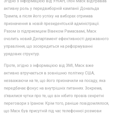
Згідно з інформацією від УНІАН, Ілон Маск відігравав
активну роль у передвиборній кампанії Дональда
Трампа, а після його успіху на виборах отримав
призначення в новій президентській адміністрації.
Разом із підприємцем Вівеком Рамасвамі, Маск
очолить новий Департамент ефективності державного
управління, що зосередиться на реформуванні
урядових структур.
Проте, згідно з інформацією від ЗМІ, Маск вже
активно втручається в зовнішню політику США,
незважаючи на те, що його призначили на посаду, яка
передбачає фокус на внутрішніх питаннях. Зокрема,
з'явилися чутки про те, що він нібито провів секретні
переговори з Іраном. Крім того, раніше повідомлялося,
що Маск був присутній під час телефонної розмови