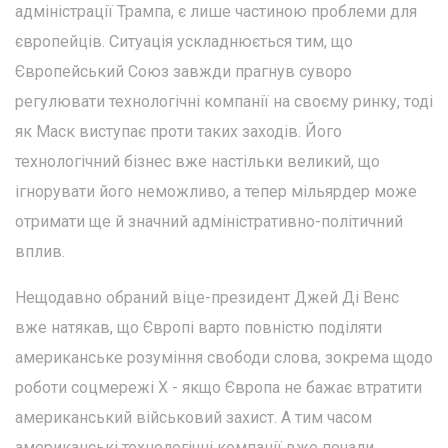
адміністрації Трампа, є лише частиною проблеми для
європейців. Ситуація ускладнюється тим, що
Європейський Союз завжди прагнув суворо
регулювати технологічні компанії на своєму ринку, тоді
як Маск виступає проти таких заходів. Його
технологічний бізнес вже настільки великий, що
ігнорувати його неможливо, а тепер мільярдер може
отримати ще й значний адміністративно-політичний
вплив.
Нещодавно обраний віце-президент Джей Ді Венс
вже натякав, що Європі варто повністю поділяти
американське розуміння свободи слова, зокрема щодо
роботи соцмережі Х - якщо Європа не бажає втратити
американський військовий захист. А тим часом
американські технологічні компанії вже почали