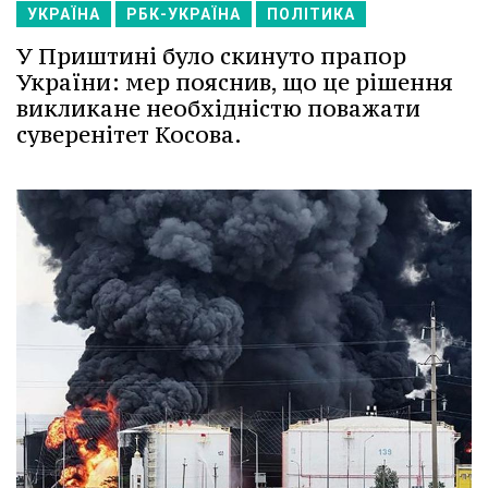
УКРАЇНА
РБК-УКРАЇНА
ПОЛІТИКА
У Приштині було скинуто прапор
України: мер пояснив, що це рішення
викликане необхідністю поважати
суверенітет Косова.