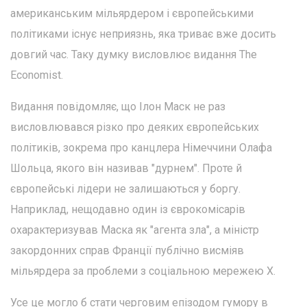
американським мільярдером і європейськими
політиками існує неприязнь, яка триває вже досить
довгий час. Таку думку висловлює видання The
Economist.
Видання повідомляє, що Ілон Маск не раз
висловлювався різко про деяких європейських
політиків, зокрема про канцлера Німеччини Олафа
Шольца, якого він називав "дурнем". Проте й
європейські лідери не залишаються у боргу.
Наприклад, нещодавно один із єврокомісарів
охарактеризував Маска як "агента зла", а міністр
закордонних справ Франції публічно висміяв
мільярдера за проблеми з соціальною мережею X.
Усе це могло б стати черговим епізодом гумору в