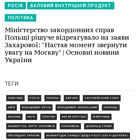
РОСІЯ
ВАЛОВИЙ ВНУТРІШНІЙ ПРОДУКТ
ПОЛІТИКА
Міністерство закордонних справ
Польщі рішуче відреагувало на заяви
Захарової: "Настав момент звернути
увагу на Москву" | Основні новини
України
ТЕГИ
ПОЛІТИКА
РОСІЯ
УКРАЇНА
ЄВРОПА
ЄВРОПЕЙСЬКИЙ СОЮЗ
КИЇВ
ВОЛОДИМИР ПУТІН
ВОЛОДИМИР ЗЕЛЕНСЬКИЙ
УКРАЇНЦІ
МОСКВА
НАТО
ПОЛІТИК
КИТАЙ (РЕГІОН)
НІМЕЧЧИНА
ВАШИНГТОН, ОКРУГ КОЛУМБІЯ
ЕКОНОМІКА
ДОНАЛЬД ТРАМП
ПРЕЗИДЕНТ УКРАЇНИ
МІЖНАРОДНІ САНКЦІЇ ЩОДО РОСІЇ (2014—ДОТЕПЕР)