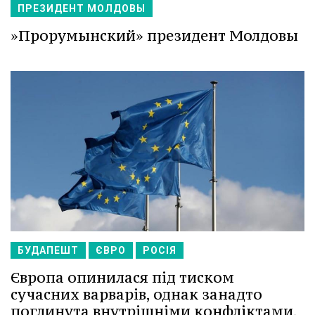
ПРЕЗИДЕНТ МОЛДОВЫ
»Прорумынский» президент Молдовы
БУДАПЕШТ
ЄВРО
РОСІЯ
Європа опинилася під тиском
сучасних варварів, однак занадто
поглинута внутрішніми конфліктами,