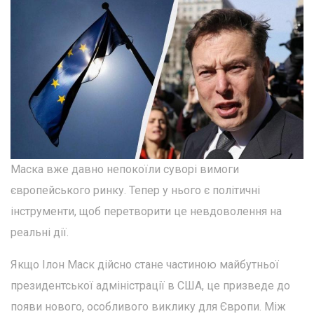
Маска вже давно непокоїли суворі вимоги
європейського ринку. Тепер у нього є політичні
інструменти, щоб перетворити це невдоволення на
реальні дії.
Якщо Ілон Маск дійсно стане частиною майбутньої
президентської адміністрації в США, це призведе до
появи нового, особливого виклику для Європи. Між