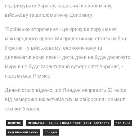
підтримувати Україну, надаючи їй економічну,
військову та дипломатичну допомогу.
"Російське вторгнення - це кричуще порушення
міжнародного права. Ми продовжимо стояти на боці
України - у військовому, економічному та
дипломатичному плані - доти, доки не буде досягнуто
миру й не буде гарантовано суверенітет України", -
підсумував Ріммер.
Днями стало відомо, що Лондон направить $3 млрд
від заморожених активів рф на озброєння і ремонт
техніки Україні.
ПОЛІТИК
МІЖНАРОДНІ САНКЦІЇ ЩОДО РОСІЇ (2014—ДОТЕПЕР)
ПОЛІТИКА
РАДЯНСЬКИЙ СОЮЗ
ЛОНДОН