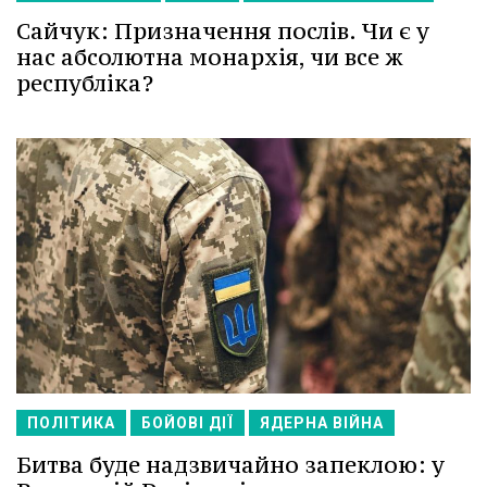
Сайчук: Призначення послів. Чи є у
нас абсолютна монархія, чи все ж
республіка?
ПОЛІТИКА
БОЙОВІ ДІЇ
ЯДЕРНА ВІЙНА
Битва буде надзвичайно запеклою: у