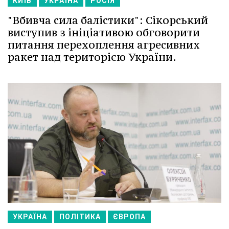
КИЇВ
УКРАЇНА
РОСІЯ
"Вбивча сила балістики": Сікорський
виступив з ініціативою обговорити
питання перехоплення агресивних
ракет над територією України.
УКРАЇНА
ПОЛІТИКА
ЄВРОПА