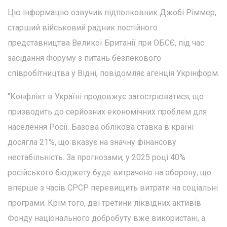
Цю інформацію озвучив підполковник Джобі Ріммер,
старший військовий радник постійного
представництва Великої Британії при ОБСЄ, під час
засідання Форуму з питань безпекового
співробітництва у Відні, повідомляє агенція Укрінформ.
"Конфлікт в Україні продовжує загострюватися, що
призводить до серйозних економічних проблем для
населення Росії. Базова облікова ставка в країні
досягла 21%, що вказує на значну фінансову
нестабільність. За прогнозами, у 2025 році 40%
російського бюджету буде витрачено на оборону, що
вперше з часів СРСР перевищить витрати на соціальні
програми. Крім того, дві третини ліквідних активів
Фонду національного добробуту вже використані, а