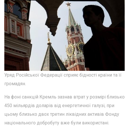
Уряд Російської Федерації сприяє бідності країни та її
громадян.
На фоні санкцій Кремль зазнав втрат у розмірі близько
450 мільярдів доларів від енергетичної галузі, при
цьому близько двох третин ліквідних активів Фонду
національного добробуту вже були використані.