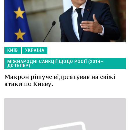
КИЇВ
УКРАЇНА
МІЖНАРОДНІ САНКЦІЇ ЩОДО РОСІЇ (2014—
ДОТЕПЕР)
Макрон рішуче відреагував на свіжі
атаки по Києву.