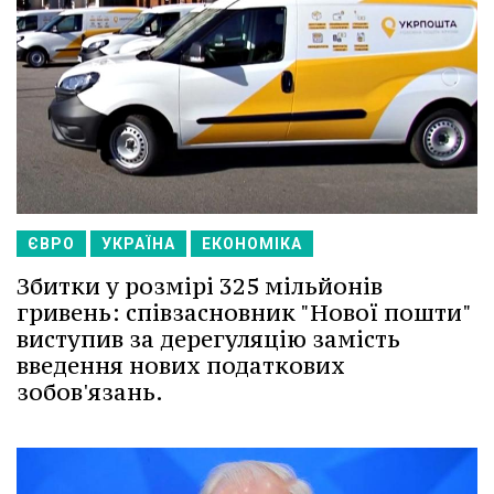
ЄВРО
УКРАЇНА
ЕКОНОМІКА
Збитки у розмірі 325 мільйонів
гривень: співзасновник "Нової пошти"
виступив за дерегуляцію замість
введення нових податкових
зобов'язань.