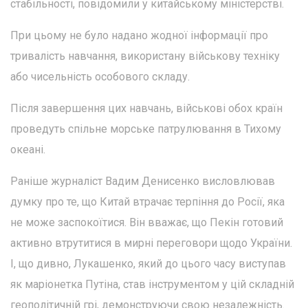
стабільності, повідомили у китайському міністерстві.
При цьому не було надано жодної інформації про
тривалість навчання, використану військову техніку
або чисельність особового складу.
Після завершення цих навчань, військові обох країн
проведуть спільне морське патрулювання в Тихому
океані.
Раніше журналіст Вадим Денисенко висловлював
думку про те, що Китай втрачає терпіння до Росії, яка
не може заспокоїтися. Він вважає, що Пекін готовий
активно втрутитися в мирні переговори щодо України.
І, що дивно, Лукашенко, який до цього часу виступав
як маріонетка Путіна, став інструментом у цій складній
геополітичній грі, демонструючи свою незалежність.