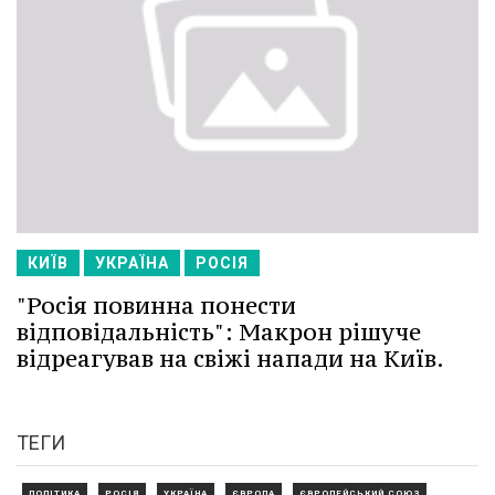
КИЇВ
УКРАЇНА
РОСІЯ
"Росія повинна понести
відповідальність": Макрон рішуче
відреагував на свіжі напади на Київ.
ТЕГИ
ПОЛІТИКА
РОСІЯ
УКРАЇНА
ЄВРОПА
ЄВРОПЕЙСЬКИЙ СОЮЗ