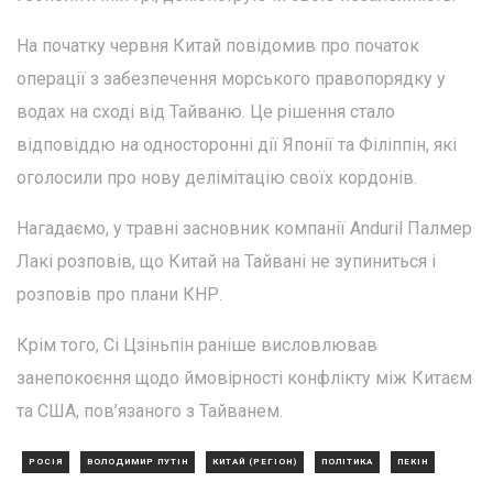
На початку червня Китай повідомив про початок
операції з забезпечення морського правопорядку у
водах на сході від Тайваню. Це рішення стало
відповіддю на односторонні дії Японії та Філіппін, які
оголосили про нову делімітацію своїх кордонів.
Нагадаємо, у травні засновник компанії Anduril Палмер
Лакі розповів, що Китай на Тайвані не зупиниться і
розповів про плани КНР.
Крім того, Сі Цзіньпін раніше висловлював
занепокоєння щодо ймовірності конфлікту між Китаєм
та США, пов’язаного з Тайванем.
РОСІЯ
ВОЛОДИМИР ПУТІН
КИТАЙ (РЕГІОН)
ПОЛІТИКА
ПЕКІН