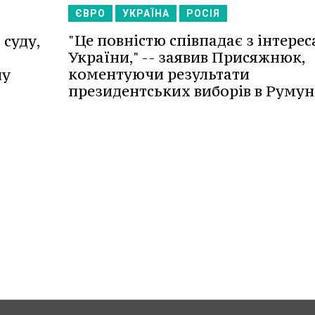
ЄВРО
УКРАЇНА
РОСІЯ
"Це повністю співпадає з інтере
 суду,
України," -- заявив Присяжнюк,
коментуючи результати
ну
президентських виборів в Румуні