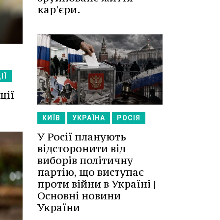
кар'єри.
ІЇ
ції
КИЇВ
УКРАЇНА
РОСІЯ
У Росії планують
відсторонити від
виборів політичну
партію, що виступає
проти війни в Україні |
Основні новини
України