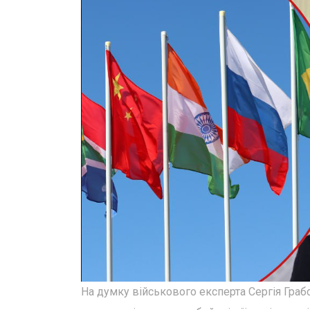
На думку військового експерта Сергія Граб