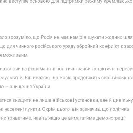
 війна виступає основою для підтримки режиму кремлівсько
стало зрозуміло, що Росія не має намірів шукати жодних шля
 що для чинного російського уряду збройний конфлікт є за
є неможливим.
ажаючи на різноманітні політичні заяви та тактичні пересу
езультатів. Він вважає, що Росія продовжить свої військові 
ою — знищення України.
атися знищити не лише військові установки, але й цивільну
 населені пункти. Окрім цього, він зазначив, що політика
їни триватиме, навіть якщо це вимагатиме демонстрації