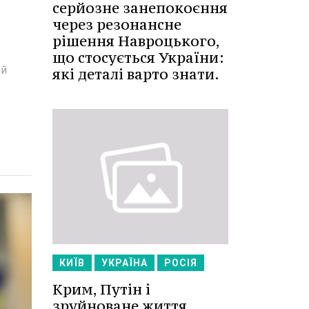
серйозне занепокоєння
через резонансне
рішення Навроцького,
що стосується України:
ий
які деталі варто знати.
КИЇВ
УКРАЇНА
РОСІЯ
Крим, Путін і
зруйноване життя