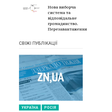
Нова виборча
система та
відповідальне
громадянство.
Перезавантаження
СВІЖІ ПУБЛІКАЦІЇ
УКРАЇНА
РОСІЯ