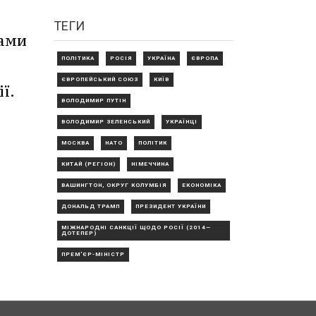
ТЕГИ
сами
ПОЛІТИКА
РОСІЯ
УКРАЇНА
ЄВРОПА
ЄВРОПЕЙСЬКИЙ СОЮЗ
КИЇВ
ї.
ВОЛОДИМИР ПУТІН
ВОЛОДИМИР ЗЕЛЕНСЬКИЙ
УКРАЇНЦІ
МОСКВА
НАТО
ПОЛІТИК
КИТАЙ (РЕГІОН)
НІМЕЧЧИНА
ВАШИНГТОН, ОКРУГ КОЛУМБІЯ
ЕКОНОМІКА
ДОНАЛЬД ТРАМП
ПРЕЗИДЕНТ УКРАЇНИ
МІЖНАРОДНІ САНКЦІЇ ЩОДО РОСІЇ (2014—
ДОТЕПЕР)
ПРЕМ'ЄР-МІНІСТР