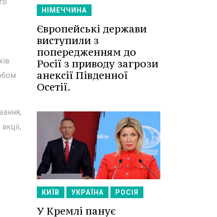
го
НІМЕЧЧИНА
Європейські держави
виступили з
попередженням до
хів
Росії з приводу загрози
анексії Південної
собом
Осетії.
вання,
акції,
КИЇВ
УКРАЇНА
РОСІЯ
У Кремлі панує