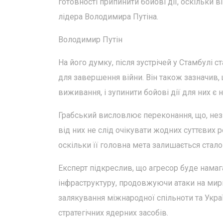
готовності припинити бойові дії, оскільки
лідера Володимира Путіна.
Володимир Путін
На його думку, після зустрічей у Стамбулі 
для завершення війни. Він також зазначив,
виживання, і зупинити бойові дії для них 
Грабський висловлює переконання, що, незв
від них не слід очікувати жодних суттєвих р
оскільки її головна мета залишається стал
Експерт підкреслив, що агресор буде намаг
інфраструктуру, продовжуючи атаки на мирні
залякування міжнародної спільноти та Укра
стратегічних ядерних засобів.