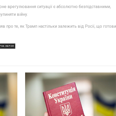
ирне врегулювання ситуації є абсолютно безпідставними,
упиняти війну.
в про те, як Трамп настільки залежить від Росії, що готов
РНА ЗБРОЯ