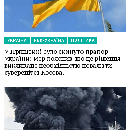
УКРАЇНА
РБК-УКРАЇНА
ПОЛІТИКА
У Приштині було скинуто прапор
України: мер пояснив, що це рішення
викликане необхідністю поважати
суверенітет Косова.