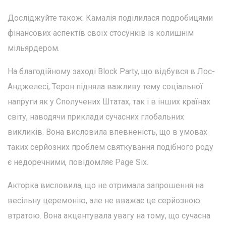
Досліджуйте також: Камалія поділилася подробицями
фінансових аспектів своїх стосунків із колишнім
мільярдером.
На благодійному заході Block Party, що відбувся в Лос-
Анджелесі, Терон підняла важливу тему соціальної
напруги як у Сполучених Штатах, так і в інших країнах
світу, наводячи приклади сучасних глобальних
викликів. Вона висловила впевненість, що в умовах
таких серйозних проблем святкування подібного роду
є недоречними, повідомляє Page Six.
Акторка висловила, що не отримала запрошення на
весільну церемонію, але не вважає це серйозною
втратою. Вона акцентувала увагу на тому, що сучасна