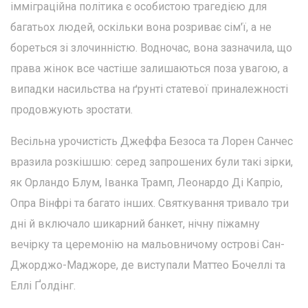
імміграційна політика є особистою трагедією для
багатьох людей, оскільки вона розриває сім'ї, а не
бореться зі злочинністю. Водночас, вона зазначила, що
права жінок все частіше залишаються поза увагою, а
випадки насильства на ґрунті статевої приналежності
продовжують зростати.
Весільна урочистість Джеффа Безоса та Лорен Санчес
вразила розкішшю: серед запрошених були такі зірки,
як Орландо Блум, Іванка Трамп, Леонардо Ді Капріо,
Опра Вінфрі та багато інших. Святкування тривало три
дні й включало шикарний банкет, нічну піжамну
вечірку та церемонію на мальовничому острові Сан-
Джорджо-Маджоре, де виступали Маттео Бочеллі та
Еллі Ґолдінг.