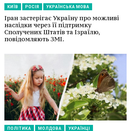
КИЇВ
РОСІЯ
УКРАЇНСЬКА МОВА
Іран застерігає Україну про можливі
наслідки через її підтримку
Сполучених Штатів та Ізраїлю,
повідомляють ЗМІ.
ПОЛІТИКА
МОЛДОВА
УКРАЇНЦІ