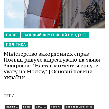
РОСІЯ
ВАЛОВИЙ ВНУТРІШНІЙ ПРОДУКТ
ПОЛІТИКА
Міністерство закордонних справ
Польщі рішуче відреагувало на заяви
Захарової: "Настав момент звернути
увагу на Москву" | Основні новини
України
ТЕГИ
ПОЛІТИКА
РОСІЯ
УКРАЇНА
ЄВРОПА
ЄВРОПЕЙСЬКИЙ СОЮЗ