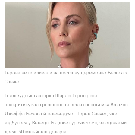
Терона не покликали на весільну церемонію Безоса з
Санчес.
Голлівудська акторка Шарліз Терон різко
розкритикувала розкішне весілля засновника Amazon
Джеффа Безоса й телеведучої Лорен Санчес, яке
відбулося у Венеції. Бюджет урочистості, за оцінками,
досяг 50 мільйонів доларів.