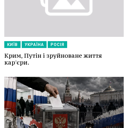
КИЇВ
УКРАЇНА
РОСІЯ
Крим, Путін і зруйноване життя
кар'єри.