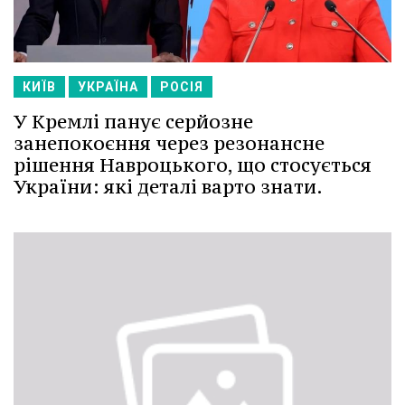
КИЇВ
УКРАЇНА
РОСІЯ
У Кремлі панує серйозне
занепокоєння через резонансне
рішення Навроцького, що стосується
України: які деталі варто знати.