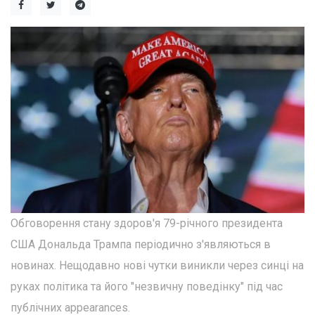
Обговорення стану здоров'я 79-річного президента
США Дональда Трампа періодично з'являються в
новинах. Нещодавно нові чутки виникли через синці на
руках політика та його "незвичну поведінку" під час
публічних appearances.