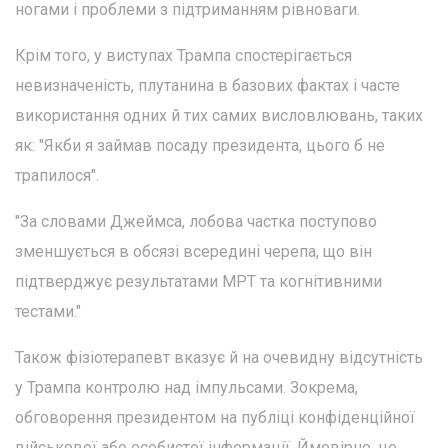
ногами і проблеми з підтриманням рівноваги.
Крім того, у виступах Трампа спостерігається
невизначеність, плутанина в базових фактах і часте
використання одних й тих самих висловлювань, таких
як: "Якби я займав посаду президента, цього б не
трапилося".
"За словами Джеймса, лобова частка поступово
зменшується в обсязі всередині черепа, що він
підтверджує результатами МРТ та когнітивними
тестами."
Також фізіотерапевт вказує й на очевидну відсутність
у Трампа контролю над імпульсами. Зокрема,
обговорення президентом на публіці конфіденційної
військової або особистої інформації. Ймовірно, це