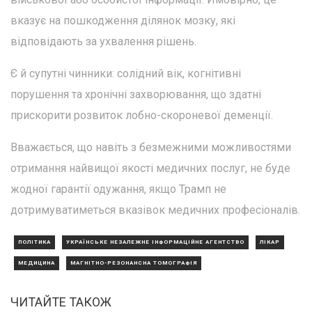
вказує на пошкодження ділянок мозку, які
відповідають за ухвалення рішень.
Є й супутні чинники: солідний вік, когнітивні
порушення та хронічні захворювання, що здатні
прискорити розвиток лобно-скороневої деменції.
Вважається, що навіть з безмежними можливостями
отримання найвищої якості медичних послуг, не буде
жодної гарантії одужання, якщо Трамп не
дотримуватиметься вказівок медичних професіоналів.
ПОЛІТИКА
УКРАЇНСЬКЕ НЕЗАЛЕЖНЕ ІНФОРМАЦІЙНЕ АГЕНТСТВО
ЛІКАР
МЕДИЦИНА
МАГНІТНО-РЕЗОНАНСНА ТОМОГРАФІЯ
ЧИТАЙТЕ ТАКОЖ