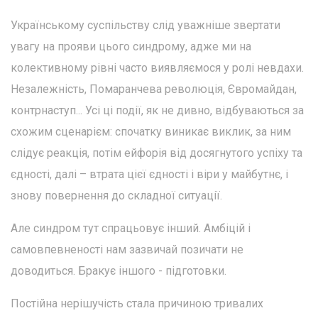
Українському суспільству слід уважніше звертати
увагу на прояви цього синдрому, адже ми на
колективному рівні часто виявляємося у ролі невдахи.
Незалежність, Помаранчева революція, Євромайдан,
контрнаступ... Усі ці події, як не дивно, відбуваються за
схожим сценарієм: спочатку виникає виклик, за ним
слідує реакція, потім ейфорія від досягнутого успіху та
єдності, далі – втрата цієї єдності і віри у майбутнє, і
знову повернення до складної ситуації.
Але синдром тут спрацьовує інший. Амбіцій і
самовпевненості нам зазвичай позичати не
доводиться. Бракує іншого - підготовки.
Постійна нерішучість стала причиною тривалих