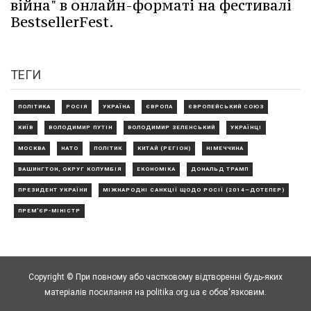
війна" в онлайн-форматі на фестивалі
BestsellerFest.
ТЕГИ
ПОЛІТИКА
РОСІЯ
УКРАЇНА
ЄВРОПА
ЄВРОПЕЙСЬКИЙ СОЮЗ
КИЇВ
ВОЛОДИМИР ПУТІН
ВОЛОДИМИР ЗЕЛЕНСЬКИЙ
УКРАЇНЦІ
МОСКВА
НАТО
ПОЛІТИК
КИТАЙ (РЕГІОН)
НІМЕЧЧИНА
ВАШИНГТОН, ОКРУГ КОЛУМБІЯ
ЕКОНОМІКА
ДОНАЛЬД ТРАМП
ПРЕЗИДЕНТ УКРАЇНИ
МІЖНАРОДНІ САНКЦІЇ ЩОДО РОСІЇ (2014—ДОТЕПЕР)
ПРЕМ'ЄР-МІНІСТР
Copyright © При повному або частковому відтворенні будь-яких
матеріалів посилання на politika.org.ua є обов'язковим.