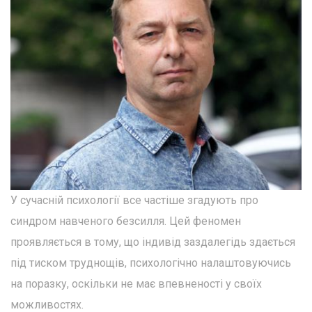
У сучасній психології все частіше згадують про
синдром навченого безсилля. Цей феномен
проявляється в тому, що індивід заздалегідь здається
під тиском труднощів, психологічно налаштовуючись
на поразку, оскільки не має впевненості у своїх
можливостях.