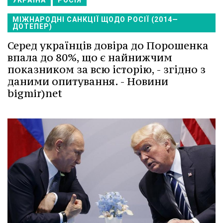
УКРАЇНА
РОСІЯ
МІЖНАРОДНІ САНКЦІЇ ЩОДО РОСІЇ (2014—
ДОТЕПЕР)
Серед українців довіра до Порошенка
впала до 80%, що є найнижчим
показником за всю історію, - згідно з
даними опитування. - Новини
bigmir)net