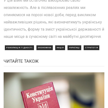
У цій війні ми остаточно виборюємо свою
незалежність. Але в післявоєнних реаліях ми
опиняємося на порозі нової доби, перед викликом
найважливіших рішень, які визначатимуть українську
ідентичність, форму та зміст української державності й
наше місце в сучасному світі на майбутні десятиріччя.
РЕВОЛЮЦІЯ ГІДНОСТІ
ЕКОНОМІКА
НАЦІЯ
УКРАЇНЦІ
СТРАТЕГІЯ
ЧИТАЙТЕ ТАКОЖ