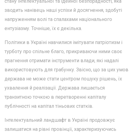
стану інтелектуальної та ідейної безпорадності, яка
зводить нанівець наші успіхи й досягнення, здобуті
напруженням волі та спалахами національного
ентузіазму. Точніше, їх є декілька.
Політики в Україні навчилися імітувати патріотизм і
турботу про спільне благо, прикриваючи ними своє
прагнення отримати інструменти влади, які надалі
використовують для грабунку. Звісно, що за цих умов
держава не може стати центром пошуку рішень, їх
ухвалення й реалізації. Держава лишається
транзитною точкою в перетворенні капіталу
публічності на капітал тіньових статків.
Інтелектуальний ландшафт в Україні продовжує
залишатися на рівні провінції, характеризуючись