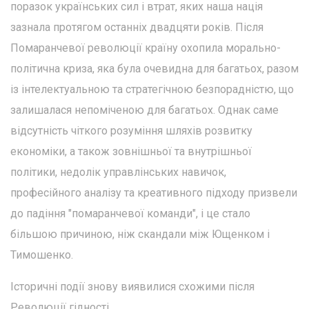
поразок українських сил і втрат, яких наша нація
зазнала протягом останніх двадцяти років. Після
Помаранчевої революції країну охопила морально-
політична криза, яка була очевидна для багатьох, разом
із інтелектуальною та стратегічною безпорадністю, що
залишалася непоміченою для багатьох. Однак саме
відсутність чіткого розуміння шляхів розвитку
економіки, а також зовнішньої та внутрішньої
політики, недолік управлінських навичок,
професійного аналізу та креативного підходу призвели
до падіння "помаранчевої команди", і це стало
більшою причиною, ніж скандали між Ющенком і
Тимошенко.
Історичні події знову виявилися схожими після
Революції гідності.