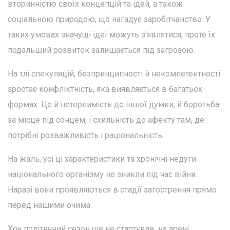
вторинністю своїх концепцій та ідей, а також
соціальною природою, що нагадує заробітчанство. У
таких умовах значущі ідеї можуть з'являтися, проте їх
подальший розвиток залишається під загрозою.
На тлі спекуляцій, безпринципності й некомпетентності
зростає конфліктність, яка виявляється в багатьох
формах. Це й нетерпимість до іншої думки, й боротьба
за місце під сонцем, і схильність до афекту там, де
потрібні розважливість і раціональність.
На жаль, усі ці характеристики та хронічні недуги
національного організму не зникли під час війни.
Наразі вони проявляються в стадії загострення прямо
перед нашими очима.
Хоч політичний сезон ще не стартував, на арені