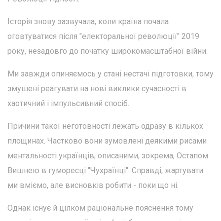
Історія знову зазвучала, коли країна почала
оговтуватися після "електоральної революції" 2019
року, незадовго до початку широкомасштабної війни.
Ми завжди опиняємось у стані нестачі підготовки, тому
змушені реагувати на нові виклики сучасності в
хаотичний і імпульсивний спосіб.
Причини такої неготовності лежать одразу в кількох
площинах. Частково вони зумовлені деякими рисами
ментальності українців, описаними, зокрема, Остапом
Вишнею в гуморесці "Чухраїнці". Справді, жартувати
ми вміємо, але висновків робити - поки що ні.
Однак існує й цілком раціональне пояснення тому