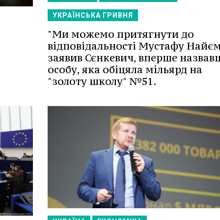
УКРАЇНСЬКА ГРИВНЯ
"Ми можемо притягнути до
відповідальності Мустафу Найєма
заявив Сєнкевич, вперше назвав
особу, яка обіцяла мільярд на
"золоту школу" №51.