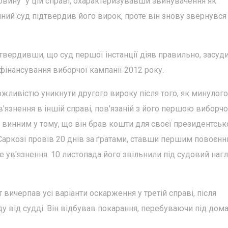
овину" у цій справі, охарактеризувавши звинувачення як
йний суд підтвердив його вирок, проте він знову звернувся
дтвердивши, що суд першої інстанції діяв правильно, засу
інансування виборчої кампанії 2012 року.
жливістю уникнути другого вироку після того, як минулого
'язнення в іншій справі, пов'язаній з його першою виборч
и винним у тому, що він брав кошти для своєї президентськ
 Саркозі провів 20 днів за ґратами, ставши першим повоєн
ув'язнення. 10 листопада його звільнили під судовий нагл
вичерпав усі варіанти оскарження у третій справі, після
у від судді. Він відбував покарання, перебуваючи під дом