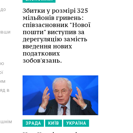
 до
Збитки у розмірі 325
мільйонів гривень:
співзасновник "Нової
пошти" виступив за
дивши
дерегуляцію замість
введення нових
податкових
зобов'язань.
ою
ої
ним
яд в
ашнім
ЗРАДА
КИЇВ
УКРАЇНА