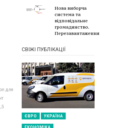
Нова виборча
система та
відповідальне
громадянство.
Перезавантаження
СВІЖІ ПУБЛІКАЦІЇ
on для
нт
,5
ЄВРО
УКРАЇНА
ЕКОНОМІКА