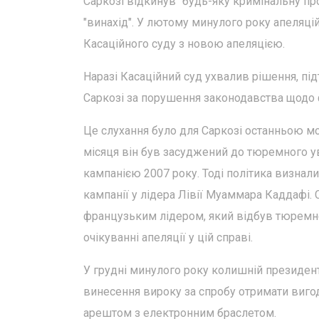
Саркозі відкинув "будь-яку кримінальну пр
"винахід". У лютому минулого року апеляці
Касаційного суду з новою апеляцією.
Наразі Касаційний суд ухвалив рішення, пі
Саркозі за порушення законодавства щодо ф
Це слухання було для Саркозі останньою мо
місяця він був засуджений до тюремного ув
кампанією 2007 року. Тоді політика визнал
кампанії у лідера Лівії Муаммара Каддафі.
французьким лідером, який відбув тюремне 
очікуванні апеляції у цій справі.
У грудні минулого року колишній президент 
винесення вироку за спробу отримати вигод
арештом з електронним браслетом.