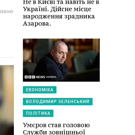
Не в Києві та навіть не в
Україні. Дійсне місце
назвою
народження зрадника
Азарова.
ЕКОНОМІКА
ВОЛОДИМИР ЗЕЛЕНСЬКИЙ
ПОЛІТИКА
Умєров став головою
Служби зовнішньої