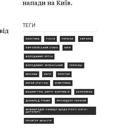
напади на Київ.
ТЕГИ
від
ПОЛІТИКА
РОСІЯ
УКРАЇНА
ЄВРОПА
ЄВРОПЕЙСЬКИЙ СОЮЗ
КИЇВ
ВОЛОДИМИР ПУТІН
ВОЛОДИМИР ЗЕЛЕНСЬКИЙ
УКРАЇНЦІ
МОСКВА
НАТО
ПОЛІТИК
КИТАЙ (РЕГІОН)
НІМЕЧЧИНА
ВАШИНГТОН, ОКРУГ КОЛУМБІЯ
ЕКОНОМІКА
ДОНАЛЬД ТРАМП
ПРЕЗИДЕНТ УКРАЇНИ
МІЖНАРОДНІ САНКЦІЇ ЩОДО РОСІЇ (2014—
ДОТЕПЕР)
ПРЕМ'ЄР-МІНІСТР