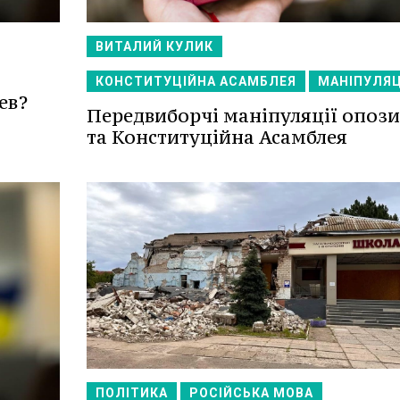
ВИТАЛИЙ КУЛИК
КОНСТИТУЦІЙНА АСАМБЛЕЯ
МАНІПУЛЯЦ
ев?
Передвиборчі маніпуляції опози
та Конституційна Асамблея
ПОЛІТИКА
РОСІЙСЬКА МОВА