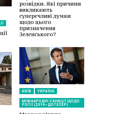
розвідки. Які причини
викликають
суперечливі думки
щодо цього
ІЇ
призначення
ції
Зеленського?
КИЇВ
УКРАЇНА
МІЖНАРОДНІ САНКЦІЇ ЩОДО
РОСІЇ (2014—ДОТЕПЕР)