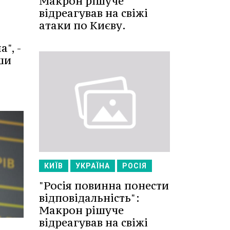
Макрон рішуче
відреагував на свіжі
атаки по Києву.
", -
ши
КИЇВ
УКРАЇНА
РОСІЯ
"Росія повинна понести
відповідальність":
Макрон рішуче
відреагував на свіжі