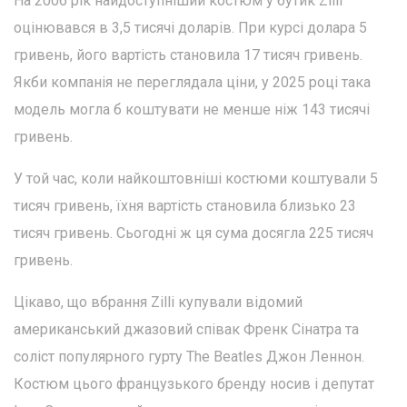
На 2006 рік найдоступніший костюм у бутик Zilli
оцінювався в 3,5 тисячі доларів. При курсі долара 5
гривень, його вартість становила 17 тисяч гривень.
Якби компанія не переглядала ціни, у 2025 році така
модель могла б коштувати не менше ніж 143 тисячі
гривень.
У той час, коли найкоштовніші костюми коштували 5
тисяч гривень, їхня вартість становила близько 23
тисяч гривень. Сьогодні ж ця сума досягла 225 тисяч
гривень.
Цікаво, що вбрання Zilli купували відомий
американський джазовий співак Френк Сінатра та
соліст популярного гурту The Beatles Джон Леннон.
Костюм цього французького бренду носив і депутат