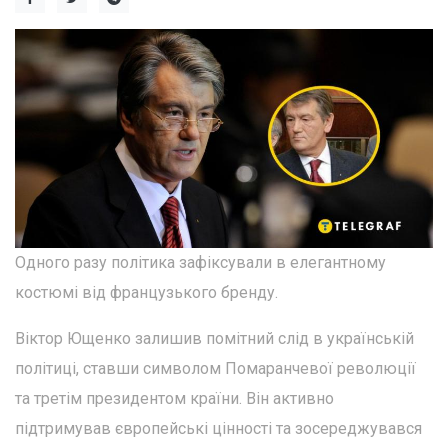
Одного разу політика зафіксували в елегантному
костюмі від французького бренду.
Віктор Ющенко залишив помітний слід в українській
політиці, ставши символом Помаранчевої революції
та третім президентом країни. Він активно
підтримував європейські цінності та зосереджувався