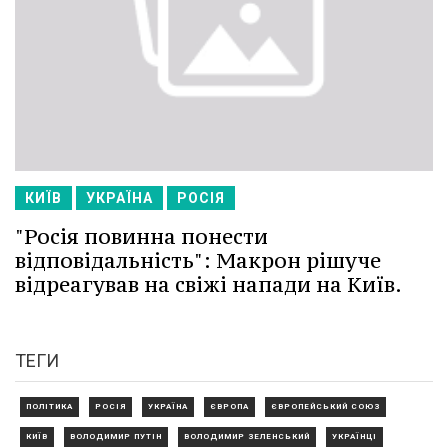
КИЇВ
УКРАЇНА
РОСІЯ
"Росія повинна понести
відповідальність": Макрон рішуче
відреагував на свіжі напади на Київ.
ТЕГИ
ПОЛІТИКА
РОСІЯ
УКРАЇНА
ЄВРОПА
ЄВРОПЕЙСЬКИЙ СОЮЗ
КИЇВ
ВОЛОДИМИР ПУТІН
ВОЛОДИМИР ЗЕЛЕНСЬКИЙ
УКРАЇНЦІ