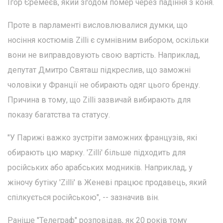
Ігор Єремеєв, який згодом помер через падіння з коня.
Проте в парламенті висловлювалися думки, що
носіння костюмів Zilli є сумнівним вибором, оскільки
вони не виправдовують свою вартість. Наприклад,
депутат Дмитро Святаш підкреслив, що заможні
чоловіки у Франції не обирають одяг цього бренду.
Причина в тому, що Zilli зазвичай вибирають для
показу багатства та статусу.
"У Парижі важко зустріти заможних французів, які
обирають цю марку. 'Zilli' більше підходить для
російських або арабських модників. Наприклад, у
жіночу бутіку 'Zilli' в Женеві працює продавець, який
спілкується російською", -- зазначив він.
Раніше "Телеграф" розповідав, як 20 років тому