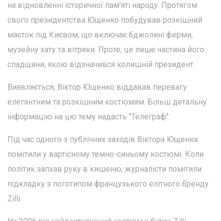
на відновленні історичної пам'яті народу. Протягом
свого президентства Ющенко побудував розкішний
маєток під Києвом, що включає бджолині ферми,
музейну хату та вітряки. Проте, це лише частина його
спадщини, якою відзначився колишній президент.
Виявляється, Віктор Ющенко віддавав перевагу
елегантним та розкішним костюмам. Більш детальну
інформацію на цю тему надасть "Телеграф".
Під час одного з публічних заходів Віктора Ющенка
помітили у вартісному темно-синьому костюмі. Коли
політик запхав руку в кишеню, журналісти помітили
підкладку з логотипом французького елітного бренду
Zilli.