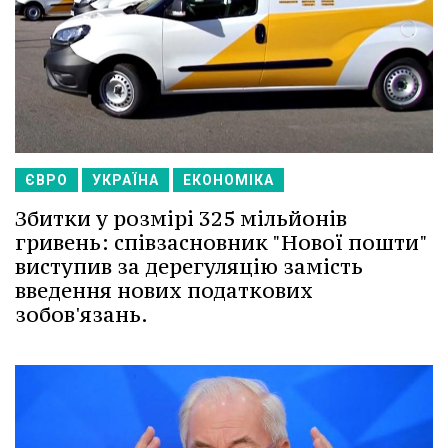
ЄВРО
УКРАЇНА
ЕКОНОМІКА
Збитки у розмірі 325 мільйонів
гривень: співзасновник "Нової пошти"
виступив за дерегуляцію замість
введення нових податкових
зобов'язань.