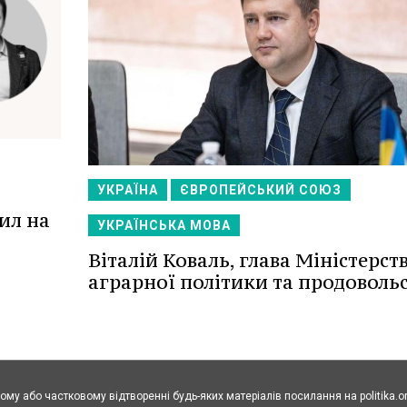
УКРАЇНА
ЄВРОПЕЙСЬКИЙ СОЮЗ
ил на
УКРАЇНСЬКА МОВА
Віталій Коваль, глава Міністерст
аграрної політики та продовольс
ому або частковому відтворенні будь-яких матеріалів посилання на politika.o