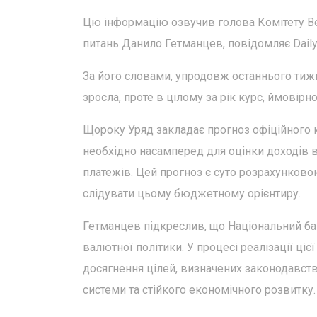
Цю інформацію озвучив голова Комітету Ве
питань Данило Гетманцев, повідомляє Daily
За його словами, упродовж останнього тиж
зросла, проте в цілому за рік курс, ймовір
Щороку Уряд закладає прогноз офіційного 
необхідно насамперед для оцінки доходів в
платежів. Цей прогноз є суто розрахунков
слідувати цьому бюджетному орієнтиру.
Гетманцев підкреслив, що Національний ба
валютної політики. У процесі реалізації ціє
досягнення цілей, визначених законодавство
системи та стійкого економічного розвитку.