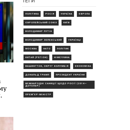
ТЕГИ
ПОЛІТИКА
РОСІЯ
УКРАЇНА
ЄВРОПА
ЄВРОПЕЙСЬКИЙ СОЮЗ
КИЇВ
ВОЛОДИМИР ПУТІН
ВОЛОДИМИР ЗЕЛЕНСЬКИЙ
УКРАЇНЦІ
МОСКВА
НАТО
ПОЛІТИК
КИТАЙ (РЕГІОН)
НІМЕЧЧИНА
ВАШИНГТОН, ОКРУГ КОЛУМБІЯ
ЕКОНОМІКА
ДОНАЛЬД ТРАМП
ПРЕЗИДЕНТ УКРАЇНИ
в
МІЖНАРОДНІ САНКЦІЇ ЩОДО РОСІЇ (2014—
ому
ДОТЕПЕР)
.
ПРЕМ'ЄР-МІНІСТР