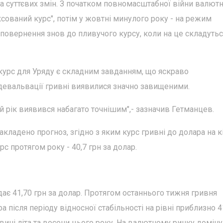
ла суттєвих змін. З початком повномасштабної війни валют
сований курс", потім у жовтні минулого року - на режим
 повернення знов до пливучого курсу, коли на це складуть
курс для Уряду є складним завданням, що яскраво
девальвації гривні виявилися значно завищеними.
й рік виявився набагато точнішим",- зазначив Гетманцев.
акладено прогноз, згідно з яким курс гривні до долара на 
рс протягом року - 40,7 грн за долар.
адає 41,70 грн за долар. Протягом останнього тижня гривня
після періоду відносної стабільності на рівні приблизно 4
ловині літа та восени цього року. На валютному ринку домін