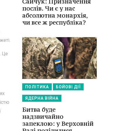
Сайчук: Призначення
послів. Чи є у нас
абсолютна монархія,
чи все ж республіка?
а
жеті.
. Це
ПОЛІТИКА
БОЙОВІ ДІЇ
ях
ЯДЕРНА ВІЙНА
ністю
Битва буде
ї
надзвичайно
запеклою: у Верховній
Раді поділилися