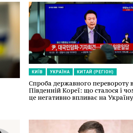
КИЇВ
УКРАЇНА
КИТАЙ (РЕГІОН)
Спроба державного перевороту 
Південній Кореї: що сталося і ч
це негативно впливає на Україну