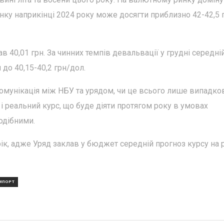
нку наприкінці 2024 року може досягти приблизно 42-42,5 
лав 40,01 грн. За чинних темпів девальвації у грудні середні
до 40,15-40,2 грн/дол.
омунікація між НБУ та урядом, чи це всього лише випадков
і реальний курс, що буде діяти протягом року в умовах
одібними.
ік, адже Уряд заклав у бюджет середній прогноз курсу на р
МПОРТ