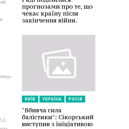
ний
прогнозами про те, що
чекає країну після
закінчення війни.
ся
кінець
КИЇВ
УКРАЇНА
РОСІЯ
"Вбивча сила
балістики": Сікорський
1,2-
виступив з ініціативою
ують