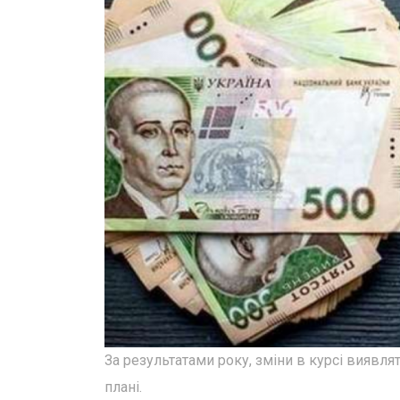
За результатами року, зміни в курсі вияв
плані.