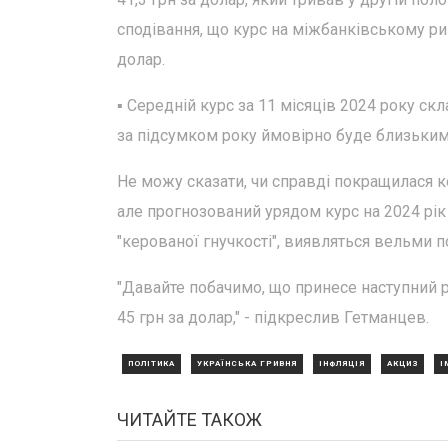
сподівання, що курс на міжбанківському ри
долар.
▪️ Середній курс за 11 місяців 2024 року ск
за підсумком року ймовірно буде близьким 
Не можу сказати, чи справді покращилася к
але прогнозований урядом курс на 2024 рік 
"керованої гнучкості", виявляться вельми п
"Давайте побачимо, що принесе наступний р
45 грн за долар," - підкреслив Гетманцев.
ПОЛІТИКА
УКРАЇНСЬКА ГРИВНЯ
ІНФЛЯЦІЯ
АКЦИЗ
І
ЧИТАЙТЕ ТАКОЖ