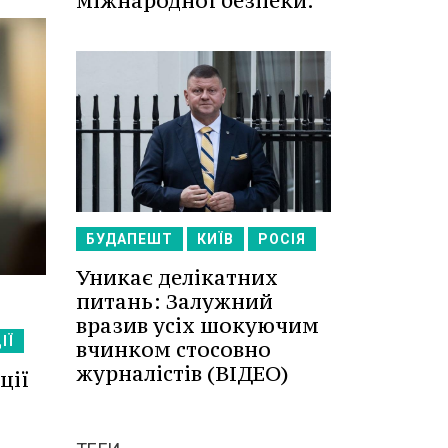
міжнародної безпеки.
БУДАПЕШТ
КИЇВ
РОСІЯ
Уникає делікатних
питань: Залужний
вразив усіх шокуючим
ІЇ
вчинком стосовно
журналістів (ВІДЕО)
ції