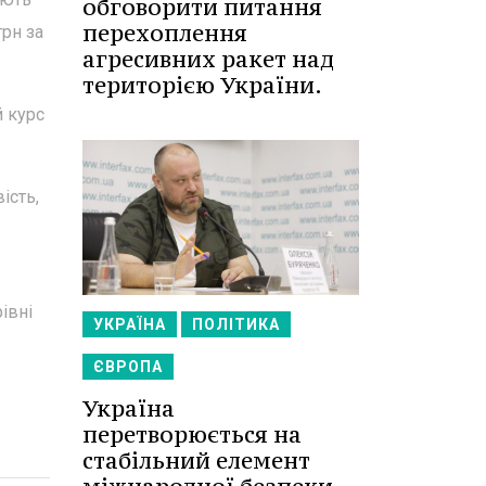
обговорити питання
перехоплення
грн за
агресивних ракет над
територією України.
й курс
ість,
івні
УКРАЇНА
ПОЛІТИКА
ЄВРОПА
Україна
перетворюється на
стабільний елемент