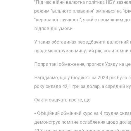
"Під час війни валютна політика НБУ зазна
режим "вільного плавання" змінився на "фік
"керованої гнучкості", який є проміжним до
відповідні умови.
У таких обставинах передбачити валютний 
продемонстрував минулий рік, коли темпи 
Попри такі обмеження, прогноз Уряду на це
Нагадаємо, що у бюджеті на 2024 рік було з
року складе 42,1 грн за долар, а середній ку
Факти свідчать про те, що:
▪️ Офіційний обмінний курс на 4 грудня скл
демонструє помітне ослаблення щодо долара 
41,3 грн за долар, який тривав у другій по