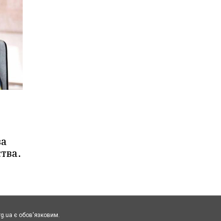
ва
тва.
rg.ua є обов'язковим.