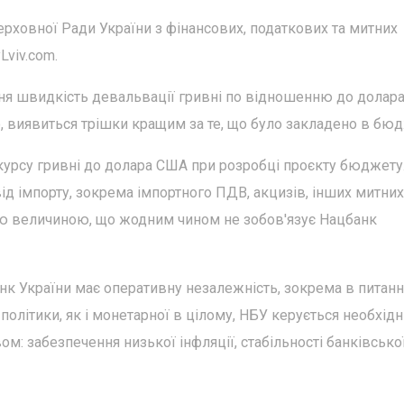
рховної Ради України з фінансових, податкових та митних
Lviv.com.
ня швидкість девальвації гривні по відношенню до долар
но, виявиться трішки кращим за те, що було закладено в бюд
курсу гривні до долара США при розробці проєкту бюджету
ід імпорту, зокрема імпортного ПДВ, акцизів, інших митних
ою величиною, що жодним чином не зобов'язує Нацбанк
нк України має оперативну незалежність, зокрема в питанн
ї політики, як і монетарної в цілому, НБУ керується необхід
м: забезпечення низької інфляції, стабільності банківсько