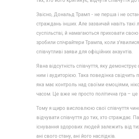
тих, хто його критикує, відчути співчуття до 
Звісно, Дональд Трамп - не перша і не остан
страждань інших. Але зазвичай навіть такі
суспільстві, й намагаються приховати свою
зробили спічрайтери Трампа, коли з'явилис
співчутливі заяви для офіційних акаунтів.
Явна відсутність співчуття, яку демонструє
ним і аудиторією. Така поведінка свідчить
яка має контроль над своїми емоціями, ніко
часом. Це вже не просто політична гра – це
Тому я щиро висловлюю свої співчуття чи
відчувати співчуття до тих, хто страждає. П
існування здорових людей залежить від тих,
ані свого стану, ані його наслідків.