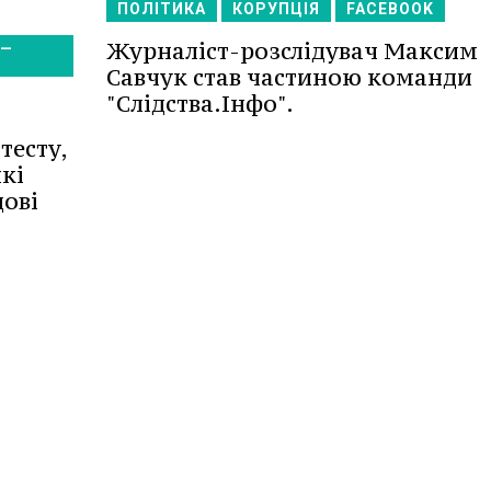
ПОЛІТИКА
КОРУПЦІЯ
FACEBOOK
Журналіст-розслідувач Максим
4—
Савчук став частиною команди
"Слідства.Інфо".
тесту,
кі
дові