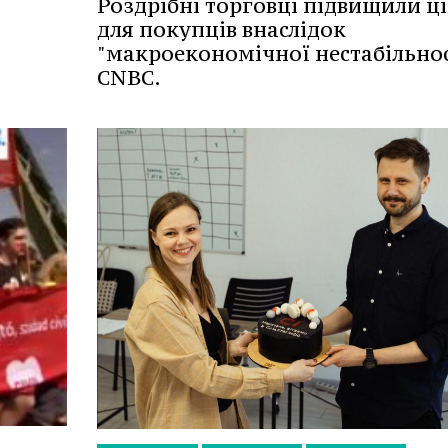
Роздрібні торговці підвищили ц
для покупців внаслідок
"макроекономічної нестабільност
CNBC.