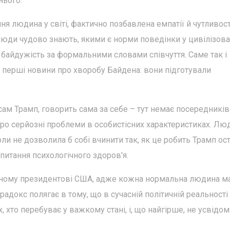
нього.
ня людина у світі, фактично позбавлена емпатії й чутливост
 люди чудово знають, якими є норми поведінки у цивілізов
 байдужість за формальними словами співчуття. Саме так і
я перші новини про хворобу Байдена: вони підготували
 сам Трамп, говорить сама за себе – тут немає посередникі
 про серйозні проблеми в особистісних характеристиках. Лю
ли не дозволила б собі вчинити так, як це робить Трамп ос
 питання психологічного здоров'я.
нному президентові США, адже кожна нормальна людина м
арадокс полягає в тому, що в сучасній політичній реальності
 хто перебуває у важкому стані, і, що найгірше, не усвідо