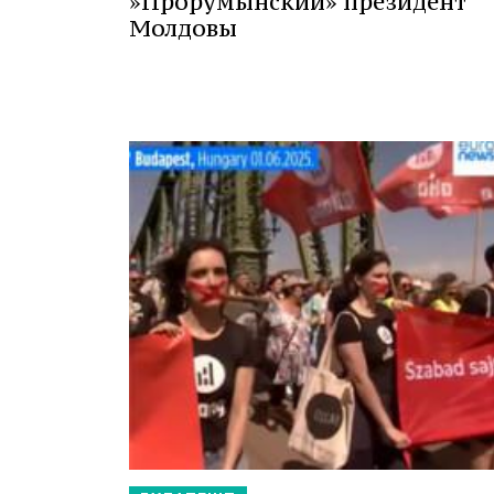
»Прорумынский» президент
Молдовы