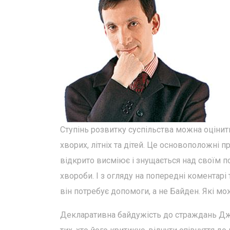
Ступінь розвитку суспільства можна оцінит
хворих, літніх та дітей. Це основоположні 
відкрито висміює і знущається над своїм 
хвороби. І з огляду на попередні коментар
він потребує допомоги, а не Байден. Які м
Декларативна байдужість до страждань Джо