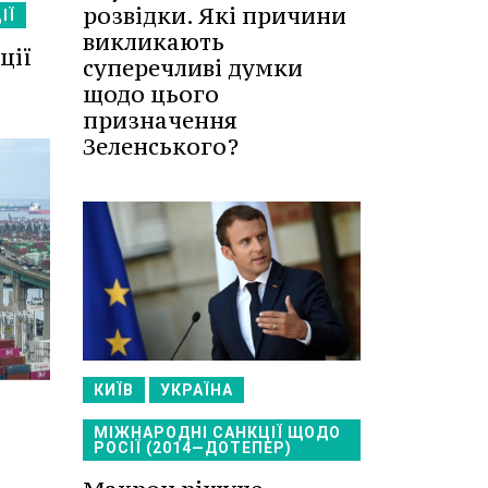
розвідки. Які причини
ІЇ
викликають
ції
суперечливі думки
щодо цього
призначення
Зеленського?
КИЇВ
УКРАЇНА
МІЖНАРОДНІ САНКЦІЇ ЩОДО
РОСІЇ (2014—ДОТЕПЕР)