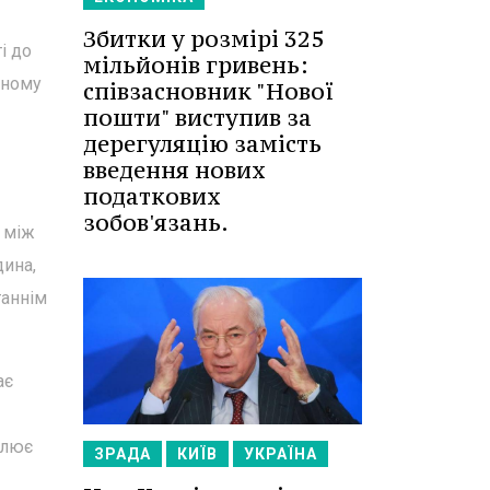
Збитки у розмірі 325
і до
мільйонів гривень:
аному
співзасновник "Нової
пошти" виступив за
дерегуляцію замість
введення нових
податкових
зобов'язань.
в між
дина,
таннім
ає
млює
ЗРАДА
КИЇВ
УКРАЇНА