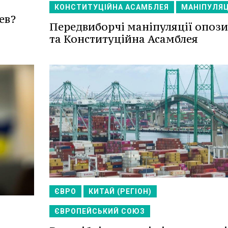
КОНСТИТУЦІЙНА АСАМБЛЕЯ
МАНІПУЛЯЦ
ев?
Передвиборчі маніпуляції опози
та Конституційна Асамблея
ЄВРО
КИТАЙ (РЕГІОН)
ЄВРОПЕЙСЬКИЙ СОЮЗ