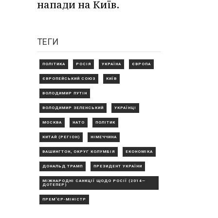
напади на Київ.
ТЕГИ
ПОЛІТИКА
РОСІЯ
УКРАЇНА
ЄВРОПА
ЄВРОПЕЙСЬКИЙ СОЮЗ
КИЇВ
ВОЛОДИМИР ПУТІН
ВОЛОДИМИР ЗЕЛЕНСЬКИЙ
УКРАЇНЦІ
МОСКВА
НАТО
ПОЛІТИК
КИТАЙ (РЕГІОН)
НІМЕЧЧИНА
ВАШИНГТОН, ОКРУГ КОЛУМБІЯ
ЕКОНОМІКА
ДОНАЛЬД ТРАМП
ПРЕЗИДЕНТ УКРАЇНИ
МІЖНАРОДНІ САНКЦІЇ ЩОДО РОСІЇ (2014—
ДОТЕПЕР)
ПРЕМ'ЄР-МІНІСТР