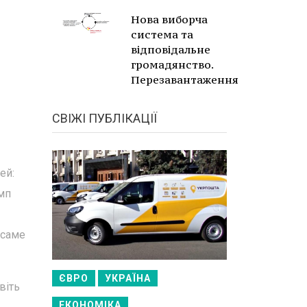
Нова виборча
система та
відповідальне
громадянство.
Перезавантаження
СВІЖІ ПУБЛІКАЦІЇ
ей:
амп
 саме
ЄВРО
УКРАЇНА
віть
ЕКОНОМІКА