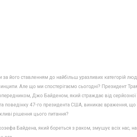
и за його ставленням до найбільш уразливих категорій люд
принципи. Але що ми спостерігаємо сьогодні? Президент Тр
попередником, Джо Байденом, який страждає від серйозної
і та поведінку 47-го президента США, виникає враження, що
ожливі рішення цього питання?
зефа Байдена, який бореться з раком, змушує всіх нас, на