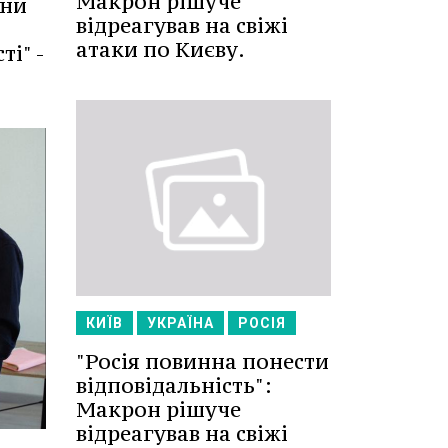
Макрон рішуче
іни
відреагував на свіжі
атаки по Києву.
і" -
КИЇВ
УКРАЇНА
РОСІЯ
"Росія повинна понести
відповідальність":
Макрон рішуче
відреагував на свіжі