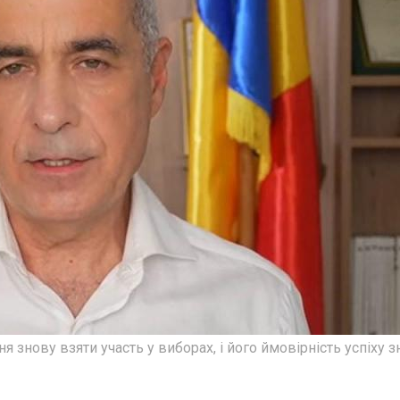
знову взяти участь у виборах, і його ймовірність успіху з