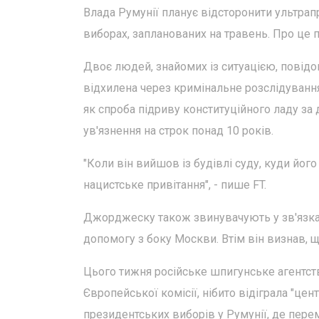
Влада Румунії планує відсторонити ультрап
виборах, запланованих на травень. Про це п
Двоє людей, знайомих із ситуацією, повід
відхилена через кримінальне розслідування
як спроба підриву конституційного ладу з
ув'язнення на строк понад 10 років.
"Коли він вийшов із будівлі суду, куди йо
нацистське привітання", - пише FT.
Джорджеску також звинувачують у зв'язкаї 
допомогу з боку Москви. Втім він визнав, 
Цього тижня російське шпигунське агентст
Європейської комісії, нібито відіграла "цен
президентських виборів у Румунії, де пер