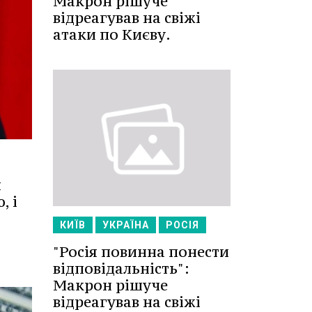
Макрон рішуче
відреагував на свіжі
атаки по Києву.
я
, і
КИЇВ
УКРАЇНА
РОСІЯ
"Росія повинна понести
відповідальність":
Макрон рішуче
відреагував на свіжі