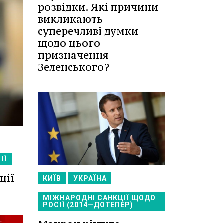
розвідки. Які причини
викликають
суперечливі думки
щодо цього
призначення
Зеленського?
ІЇ
ції
КИЇВ
УКРАЇНА
МІЖНАРОДНІ САНКЦІЇ ЩОДО
РОСІЇ (2014—ДОТЕПЕР)