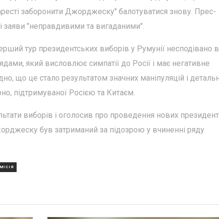
аресті заборонити Джорджеску" балотуватися знову. Прес-
ці заяви "неправдивими та вигаданими".
перший тур президентських виборів у Румунії несподівано 
дами, який висловлює симпатії до Росії і має негативне
но, що це стало результатом значних маніпуляцій і деталь
рно, підтримуваної Росією та Китаєм.
льтати виборів і оголосив про проведення нових президен
жорджеску був затриманий за підозрою у вчиненні ряду
МІСІЯ