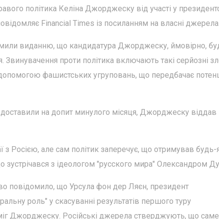
равого політика Келіна Джорджеску від участі у президент
овідомляє Financial Times із посиланням на власні джерела
омили виданню, що кандидатура Джорджеску, ймовірно, бу
. Звинувачення проти політика включають такі серйозні зл
а допомогою фашистських угруповань, що передбачає потен
го доставили на допит минулого місяця, Джорджеску віддав
з Росією, але сам політик заперечує, що отримував будь-
що зустрічався з ідеологом "русского мира" Олександром Ду
во повідомило, що Урсула фон дер Ляєн, президент
тральну роль" у скасуванні результатів першого туру
еміг Джорджеску. Російські джерела стверджують, що сам