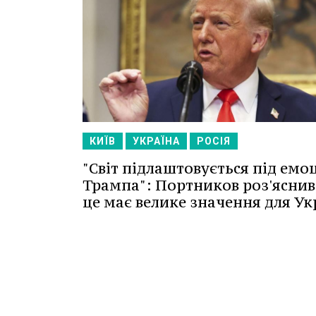
КИЇВ
УКРАЇНА
РОСІЯ
"Світ підлаштовується під емоц
Трампа": Портников роз'яснив
це має велике значення для Ук