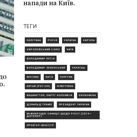
напади на Київ.
ТЕГИ
ПОЛІТИКА
РОСІЯ
УКРАЇНА
ЄВРОПА
ЄВРОПЕЙСЬКИЙ СОЮЗ
КИЇВ
ВОЛОДИМИР ПУТІН
ВОЛОДИМИР ЗЕЛЕНСЬКИЙ
УКРАЇНЦІ
до
МОСКВА
НАТО
ПОЛІТИК
ю.
КИТАЙ (РЕГІОН)
НІМЕЧЧИНА
ВАШИНГТОН, ОКРУГ КОЛУМБІЯ
ЕКОНОМІКА
ДОНАЛЬД ТРАМП
ПРЕЗИДЕНТ УКРАЇНИ
МІЖНАРОДНІ САНКЦІЇ ЩОДО РОСІЇ (2014—
ДОТЕПЕР)
ПРЕМ'ЄР-МІНІСТР