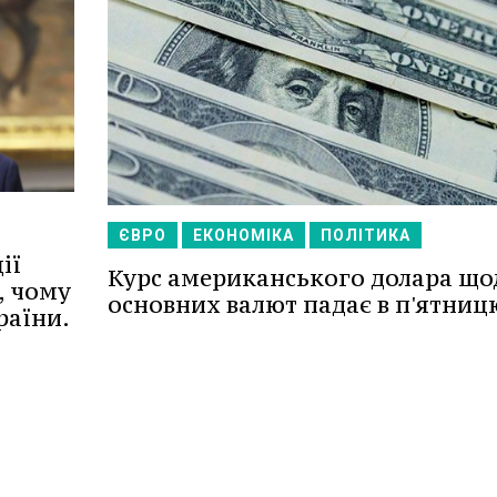
ЄВРО
ЕКОНОМІКА
ПОЛІТИКА
ії
Курс американського долара що
, чому
основних валют падає в п'ятниц
раїни.