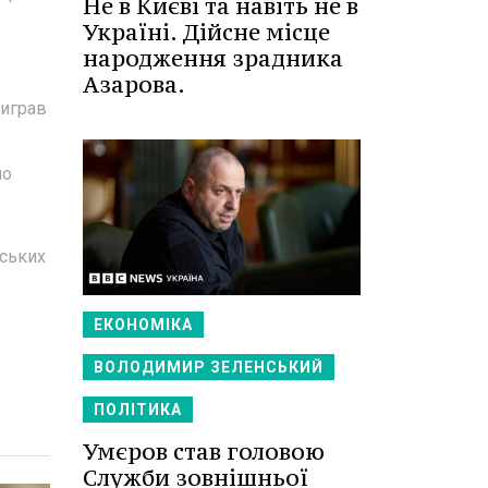
Не в Києві та навіть не в
Україні. Дійсне місце
народження зрадника
Азарова.
виграв
но
тських
ЕКОНОМІКА
ВОЛОДИМИР ЗЕЛЕНСЬКИЙ
ПОЛІТИКА
Умєров став головою
Служби зовнішньої