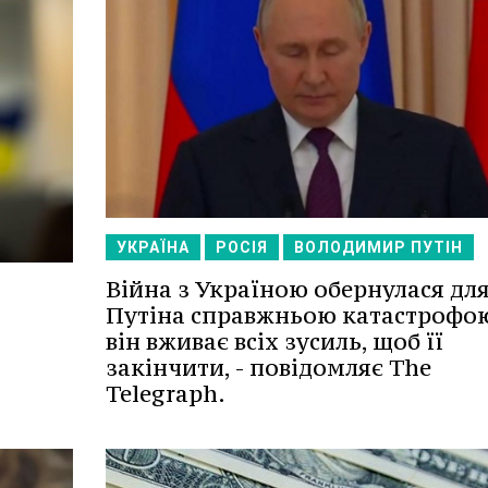
УКРАЇНА
РОСІЯ
ВОЛОДИМИР ПУТІН
Війна з Україною обернулася дл
Путіна справжньою катастрофою
він вживає всіх зусиль, щоб її
закінчити, - повідомляє The
Telegraph.