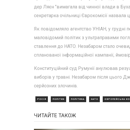
дер Ляєн "вимагала від чинної влади в Бух
секретарка очільниці Єврокомісії назвала 
Як повідомляло агентство УНІАН, у грудні 
маловідомий політик з ультраправими погля
ставлення до НАТО. Незабаром стало очевид
спланованої інформаційної кампанії, ймові
Конституційний суд Румунії анулював резу
виборів у травні. Незабаром після цього Д
серйозних злочинів.
РОСІЯ
ПОЛІТИК
ПОЛІТИКА
НАТО
ЄВРОПЕЙСЬКА КО
ЧИТАЙТЕ ТАКОЖ