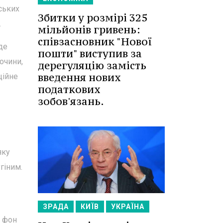
ських
Збитки у розмірі 325
.
мільйонів гривень:
співзасновник "Нової
де
пошти" виступив за
очини,
дерегуляцію замість
введення нових
ційне
податкових
зобов'язань.
яку
гіним.
ЗРАДА
КИЇВ
УКРАЇНА
е фон