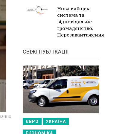
Нова виборча
система та
відповідальне
громадянство.
Перезавантаження
СВІЖІ ПУБЛІКАЦІЇ
начно
ЄВРО
УКРАЇНА
ЕКОНОМІКА