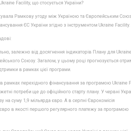
kraine Facility, що стосується України?
ікувала Рамкову угоду між Україною та Європейським Сою
нсування ЄС України згідно з інструментом Ukraine Facility.
адові:
но, залежно від досягнення індикаторів Плану для Ukrain
ропейського Союзу. Загалом, у цьому році прогнозується отр
дтримки в рамках цієї програми.
в рамках перехідного фінансування за програмою Ukraine Fac
тні потреби ще до офіційного старту плану. У червні Укра
 на суму 1,9 мільярда євро. А в серпні Єврокомісія
 євро в якості першого регулярного платежу за програмою