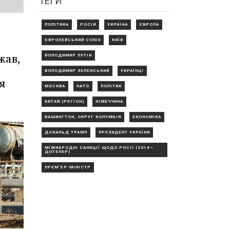
ТЕГИ
ПОЛІТИКА
РОСІЯ
УКРАЇНА
ЄВРОПА
ЄВРОПЕЙСЬКИЙ СОЮЗ
КИЇВ
жав,
ВОЛОДИМИР ПУТІН
ВОЛОДИМИР ЗЕЛЕНСЬКИЙ
УКРАЇНЦІ
я
МОСКВА
НАТО
ПОЛІТИК
КИТАЙ (РЕГІОН)
НІМЕЧЧИНА
ВАШИНГТОН, ОКРУГ КОЛУМБІЯ
ЕКОНОМІКА
ДОНАЛЬД ТРАМП
ПРЕЗИДЕНТ УКРАЇНИ
МІЖНАРОДНІ САНКЦІЇ ЩОДО РОСІЇ (2014—
ДОТЕПЕР)
ПРЕМ'ЄР-МІНІСТР