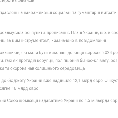
терства фінансів.
правлені на найважливіші соціальні та гуманітарні витрати 
еалізувала всі пункти, прописані в Плані України, що, в с
нш за цим інструментом", - зазначено в повідомленні.
оказників, які мали бути виконані до кінця вересня 2024 ро
, такі як протидія корупції, поліпшення бізнес-клімату, ро
етика та охорона навколишнього середовища.
ty до бюджету України вже надійшло 12,1 млрд євро. Очікує
сягне 16 млрд євро.
ий Союз щомісяця надаватиме Україні по 1,5 мільярда євр
.