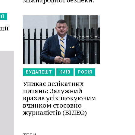
міжнародної безпеки.
ІЇ
ції
БУДАПЕШТ
КИЇВ
РОСІЯ
Уникає делікатних
питань: Залужний
вразив усіх шокуючим
вчинком стосовно
журналістів (ВІДЕО)