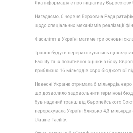
Яка інформація є про ініціативу Євросоюзу U
Нагадаємо, 6 червня Верховна Рада ратиф
щодо спеціальних механізмів реалізації фіна
Фасилітет в Україні матиме три основні скл
Транші будуть перераховуватись щокварталь
Facility та їх позитивної оцінки з боку Єв
приблизно 16 мільярдів євро бюджетної пі
Навесні Україна отримала 6 мільярдів євро 
що дозволило задовольнити термінові бюдже
був наданий транш від Європейського Союзу
перерахувала Україні близько 4,3 мільярда
Ukraine Facility.