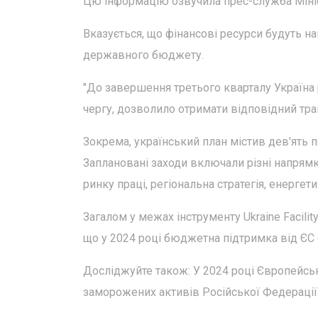
Цю інформацію озвучила прес-служба Мініс
Вказується, що фінансові ресурси будуть на
державного бюджету.
"До завершення третього кварталу Україна р
чергу, дозволило отримати відповідний тра
Зокрема, український план містив дев'ять п
Заплановані заходи включали різні напрямки
ринку праці, регіональна стратегія, енерг
Загалом у межах інструменту Ukraine Facili
що у 2024 році бюджетна підтримка від ЄС 
Досліджуйте також: У 2024 році Європейськ
заморожених активів Російської Федерації