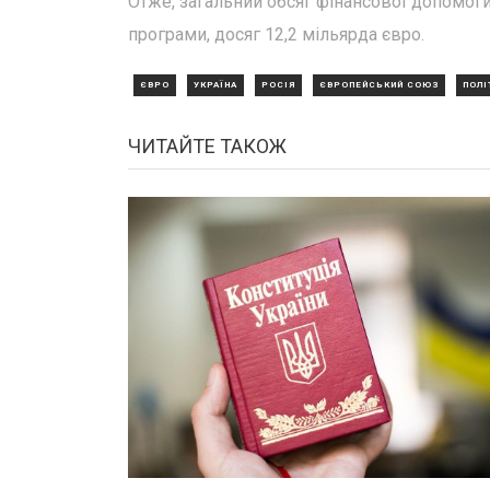
Отже, загальний обсяг фінансової допомоги
програми, досяг 12,2 мільярда євро.
ЄВРО
УКРАЇНА
РОСІЯ
ЄВРОПЕЙСЬКИЙ СОЮЗ
ПОЛІ
ЧИТАЙТЕ ТАКОЖ