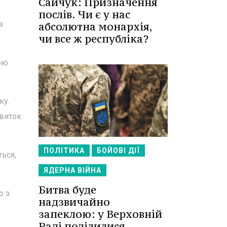
Сайчук: Призначення
послів. Чи є у нас
з
абсолютна монархія,
чи все ж республіка?
вою
ку.
звиток
ПОЛІТИКА
БОЙОВІ ДІЇ
ться,
ЯДЕРНА ВІЙНА
Битва буде
о з
надзвичайно
запеклою: у Верховній
Раді поділилися