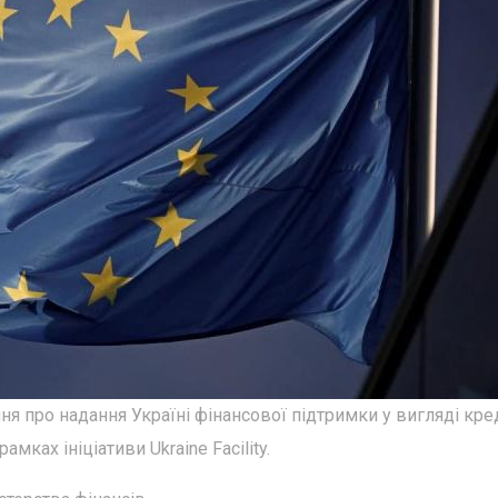
 про надання Україні фінансової підтримки у вигляді кред
амках ініціативи Ukraine Facility.