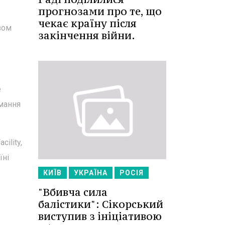
прогнозами про те, що
чекає країну після
зом
закінчення війни.
e
имання
ility,
їні
КИЇВ
УКРАЇНА
РОСІЯ
"Вбивча сила
балістики": Сікорський
виступив з ініціативою