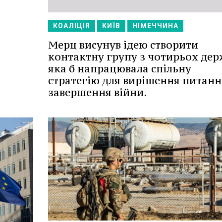
КОАЛІЦІЯ
КИЇВ
НІМЕЧЧИНА
Мерц висунув ідею створити
контактну групу з чотирьох дер
яка б напрацювала спільну
стратегію для вирішення питанн
завершення війни.