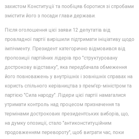
захистом Конституції та пообіцяв боротися зі спробами
змістити його з посади глави держави.
Після оголошення цієї заяви 12 депутатів від
провладної партії вирішили підтримати ініціативу щодо
імпічменту. Президент категорично відмовився від
пропозиції партійних лідерів про "структуровану
дострокову відставку", яка передбачала обмеження
його повноважень у внутрішніх і зовнішніх справах на
користь спільного керівництва з прем'єр-міністром та
партією "Сила народу". Лідери цієї партії намагалися
утримати контроль над процесом призначення та
термінами дострокових президентських виборів, що,
на думку опозиції, стало "антиконституційним
продовженням перевороту", щоб виграти час, поки