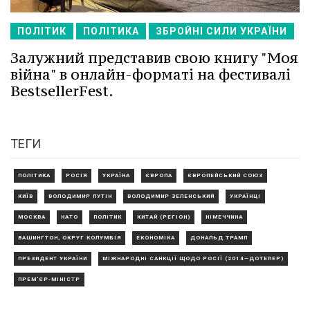
ПОЛІТИК
ПОЛІТИКА
ЗБРОЙНІ СИЛИ УКРАЇНИ
Залужний представив свою книгу "Моя
війна" в онлайн-форматі на фестивалі
BestsellerFest.
ТЕГИ
ПОЛІТИКА
РОСІЯ
УКРАЇНА
ЄВРОПА
ЄВРОПЕЙСЬКИЙ СОЮЗ
КИЇВ
ВОЛОДИМИР ПУТІН
ВОЛОДИМИР ЗЕЛЕНСЬКИЙ
УКРАЇНЦІ
МОСКВА
НАТО
ПОЛІТИК
КИТАЙ (РЕГІОН)
НІМЕЧЧИНА
ВАШИНГТОН, ОКРУГ КОЛУМБІЯ
ЕКОНОМІКА
ДОНАЛЬД ТРАМП
ПРЕЗИДЕНТ УКРАЇНИ
МІЖНАРОДНІ САНКЦІЇ ЩОДО РОСІЇ (2014—ДОТЕПЕР)
ПРЕМ'ЄР-МІНІСТР