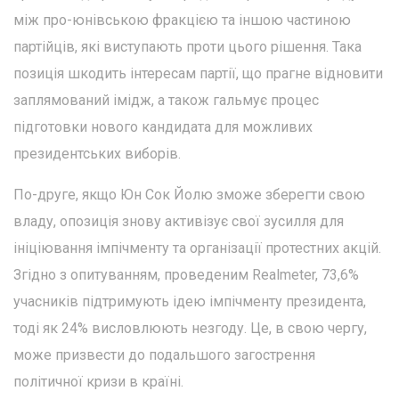
між про-юнівською фракцією та іншою частиною
партійців, які виступають проти цього рішення. Така
позиція шкодить інтересам партії, що прагне відновити
заплямований імідж, а також гальмує процес
підготовки нового кандидата для можливих
президентських виборів.
По-друге, якщо Юн Сок Йолю зможе зберегти свою
владу, опозиція знову активізує свої зусилля для
ініціювання імпічменту та організації протестних акцій.
Згідно з опитуванням, проведеним Realmeter, 73,6%
учасників підтримують ідею імпічменту президента,
тоді як 24% висловлюють незгоду. Це, в свою чергу,
може призвести до подальшого загострення
політичної кризи в країні.