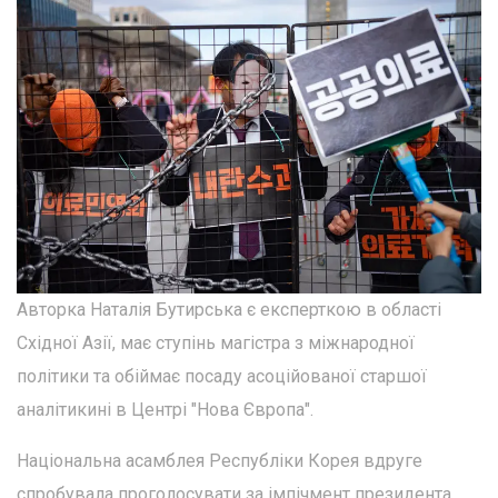
Авторка Наталія Бутирська є експерткою в області
Східної Азії, має ступінь магістра з міжнародної
політики та обіймає посаду асоційованої старшої
аналітикині в Центрі "Нова Європа".
Національна асамблея Республіки Корея вдруге
спробувала проголосувати за імпічмент президента