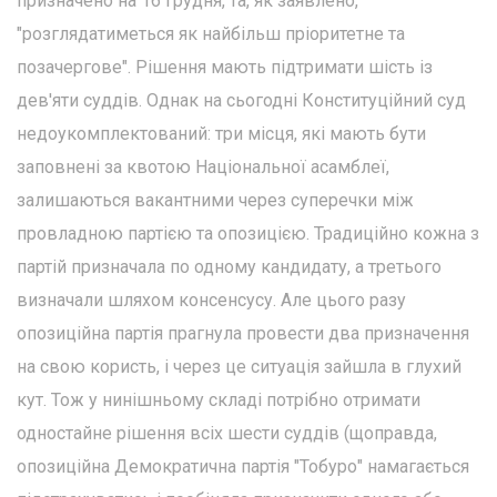
призначено на 16 грудня, та, як заявлено,
"розглядатиметься як найбільш пріоритетне та
позачергове". Рішення мають підтримати шість із
дев'яти суддів. Однак на сьогодні Конституційний суд
недоукомплектований: три місця, які мають бути
заповнені за квотою Національної асамблеї,
залишаються вакантними через суперечки між
провладною партією та опозицією. Традиційно кожна з
партій призначала по одному кандидату, а третього
визначали шляхом консенсусу. Але цього разу
опозиційна партія прагнула провести два призначення
на свою користь, і через це ситуація зайшла в глухий
кут. Тож у нинішньому складі потрібно отримати
одностайне рішення всіх шести суддів (щоправда,
опозиційна Демократична партія "Тобуро" намагається