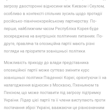
загрозу двосторонні відносини між Києвом і Сеулом,
особливо в контексті спільних зусиль щодо протидії
російсько-північнокорейському партнерству. По-
перше, найближчим часом Республіка Корея буде
зосереджена на внутрішніх політичних питаннях. По-
друге, правляча та опозиційна партії мають різні
погляди на пріоритети зовнішньої політики.
Можливість приходу до влади представника
опозиційної партії може суттєво змінити курс
зовнішньої політики Південної Кореї, орієнтуючи її на
налагодження відносин з Москвою, Пхеньяном та
Пекіном, що може поставити під загрозу підтримку
України. Лідер цієї партії та її члени виступають проти
постачання зброї Україні, вважаючи це рівнозначним