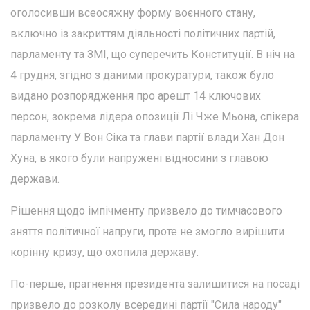
оголосивши всеосяжну форму воєнного стану,
включно із закриттям діяльності політичних партій,
парламенту та ЗМІ, що суперечить Конституції. В ніч на
4 грудня, згідно з даними прокуратури, також було
видано розпорядження про арешт 14 ключових
персон, зокрема лідера опозиції Лі Чже Мьона, спікера
парламенту У Вон Сіка та глави партії влади Хан Дон
Хуна, в якого були напружені відносини з главою
держави.
Рішення щодо імпічменту призвело до тимчасового
зняття політичної напруги, проте не змогло вирішити
корінну кризу, що охопила державу.
По-перше, прагнення президента залишитися на посаді
призвело до розколу всередині партії "Сила народу"