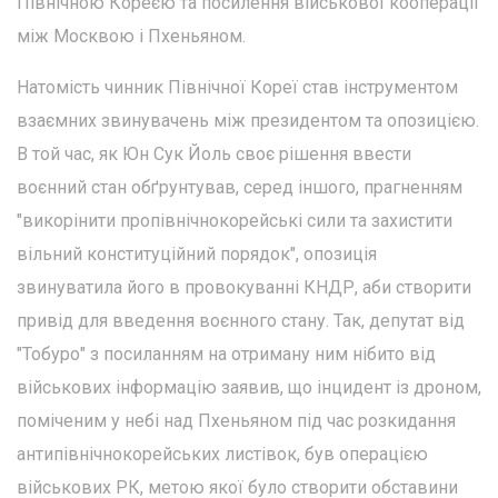
Північною Кореєю та посилення військової кооперації
між Москвою і Пхеньяном.
Натомість чинник Північної Кореї став інструментом
взаємних звинувачень між президентом та опозицією.
В той час, як Юн Сук Йоль своє рішення ввести
воєнний стан обґрунтував, серед іншого, прагненням
"викорінити пропівнічнокорейські сили та захистити
вільний конституційний порядок", опозиція
звинуватила його в провокуванні КНДР, аби створити
привід для введення воєнного стану. Так, депутат від
"Тобуро" з посиланням на отриману ним нібито від
військових інформацію заявив, що інцидент із дроном,
поміченим у небі над Пхеньяном під час розкидання
антипівнічнокорейських листівок, був операцією
військових РК, метою якої було створити обставини