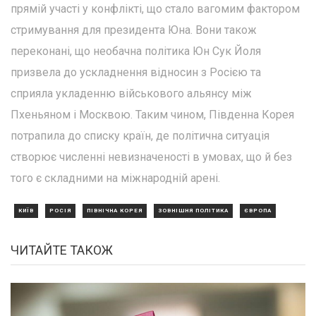
прямій участі у конфлікті, що стало вагомим фактором
стримування для президента Юна. Вони також
переконані, що необачна політика Юн Сук Йоля
призвела до ускладнення відносин з Росією та
сприяла укладенню військового альянсу між
Пхеньяном і Москвою. Таким чином, Південна Корея
потрапила до списку країн, де політична ситуація
створює численні невизначеності в умовах, що й без
того є складними на міжнародній арені.
КИЇВ
РОСІЯ
ПІВНІЧНА КОРЕЯ
ЗОВНІШНЯ ПОЛІТИКА
ЄВРОПА
ЧИТАЙТЕ ТАКОЖ