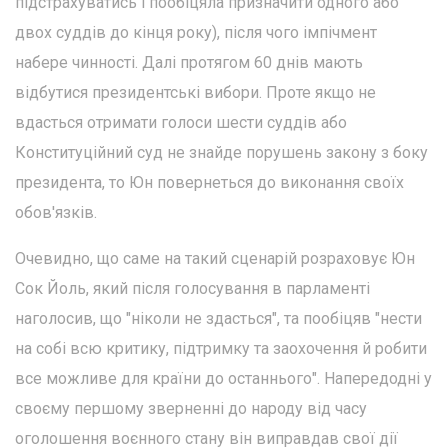
підстрахуватись і пообіцяла призначити одного або
двох суддів до кінця року), після чого імпічмент
набере чинності. Далі протягом 60 днів мають
відбутися президентські вибори. Проте якщо не
вдасться отримати голоси шести суддів або
Конституційний суд не знайде порушень закону з боку
президента, то Юн повернеться до виконання своїх
обов'язків.
Очевидно, що саме на такий сценарій розраховує Юн
Сок Йоль, який після голосування в парламенті
наголосив, що "ніколи не здасться", та пообіцяв "нести
на собі всю критику, підтримку та заохочення й робити
все можливе для країни до останнього". Напередодні у
своєму першому зверненні до народу від часу
оголошення воєнного стану він виправдав свої дії