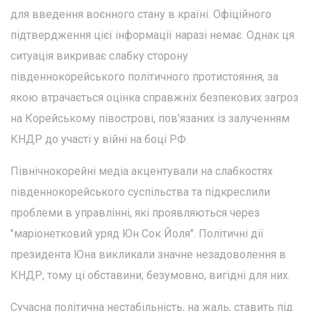
для введення воєнного стану в країні. Офіційного
підтвердження цієї інформації наразі немає. Однак ця
ситуація викриває слабку сторону
південнокорейського політичного протистояння, за
якою втрачається оцінка справжніх безпекових загроз
на Корейському півострові, пов'язаних із залученням
КНДР до участі у війні на боці РФ.
Північнокорейні медіа акцентували на слабкостях
південнокорейського суспільства та підкреслили
проблеми в управлінні, які проявляються через
"маріонетковий уряд Юн Сок Йоля". Політичні дії
президента Юна викликали значне незадоволення в
КНДР, тому ці обставини, безумовно, вигідні для них.
Сучасна політична нестабільність, на жаль, ставить під