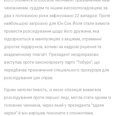
Його опоненти оголосили імпічмент призначеним ним
чиновникам, суддям та іншим високопосадовцям, за
два з половиною роки зафіксовано 22 випадки. Проте
найбільшою загрозою для Юн Сок Йоля стали вимоги
провести розслідування щодо його дружини, яка
підозрюється в маніпуляціях з акціями, отриманні
дорогих подарунків, впливі на кадрові рішення та
академічному плагіаті. Президент неодноразово
виступав проти законопроєкту партії "Тобуро", що
передбачав призначення спеціального прокурора для
розслідування цих справ.
Однак наполегливість, із якою опозиція вимагала
розслідування проти першої леді, могла стати одним із
головних чинників, через який у президента "здали
нерви" й він вирішив покінчити з опонентами,