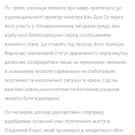
По-третє, опозиція заявила про намір притягнути до
відповідальності прем'єр-міністра Хан Док Су через
його участь у п'ятихвилинному засіданні уряду, яке
відбулося безпосередньо перед оголошенням
воєнного стану. Це ставить під загрозу його позицію.
Водночас тимчасовий статус державного керівництва
дозволяє зосередитися лише на термінових питаннях,
в основному зусилля спрямовані на стабілізацію
політичної та економічної ситуації в країні, тоді як
важливі зовнішньополітичні та безпекові рішення
можуть бути відкладені.
По-четверте, розпад двопартійної співпраці
відображає сучасний стан політичного життя в
Південній Кореї, який проявився в нездатності обох