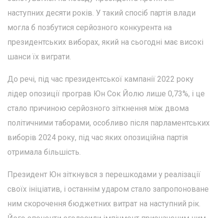
наступних десяти років. У такий спосіб партія влади
могла б позбутися серйозного конкурента на
президентських виборах, який на сьогодні має високі
шанси їх виграти.
До речі, під час президентської кампанії 2022 року
лідер опозиції програв Юн Сок Йолю лише 0,73%, і це
стало причиною серйозного зіткнення між двома
політичними таборами, особливо після парламентських
виборів 2024 року, під час яких опозиційна партія
отримала більшість.
Президент Юн зіткнувся з перешкодами у реалізації
своїх ініціатив, і останнім ударом стало запропоноване
ним скорочення бюджетних витрат на наступний рік.