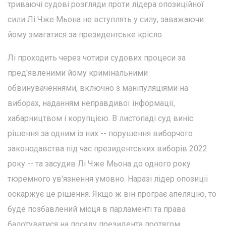
триваючі судові розгляди проти лідера опозиційної
сили Лі Чже Мьона не вступлять у силу, заважаючи
йому змагатися за президентське крісло.
Лі проходить через чотири судових процеси за
пред'явленими йому кримінальними
обвинуваченнями, включно з маніпуляціями на
виборах, наданням неправдивої інформації,
хабарництвом і корупцією. В листопаді суд виніс
рішення за одним із них -- порушення виборчого
законодавства під час президентських виборів 2022
року -- та засудив Лі Чже Мьона до одного року
тюремного ув'язнення умовно. Наразі лідер опозиції
оскаржує це рішення. Якщо ж він програє апеляцію, то
буде позбавлений місця в парламенті та права
балотуватися на посаду президента протягом