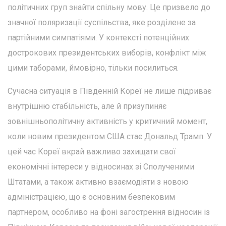
політичних груп знайти спільну мову. Це призвело до
значної поляризації суспільства, яке розділене за
партійними симпатіями. У контексті потенційних
дострокових президентських виборів, конфлікт між
цими таборами, ймовірно, тільки посилиться.
Сучасна ситуація в Південній Кореї не лише підриває
внутрішню стабільність, але й призупиняє
зовнішньополітичну активність у критичний момент,
коли новим президентом США стає Дональд Трамп. У
цей час Кореї вкрай важливо захищати свої
економічні інтереси у відносинах зі Сполученими
Штатами, а також активно взаємодіяти з новою
адміністрацією, що є основним безпековим
партнером, особливо на фоні загострення відносин із