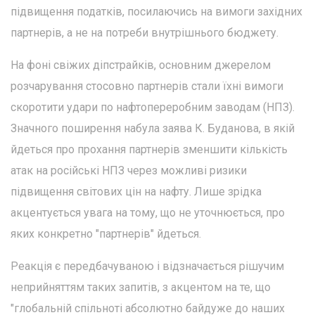
підвищення податків, посилаючись на вимоги західних
партнерів, а не на потреби внутрішнього бюджету.
На фоні свіжих діпстрайків, основним джерелом
розчарування стосовно партнерів стали їхні вимоги
скоротити удари по нафтопереробним заводам (НПЗ).
Значного поширення набула заява К. Буданова, в якій
йдеться про прохання партнерів зменшити кількість
атак на російські НПЗ через можливі ризики
підвищення світових цін на нафту. Лише зрідка
акцентується увага на тому, що не уточнюється, про
яких конкретно "партнерів" йдеться.
Реакція є передбачуваною і відзначається рішучим
неприйняттям таких запитів, з акцентом на те, що
"глобальній спільноті абсолютно байдуже до наших