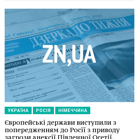
УКРАЇНА
РОСІЯ
НІМЕЧЧИНА
Європейські держави виступили з
попередженням до Росії з приводу
загрози анексії Південної Осетії.