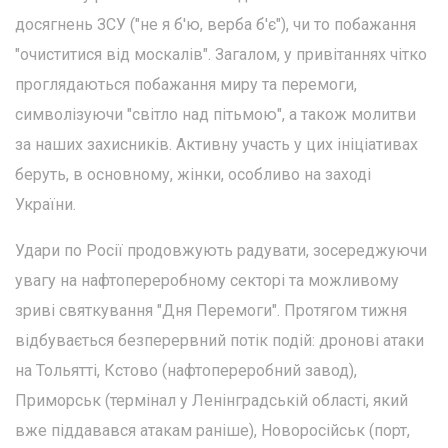
досягнень ЗСУ ("не я б'ю, верба б'є"), чи то побажання
"очиститися від москалів". Загалом, у привітаннях чітко
проглядаються побажання миру та перемоги,
символізуючи "світло над пітьмою", а також молитви
за наших захисників. Активну участь у цих ініціативах
беруть, в основному, жінки, особливо на заході
України.
Удари по Росії продовжують радувати, зосереджуючи
увагу на нафтопереробному секторі та можливому
зриві святкування "Дня Перемоги". Протягом тижня
відбувається безперервний потік подій: дронові атаки
на Тольятті, Кстово (нафтопереробний завод),
Приморськ (термінал у Ленінградській області, який
вже піддавався атакам раніше), Новоросійськ (порт,