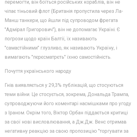
перемогти, він боїться російських кораблів, він не
чіпає тіньовий флот (Британія пропустила через Ла-
Манш танкери, що йшли під супроводом фрегата
"Адмірал Григорович"), він не допомагає Україні. Є
погрози щодо країн Балтії, їх називають
"самастійними" глузливо, як називають Україну, і
вимагають "пєрєсматрєть" їхню самостійність.
Почуття українського народу
Гнів виявляється у 29,3% публікацій, що стосуються
теми війни. Це стосується, зокрема, Дональда Трампа,
супроводжуючи його коментарі насмішками про угоду
з Іраном. Окрім того, Віктор Орбан піддається критиці
за свої нові висловлювання, а Дж.Дж. Венс отримав
негативну реакцію за свою пропозицію "торгувати за