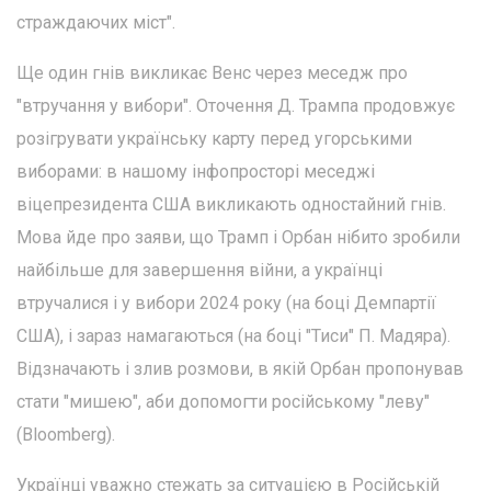
страждаючих міст".
Ще один гнів викликає Венс через меседж про
"втручання у вибори". Оточення Д. Трампа продовжує
розігрувати українську карту перед угорськими
виборами: в нашому інфопросторі меседжі
віцепрезидента США викликають одностайний гнів.
Мова йде про заяви, що Трамп і Орбан нібито зробили
найбільше для завершення війни, а українці
втручалися і у вибори 2024 року (на боці Демпартії
США), і зараз намагаються (на боці "Тиси" П. Мадяра).
Відзначають і злив розмови, в якій Орбан пропонував
стати "мишею", аби допомогти російському "леву"
(Bloomberg).
Українці уважно стежать за ситуацією в Російській