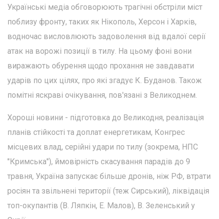
Українські медіа обговорюють трагічні обстріли міст
поблизу фронту, таких як Нікополь, Херсон і Харків,
водночас висловлюють задоволення від вдалої серії
атак на ворожі позиції в тилу. На цьому фоні вони
виражають обурення щодо прохання не завдавати
ударів по цих цілях, про які згадує К. Буданов. Також
помітні яскраві очікування, пов'язані з Великоднем.
Хороші новини - підготовка до Великодня, реалізація
планів стійкості та доплат енергетикам, Конгрес
місцевих влад, серійні удари по тилу (зокрема, НПС
"Кримська"), ймовірність скасування парадів до 9
травня, Україна запускає більше дронів, ніж РФ, втрати
росіян та звільнені території (теж Сирський), ліквідація
топ-окупантів (В. Ляпкін, Е. Малов), В. Зеленський у