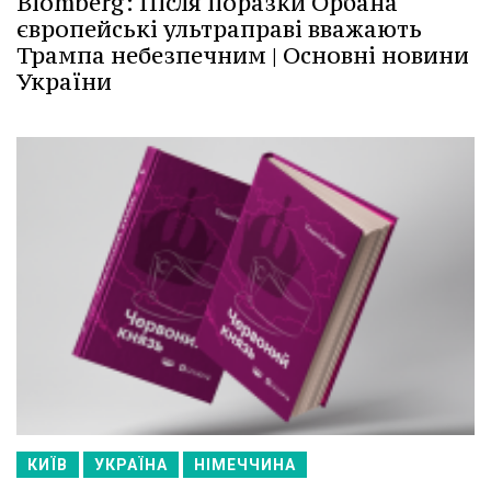
Blomberg: Після поразки Орбана
європейські ультраправі вважають
Трампа небезпечним | Основні новини
України
КИЇВ
УКРАЇНА
НІМЕЧЧИНА