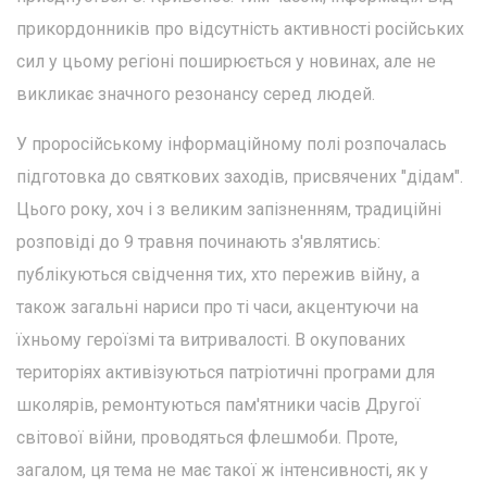
прикордонників про відсутність активності російських
сил у цьому регіоні поширюється у новинах, але не
викликає значного резонансу серед людей.
У проросійському інформаційному полі розпочалась
підготовка до святкових заходів, присвячених "дідам".
Цього року, хоч і з великим запізненням, традиційні
розповіді до 9 травня починають з'являтись:
публікуються свідчення тих, хто пережив війну, а
також загальні нариси про ті часи, акцентуючи на
їхньому героїзмі та витривалості. В окупованих
територіях активізуються патріотичні програми для
школярів, ремонтуються пам'ятники часів Другої
світової війни, проводяться флешмоби. Проте,
загалом, ця тема не має такої ж інтенсивності, як у