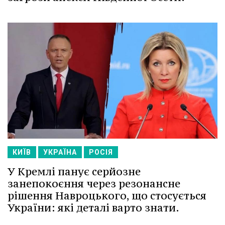
КИЇВ
УКРАЇНА
РОСІЯ
У Кремлі панує серйозне
занепокоєння через резонансне
рішення Навроцького, що стосується
України: які деталі варто знати.