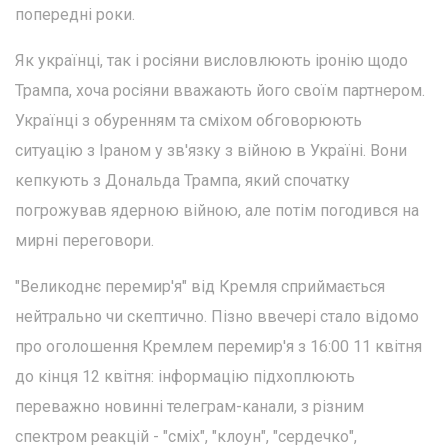
попередні роки.
Як українці, так і росіяни висловлюють іронію щодо
Трампа, хоча росіяни вважають його своїм партнером.
Українці з обуренням та сміхом обговорюють
ситуацію з Іраном у зв'язку з війною в Україні. Вони
кепкують з Дональда Трампа, який спочатку
погрожував ядерною війною, але потім погодився на
мирні переговори.
"Великоднє перемир'я" від Кремля сприймається
нейтрально чи скептично. Пізно ввечері стало відомо
про оголошення Кремлем перемир'я з 16:00 11 квітня
до кінця 12 квітня: інформацію підхоплюють
переважно новинні телеграм-канали, з різним
спектром реакцій - "сміх", "клоун", "сердечко",