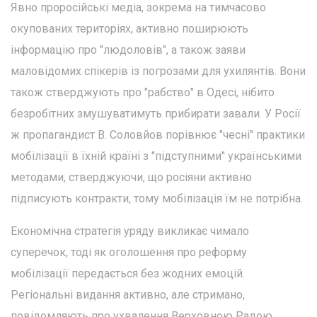
Явно проросійські медіа, зокрема на тимчасово
окупованих територіях, активно поширюють
інформацію про "людоловів", а також заяви
маловідомих спікерів із погрозами для ухилянтів. Вони
також стверджують про "рабство" в Одесі, нібито
безробітних змушуватимуть прибирати завали. У Росії
ж пропагандист В. Соловйов порівнює "чесні" практики
мобілізації в їхній країні з "підступними" українськими
методами, стверджуючи, що росіяни активно
підписують контракти, тому мобілізація їм не потрібна.
Економічна стратегія уряду викликає чимало
суперечок, тоді як оголошення про реформу
мобілізації передається без жодних емоцій.
Регіональні видання активно, але стримано,
повідомляють про ухвалення Верховною Радою