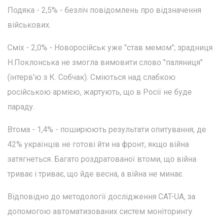
Подяка - 2,5% - безліч повідомлень про відзначення
військових.
Сміх - 2,0% - Новоросійськ уже "став мемом"; зрадниця
Н.Поклонська не змогла вимовити слово "паляниця"
(інтерв'ю з К. Собчак). Сміються над слабкою
російською армією, жартують, що в Росії не буде
параду.
Втома - 1,4% - поширюють результати опитування, де
42% українців не готові йти на фронт, якщо війна
затягнеться. Багато роздратованої втоми, що війна
триває і триває, що йде весна, а війна не минає.
Відповідно до методології дослідження CAT-UA, за
допомогою автоматизованих систем моніторингу