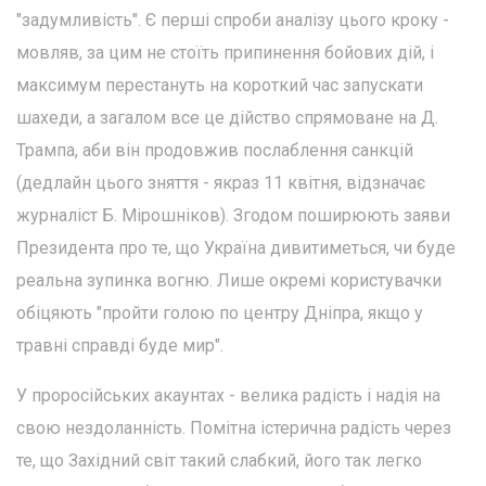
"задумливість". Є перші спроби аналізу цього кроку -
мовляв, за цим не стоїть припинення бойових дій, і
максимум перестануть на короткий час запускати
шахеди, а загалом все це дійство спрямоване на Д.
Трампа, аби він продовжив послаблення санкцій
(дедлайн цього зняття - якраз 11 квітня, відзначає
журналіст Б. Мірошніков). Згодом поширюють заяви
Президента про те, що Україна дивитиметься, чи буде
реальна зупинка вогню. Лише окремі користувачки
обіцяють "пройти голою по центру Дніпра, якщо у
травні справді буде мир".
У проросійських акаунтах - велика радість і надія на
свою нездоланність. Помітна істерична радість через
те, що Західний світ такий слабкий, його так легко