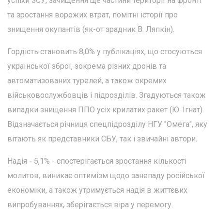
успіхи ЗСУ, зачищення ще частини території на фронті
та зростання ворожих втрат, помітні історії про
знищення окупантів (як-от зрадник В. Ляпкін).
Гордість становить 8,0% у публікаціях, що стосуються
української зброї, зокрема різних дронів та
автоматизованих турелей, а також окремих
військовослужбовців і підрозділів. Згадуються також
випадки знищення ППО усіх крилатих ракет (Ю. Ігнат).
Відзначається річниця спецпідрозділу НГУ "Омега", яку
вітають як представники СБУ, так і звичайні автори.
Надія - 5,1% - спостерігається зростання кількості
молитов, виникає оптимізм щодо занепаду російської
економіки, а також утримується надія в життєвих
випробуваннях, зберігається віра у перемогу.