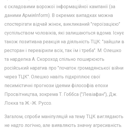
є складовими ворожої інформаційної кампанії (за
даними АрміяInform). В окремих випадках можна
спостерігати відчай жінок, викликаний "героїзацією"
суспільством чоловіків, які залишаються вдома. Існує
також позитивна реакція на діяльність ТЦК: "зайшли в
ресторан і перевірили всіх, так їм і треба". М. Олешко
та нардепка А. Скороход спільно поширюють
російський наратив про "початок громадянської війни
через ТЦК". Олешко навіть підкріплює свої
песимістичні прогнози ідеями філософів епохи
Просвітництва, зокрема Т. Гоббса ("Левіафан"), Дж.
Локка та Ж.-Ж. Руссо.
Загалом, спроби маніпуляцій на тему ТЦК виглядають
не надто логічно, але виявляють значну агресивність.