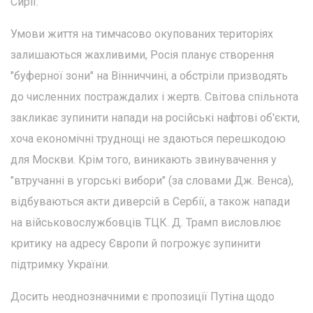
Сирії.
Умови життя на тимчасово окупованих територіях
залишаються жахливими, Росія планує створення
"буферної зони" на Вінниччині, а обстріли призводять
до численних постраждалих і жертв. Світова спільнота
закликає зупинити напади на російські нафтові об'єкти,
хоча економічні труднощі не здаються перешкодою
для Москви. Крім того, виникають звинувачення у
"втручанні в угорські вибори" (за словами Дж. Венса),
відбуваються акти диверсій в Сербії, а також напади
на військовослужбовців ТЦК. Д. Трамп висловлює
критику на адресу Європи й погрожує зупинити
підтримку України.
Досить неоднозначними є пропозиції Путіна щодо