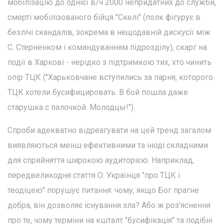
мобілізацію до однієї в/ч 2000 непридатних до служби,
смерті мобілізованого бійця "Скелі" (полк фігурує в
безлічі скандалів, зокрема в нещодавній дискусії між
С. Стерненком і командуванням підрозділу), скарг на
події в Харкові - нерідко з підтримкою тих, хто чинить
опір ТЦК ("Харьковчане вступились за парня, которого
ТЦК хотели бусифицировать. В бой пошла даже
старушка с палочкой. Молодцы!").
Спроби адекватно відреагувати на цей тренд загалом
виявляються менш ефективними та іноді складними
для сприйняття широкою аудиторією. Наприклад,
передвеликодня стаття О. Українця "про ТЦК і
теодіцею" порушує питання: чому, якщо Бог прагне
добра, він дозволяє існування зла? Або ж роз'яснення
про те, чому терміни на кшталт "бусифікація" та подібні