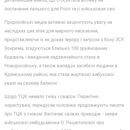
детальніший аналіз, що стосується впливу на
постачання пального для Росії та її військових сил.
Проросійські медіа активно акцентують увагу на
наслідках цих атак для мирного населення,
представляючи їх як доказ терору і загрози з боку ЗСУ.
Зокрема, згадуються близько 100 зруйнованих
будівель і введення надзвичайного стану в
Новоросійську, а також випадок загибелі людини в
Кримському районі, яка стала жертвою вибухової
хвилі на своєму балконі.
Щодо ТЦК чимало гніву і сварок. Пересічні
користувачі, передусім чоловіки, продовжують писати
про ТЦК з гнівом. Вистачає свіжих приводів - заяви
військової омбудсменки О. Решетилової про