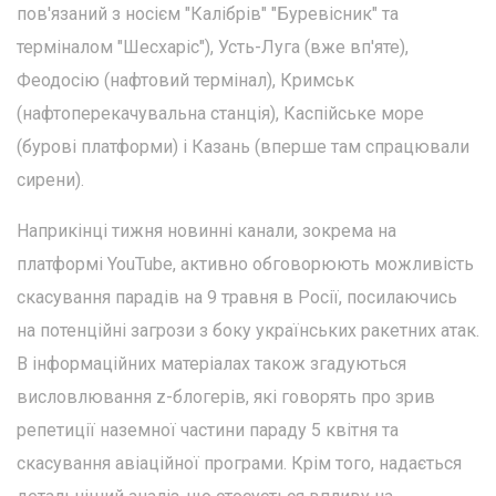
пов'язаний з носієм "Калібрів" "Буревісник" та
терміналом "Шесхаріс"), Усть-Луга (вже вп'яте),
Феодосію (нафтовий термінал), Кримськ
(нафтоперекачувальна станція), Каспійське море
(бурові платформи) і Казань (вперше там спрацювали
сирени).
Наприкінці тижня новинні канали, зокрема на
платформі YouTube, активно обговорюють можливість
скасування парадів на 9 травня в Росії, посилаючись
на потенційні загрози з боку українських ракетних атак.
В інформаційних матеріалах також згадуються
висловлювання z-блогерів, які говорять про зрив
репетиції наземної частини параду 5 квітня та
скасування авіаційної програми. Крім того, надається