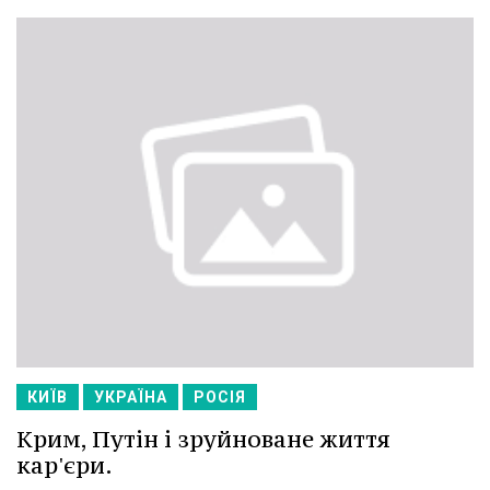
КИЇВ
УКРАЇНА
РОСІЯ
Крим, Путін і зруйноване життя
кар'єри.