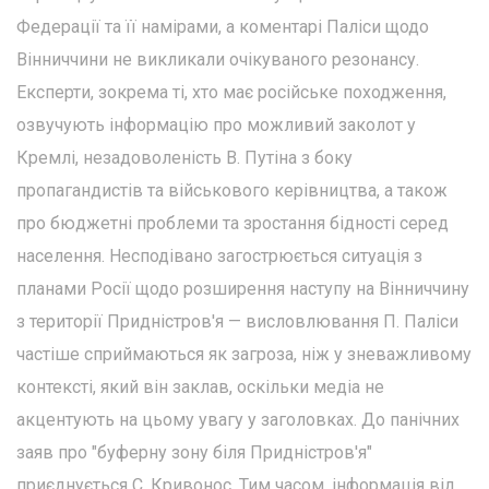
Федерації та її намірами, а коментарі Паліси щодо
Вінниччини не викликали очікуваного резонансу.
Експерти, зокрема ті, хто має російське походження,
озвучують інформацію про можливий заколот у
Кремлі, незадоволеність В. Путіна з боку
пропагандистів та військового керівництва, а також
про бюджетні проблеми та зростання бідності серед
населення. Несподівано загострюється ситуація з
планами Росії щодо розширення наступу на Вінниччину
з території Придністров'я — висловлювання П. Паліси
частіше сприймаються як загроза, ніж у зневажливому
контексті, який він заклав, оскільки медіа не
акцентують на цьому увагу у заголовках. До панічних
заяв про "буферну зону біля Придністров'я"
приєднується С. Кривонос. Тим часом, інформація від