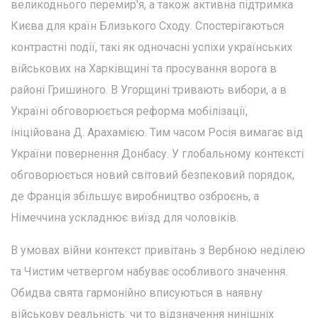
великоднього перемир'я, а також активна підтримка
Києва для країн Близького Сходу. Спостерігаються
контрастні події, такі як одночасні успіхи українських
військових на Харківщині та просування ворога в
районі Гришиного. В Угорщині тривають вибори, а в
Україні обговорюється реформа мобілізації,
ініційована Д. Арахамією. Тим часом Росія вимагає від
України повернення Донбасу. У глобальному контексті
обговорюється новий світовий безпековий порядок,
де Франція збільшує виробництво озброєнь, а
Німеччина ускладнює виїзд для чоловіків.
В умовах війни контекст привітань з Вербною неділею
та Чистим четвергом набуває особливого значення.
Обидва свята гармонійно вписуються в наявну
військову реальність: чи то відзначення нинішніх