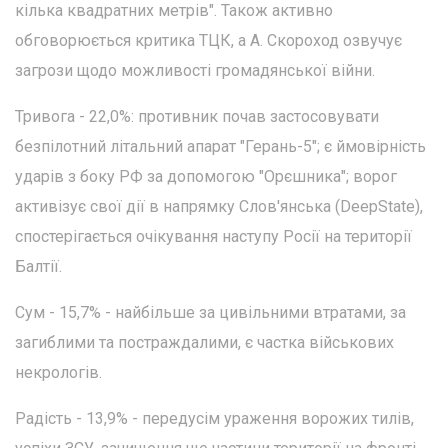
кілька квадратних метрів". Також активно
обговорюється критика ТЦК, а А. Скороход озвучує
загрози щодо можливості громадянської війни.
Тривога - 22,0%: противник почав застосовувати
безпілотний літальний апарат "Герань-5"; є ймовірність
ударів з боку РФ за допомогою "Орєшника"; ворог
активізує свої дії в напрямку Слов'янська (DeepState),
спостерігається очікування наступу Росії на території
Балтії.
Сум - 15,7% - найбільше за цивільними втратами, за
загиблими та постраждалими, є частка військових
некрологів.
Радість - 13,9% - передусім ураження ворожих тилів,