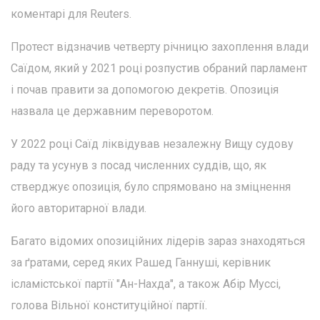
коментарі для Reuters.
Протест відзначив четверту річницю захоплення влади
Саїдом, який у 2021 році розпустив обраний парламент
і почав правити за допомогою декретів. Опозиція
назвала це державним переворотом.
У 2022 році Саїд ліквідував незалежну Вищу судову
раду та усунув з посад численних суддів, що, як
стверджує опозиція, було спрямовано на зміцнення
його авторитарної влади.
Багато відомих опозиційних лідерів зараз знаходяться
за ґратами, серед яких Рашед Ганнуші, керівник
ісламістської партії "Ан-Нахда", а також Абір Муссі,
голова Вільної конституційної партії.