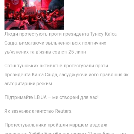
Люди протестують проти президента Тунісу Каїса
Саїда, вимагаючи звільнення всіх політичних
ув'язнених та в'язнів совісті 25 липн
Сотні туніських активістів протестували проти
президента Каїса Саїда, засуджуючи його правління як
авторитарний режим.
Підтримайте LB.UA – ми створені для вас!
Як зазначає агентство Reuters.
Протестувальники пройшли маршем вздовж
проспекту Хабіба Бургіби під гаслом "Республіка -- це