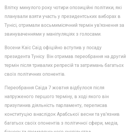
Влітку минулого року чотири опозиційні політики, які
планували взяти участь у президентських виборах в
Тунісі, отримали восьмимісячний термін ув'язнення за
звинуваченнями у маніпуляціях з голосами.
Восени Каїс Саїд офіційно вступив у посаду
президента Тунісу. Він отримав переобрання на другий
термін після тривалих репресій та затримань багатьох
своїх політичних опонентів.
Переобрання Саїда 7 жовтня відбулося після
напруженого першого терміну, в ході якого він
призупинив діяльність парламенту, переписав
конституцію внаслідок Арабської весни та ув'язнив
багатьох своїх опонентів з політичної сфери, медіа,
бізнесу та громадянського суспільства.