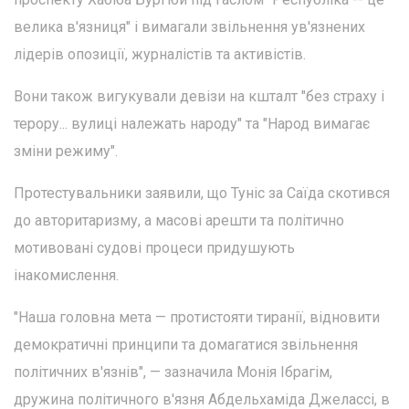
велика в'язниця" і вимагали звільнення ув'язнених
лідерів опозиції, журналістів та активістів.
Вони також вигукували девізи на кшталт "без страху і
терору... вулиці належать народу" та "Народ вимагає
зміни режиму".
Протестувальники заявили, що Туніс за Саїда скотився
до авторитаризму, а масові арешти та політично
мотивовані судові процеси придушують
інакомислення.
"Наша головна мета — протистояти тиранії, відновити
демократичні принципи та домагатися звільнення
політичних в'язнів", — зазначила Монія Ібрагім,
дружина політичного в'язня Абдельхаміда Джелассі, в