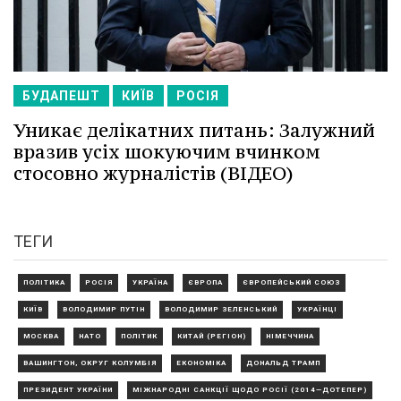
БУДАПЕШТ
КИЇВ
РОСІЯ
Уникає делікатних питань: Залужний
вразив усіх шокуючим вчинком
стосовно журналістів (ВІДЕО)
ТЕГИ
ПОЛІТИКА
РОСІЯ
УКРАЇНА
ЄВРОПА
ЄВРОПЕЙСЬКИЙ СОЮЗ
КИЇВ
ВОЛОДИМИР ПУТІН
ВОЛОДИМИР ЗЕЛЕНСЬКИЙ
УКРАЇНЦІ
МОСКВА
НАТО
ПОЛІТИК
КИТАЙ (РЕГІОН)
НІМЕЧЧИНА
ВАШИНГТОН, ОКРУГ КОЛУМБІЯ
ЕКОНОМІКА
ДОНАЛЬД ТРАМП
ПРЕЗИДЕНТ УКРАЇНИ
МІЖНАРОДНІ САНКЦІЇ ЩОДО РОСІЇ (2014—ДОТЕПЕР)