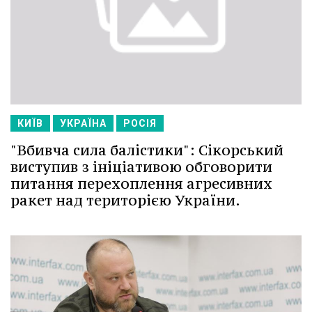
КИЇВ
УКРАЇНА
РОСІЯ
"Вбивча сила балістики": Сікорський
виступив з ініціативою обговорити
питання перехоплення агресивних
ракет над територією України.