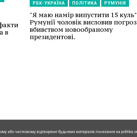
РБК-УКРАЇНА
ПОЛІТИКА
РУМУНІЯ
"Я маю намір випустити 15 куль"
Румунії чоловік висловив погроз
 факти
вбивством новообраному
а в
президентові.
ому або частковому відтворенні будь-яких матеріалів посилання на politika.o