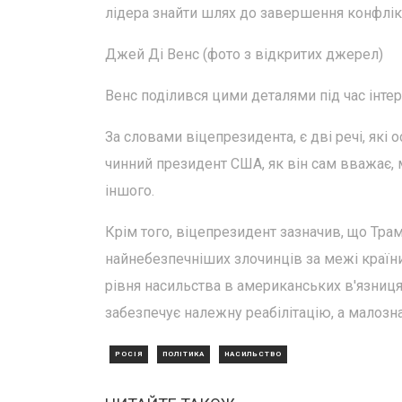
лідера знайти шлях до завершення конфлік
Джей Ді Венс (фото з відкритих джерел)
Венс поділився цими деталями під час інтер
За словами віцепрезидента, є дві речі, як
чинний президент США, як він сам вважає, 
іншого.
Крім того, віцепрезидент зазначив, що Тр
найнебезпечніших злочинців за межі країни
рівня насильства в американських в'язницях
забезпечує належну реабілітацію, а малоз
РОСІЯ
ПОЛІТИКА
НАСИЛЬСТВО