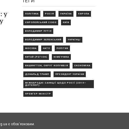
ТЕГИ
: у
ПОЛІТИКА
РОСІЯ
УКРАЇНА
ЄВРОПА
у
ЄВРОПЕЙСЬКИЙ СОЮЗ
КИЇВ
ВОЛОДИМИР ПУТІН
ВОЛОДИМИР ЗЕЛЕНСЬКИЙ
УКРАЇНЦІ
МОСКВА
НАТО
ПОЛІТИК
КИТАЙ (РЕГІОН)
НІМЕЧЧИНА
ВАШИНГТОН, ОКРУГ КОЛУМБІЯ
ЕКОНОМІКА
ДОНАЛЬД ТРАМП
ПРЕЗИДЕНТ УКРАЇНИ
МІЖНАРОДНІ САНКЦІЇ ЩОДО РОСІЇ (2014—
ДОТЕПЕР)
ПРЕМ'ЄР-МІНІСТР
rg.ua є обов'язковим.