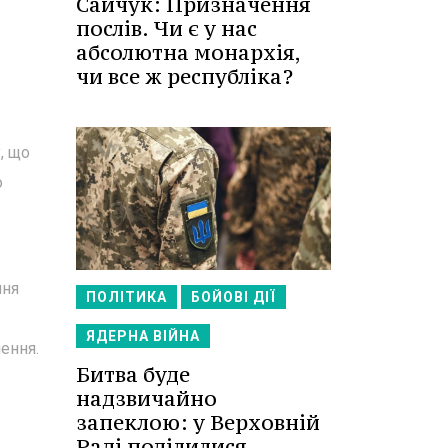
Сайчук: Призначення
послів. Чи є у нас
абсолютна монархія,
чи все ж республіка?
, що
о
ння
ПОЛІТИКА
БОЙОВІ ДІЇ
ЯДЕРНА ВІЙНА
ення.
Битва буде
надзвичайно
запеклою: у Верховній
Раді поділилися