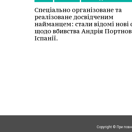
Спеціально організоване та
реалізоване досвідченим
найманцем: стали відомі нові
щодо вбивства Андрія Портнов
Іспанії.
Copyright © При повн