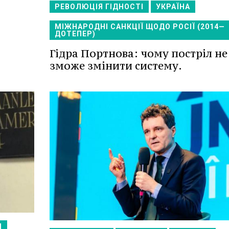
РЕВОЛЮЦІЯ ГІДНОСТІ
УКРАЇНА
МІЖНАРОДНІ САНКЦІЇ ЩОДО РОСІЇ (2014—
ДОТЕПЕР)
Гідра Портнова: чому постріл не
зможе змінити систему.
И