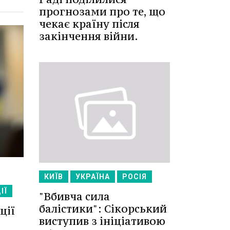
прогнозами про те, що
чекає країну після
закінчення війни.
КИЇВ
УКРАЇНА
РОСІЯ
ІЇ
"Вбивча сила
балістики": Сікорський
ції
виступив з ініціативою