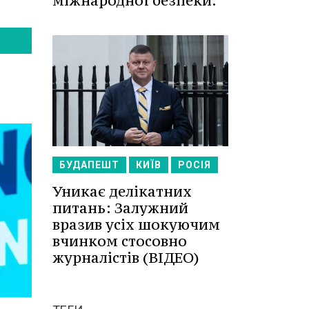
міжнародної безпеки.
БУДАПЕШТ
КИЇВ
РОСІЯ
Уникає делікатних
питань: Залужний
вразив усіх шокуючим
вчинком стосовно
журналістів (ВІДЕО)