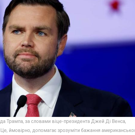
а Трампа, за словами віце-президента Джей Ді Венса,
". Це, ймовірно, допомагає зрозуміти бажання американсько