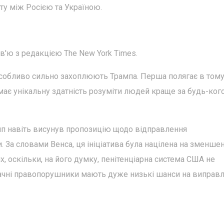
ту між Росією та Україною.
в'ю з редакцією The New York Times.
і особливо сильно захоплюють Трампа. Перша полягає в тому
має унікальну здатність розуміти людей краще за будь-ког
амп навіть висунув пропозицію щодо відправлення
. За словами Венса, ця ініціатива була націлена на зменше
, оскільки, на його думку, пенітенціарна система США не
начні правопорушники мають дуже низькі шанси на виправл