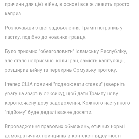
причини для цієї війни, в основі все ж лежить просто
каприз.
Розпочавши з ідеї задоволення, Трамп потрапив у
пастку, подібно до новачка-гравця.
Було приємно "обезголовити" Ісламську Республіку,
але стало неприємно, коли Іран, замість капітуляції,
розширив війну та перекрив Ормузьку протоку.
І тепер США повинні "подвоювати ставки" (зверніть
увагу на азартну лексику), щоб дати Трампу нову
короткочасну дозу задоволення. Кожного наступного
"підйому" буде дедалі важче досягти.
Впровадження правових обмежень, етичних норм і
демократичних принципів в контексті відсутності