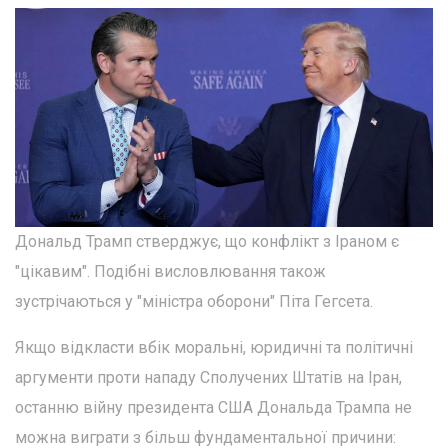
Дональд Трамп стверджує, що конфлікт з Іраном є
"цікавим". Подібні висловлювання також
зустрічаються у "міністра оборони" Піта Гегсета.
Якщо відкласти вбік моральні, юридичні та політичні
аргументи проти нападу Сполучених Штатів на Іран,
останню війну президента США Дональда Трампа не
можна виграти з більш фундаментальної причини: