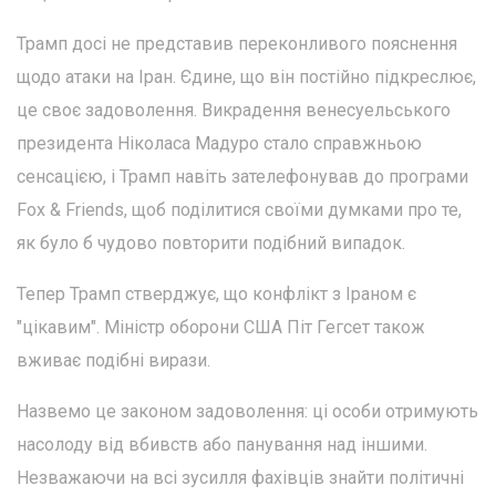
Трамп досі не представив переконливого пояснення
щодо атаки на Іран. Єдине, що він постійно підкреслює,
це своє задоволення. Викрадення венесуельського
президента Ніколаса Мадуро стало справжньою
сенсацією, і Трамп навіть зателефонував до програми
Fox & Friends, щоб поділитися своїми думками про те,
як було б чудово повторити подібний випадок.
Тепер Трамп стверджує, що конфлікт з Іраном є
"цікавим". Міністр оборони США Піт Гегсет також
вживає подібні вирази.
Назвемо це законом задоволення: ці особи отримують
насолоду від вбивств або панування над іншими.
Незважаючи на всі зусилля фахівців знайти політичні