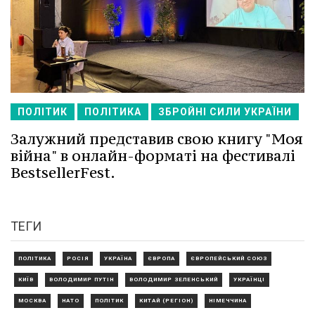
ПОЛІТИК
ПОЛІТИКА
ЗБРОЙНІ СИЛИ УКРАЇНИ
Залужний представив свою книгу "Моя
війна" в онлайн-форматі на фестивалі
BestsellerFest.
ТЕГИ
ПОЛІТИКА
РОСІЯ
УКРАЇНА
ЄВРОПА
ЄВРОПЕЙСЬКИЙ СОЮЗ
КИЇВ
ВОЛОДИМИР ПУТІН
ВОЛОДИМИР ЗЕЛЕНСЬКИЙ
УКРАЇНЦІ
МОСКВА
НАТО
ПОЛІТИК
КИТАЙ (РЕГІОН)
НІМЕЧЧИНА