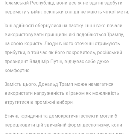
Ісламській Республіці, вони все ж не здатні здобути
перемогу у війні, оскільки їхні дії не мають чіткої мети.
Їхні здібності обернулися на пастку. Інші вже почали
використовувати принципи, які подобаються Трампу,
на свою користь. Люди в його оточенні отримують
прибутки, в той час як його покровитель, російський
президент Владімір Путін, відчуває себе дуже
комфортно.
Замість цього, Дональд Трамп може намагатися
використати напруженість з Іраном як можливість
втрутитися в проміжні вибори.
Етичні, юридичні та демократичні аспекти могли б
перешкодити цій звичайній формі деспотизму, коли
керівник зловживає непідконтрольною владою для