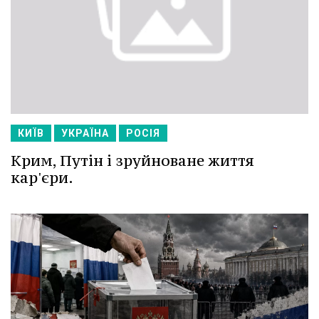
КИЇВ
УКРАЇНА
РОСІЯ
Крим, Путін і зруйноване життя
кар'єри.