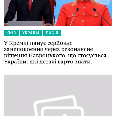
КИЇВ
УКРАЇНА
РОСІЯ
У Кремлі панує серйозне
занепокоєння через резонансне
рішення Навроцького, що стосується
України: які деталі варто знати.