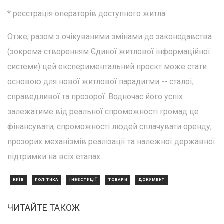
* реєстрація операторів доступного житла.
Отже, разом з очікуваними змінами до законодавства
(зокрема створенням Єдиної житлової інформаційної
системи) цей експериментальний проєкт може стати
основою для нової житлової парадигми -- сталої,
справедливої та прозорої. Водночас його успіх
залежатиме від реальної спроможності громад це
фінансувати, спроможності людей сплачувати оренду,
прозорих механізмів реалізації та належної державної
підтримки на всіх етапах.
КИЇВ
ПОЛІТИКА
ІНВЕСТИЦІЇ
ТОВАРИ
ДОКУМЕНТ
ЧИТАЙТЕ ТАКОЖ