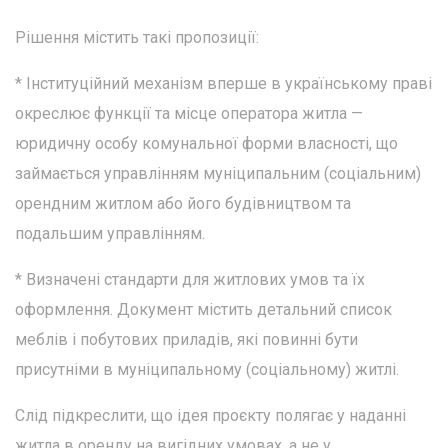
Рішення містить такі пропозиції:
* Інституційний механізм вперше в українському праві
окреслює функції та місце оператора житла —
юридичну особу комунальної форми власності, що
займається управлінням муніципальним (соціальним)
орендним житлом або його будівництвом та
подальшим управлінням.
* Визначені стандарти для житлових умов та їх
оформлення. Документ містить детальний список
меблів і побутових приладів, які повинні бути
присутніми в муніципальному (соціальному) житлі.
Слід підкреслити, що ідея проєкту полягає у наданні
житла в оренду на вигідних умовах, а не у