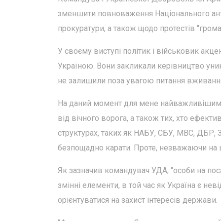
зменшити повноваження Національного анти
прокуратури, а також щодо протестів "гром
У своєму виступі політик і військовик акце
Україною. Вони закликали керівництво уник
не залишили поза увагою питання вживання
На даний момент для мене найважливішим є 
від вічного ворога, а також тих, хто ефект
структурах, таких як НАБУ, СБУ, МВС, ДБР, 
безпощадно карати. Проте, незважаючи на це
Як зазначив командувач УДА, "особи на поса
змінні елементи, в той час як Україна є нев
орієнтуватися на захист інтересів держави.