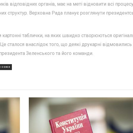
ків відповідних органів, має на меті відновити всі процес
них структур. Верховна Рада планує розглянути президентс
 картонні таблички, на яких швидко створюються оригінал
 Це сталося внаслідок того, що деякі друкарні відмовились
 президента Зеленського та його команди.
Й СОЮЗ