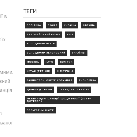
ТЕГИ
ї в
ПОЛІТИКА
РОСІЯ
УКРАЇНА
ЄВРОПА
ЄВРОПЕЙСЬКИЙ СОЮЗ
КИЇВ
оїх
ВОЛОДИМИР ПУТІН
ВОЛОДИМИР ЗЕЛЕНСЬКИЙ
УКРАЇНЦІ
МОСКВА
НАТО
ПОЛІТИК
имими.
КИТАЙ (РЕГІОН)
НІМЕЧЧИНА
озний
ВАШИНГТОН, ОКРУГ КОЛУМБІЯ
ЕКОНОМІКА
анція
ДОНАЛЬД ТРАМП
ПРЕЗИДЕНТ УКРАЇНИ
МІЖНАРОДНІ САНКЦІЇ ЩОДО РОСІЇ (2014—
ДОТЕПЕР)
ПРЕМ'ЄР-МІНІСТР
ою
ованої