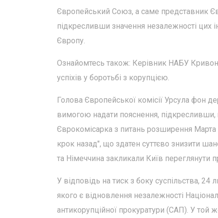
Європейський Союз, а саме представник Єв
підкресливши значення незалежності цих ін
Європу.
Ознайомтесь також: Керівник НАБУ Кривоно
успіхів у боротьбі з корупцією.
Голова Європейської комісії Урсула фон д
вимогою надати пояснення, підкресливши, 
Єврокомісарка з питань розширення Марта 
крок назад", що здатен суттєво знизити шан
та Німеччина закликали Київ переглянути п
У відповідь на тиск з боку суспільства, 24
якого є відновлення незалежності Націонал
антикорупційної прокуратури (САП). У той 