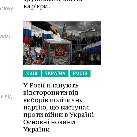
кар'єри.
Малюку
воєму
КИЇВ
УКРАЇНА
РОСІЯ
У Росії планують
відсторонити від
и від
виборів політичну
партію, що виступає
проти війни в Україні |
Основні новини
України