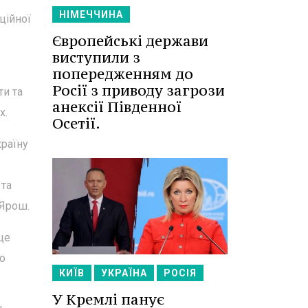
НІМЕЧЧИНА
ційної
Європейські держави
виступили з
попередженням до
Росії з приводу загрози
ти та
анексії Південної
х.
Осетії.
країну
 та
 Ярош.
це
но
КИЇВ
УКРАЇНА
РОСІЯ
У Кремлі панує