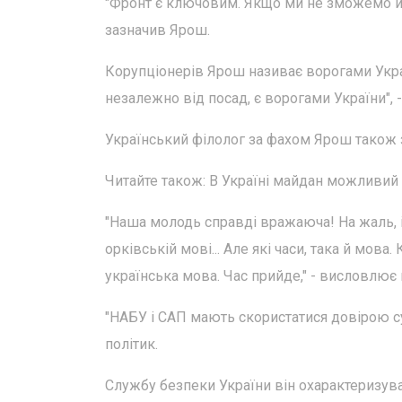
"Фронт є ключовим. Якщо ми не зможемо йог
зазначив Ярош.
Корупціонерів Ярош називає ворогами Україн
незалежно від посад, є ворогами України", 
Український філолог за фахом Ярош також з
Читайте також: В Україні майдан можливий 
"Наша молодь справді вражаюча! На жаль, 
орківській мові... Але які часи, така й мов
українська мова. Час прийде," - висловлює
"НАБУ і САП мають скористатися довірою сус
політик.
Службу безпеки України він охарактеризува