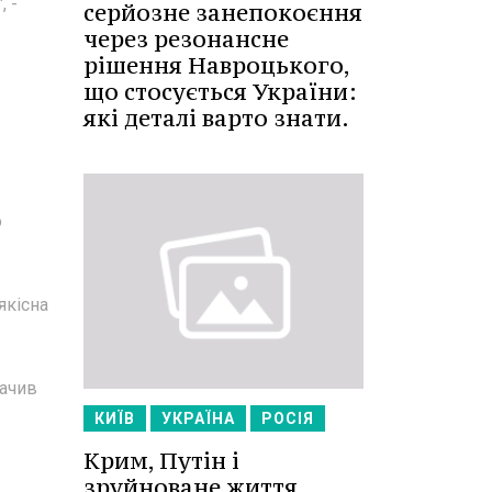
 -
серйозне занепокоєння
через резонансне
рішення Навроцького,
що стосується України:
які деталі варто знати.
о
якісна
начив
КИЇВ
УКРАЇНА
РОСІЯ
Крим, Путін і
зруйноване життя