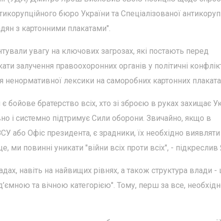
корупційного бюро України та Спеціалізованої антикоруп
адян з картонними плакатами".
нтували увагу на ключових загрозах, які постають перед
ати залучення правоохоронних органів у політичні конфлік
 ненормативної лексики на саморобних картонних плаката
бойове братерство всіх, хто зі зброєю в руках захищає У
ивно і системно підтримує Сили оборони. Звичайно, якщо в
ЗСУ або Офіс президента, є зрадники, їх необхідно виявляти
, ми повинні уникати "війни всіх проти всіх", - підкреслив
дах, навіть на найвищих рівнях, а також структура влади - 
ід’ємною та вічною категорією". Тому, перш за все, необхід