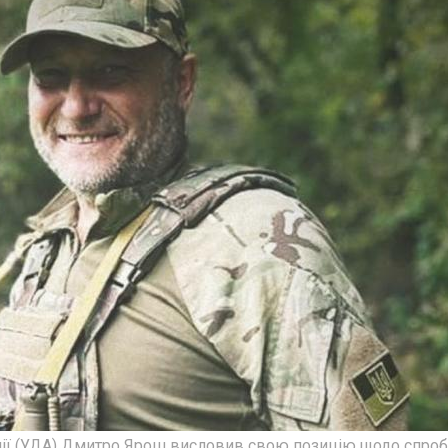
ії (УДА) Дмитро Ярош висловив свою позицію щодо спроб