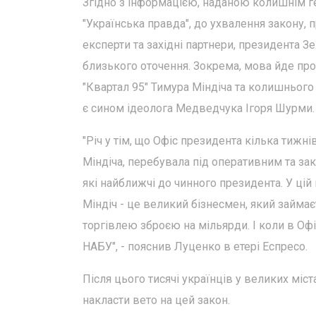
Згідно з інформацією, наданою колишнім 
"Українська правда", до ухвалення закону, п
експерти та західні партнери, президента З
близького оточення. Зокрема, мова йде про 
"Квартал 95" Тимура Міндіча та колишнього
є сином ідеолога Медведчука Ігоря Шурми.
"Річ у тім, що Офіс президента кілька тижні
Міндіча, перебувала під оперативним та за
які найближчі до чинного президента. У цій 
Міндіч - це великий бізнесмен, який займа
торгівлею зброєю на мільярди. І коли в Офі
НАБУ", - пояснив Луценко в етері Еспресо.
Після цього тисячі українців у великих мі
накласти вето на цей закон.