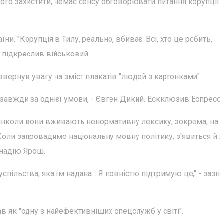
о захистити, немає сенсу обговорювати питання корупції",
и. "Корупція в Тилу, реально, вбиває. Всі, хто це робить,
- підкреслив військовий.
вернув увагу на зміст плакатів "людей з картонками".
завжди за однієї умови, - Євген Дикий. Ескклюзив Еспрес
інколи вони вживають ненормативну лексику, зокрема, на
а. Коли запровадимо національну мовну політику, з'явиться й 
 надію Ярош.
пільства, яка їм надана... Я повністю підтримую це," - заз
в як "одну з найефективніших спецслужб у світі".