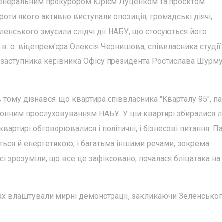
генеральним прокурором Юрієм Луценком та проєктом
роти якого активно виступали опозиція, громадські діячі,
еленського змусили слідчі дії НАБУ, що стосуються його
в. о. віцепрем'єра Олексія Чернишова, співвласника студії
 заступника керівника Офісу президента Ростислава Шурму
в тому дізнався, що квартира співвласника "Кварталу 95", п
конним прослуховуванням НАБУ. У цій квартирі збиралися 
квартирі обговорювалися і політичні, і бізнесові питання. П
ється й енергетикою, і багатьма іншими речами, зокрема
сі зрозуміли, що все це зафіксовано, почалася бліцатака на
стах влаштували мирні демонстрації, закликаючи Зеленсько