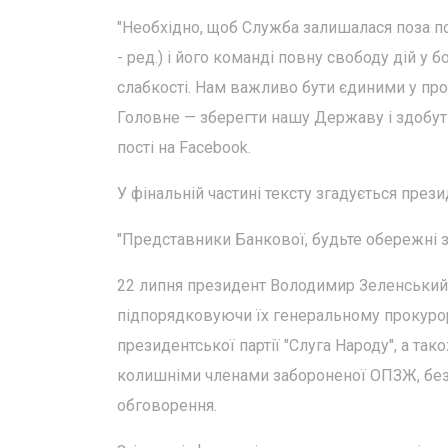
"Необхідно, щоб Служба залишалася поза 
- ред.) і його команді повну свободу дій у 
слабкості. Нам важливо бути єдиними у проти
Головне — зберегти нашу Державу і здобут
пості на Facebook.
У фінальній частині тексту згадується прези
"Представники Банкової, будьте обережні з 
22 липня президент Володимир Зеленський
підпорядковуючи їх генеральному прокурор
президентської партії "Слуга Народу", а та
колишніми членами забороненої ОПЗЖ, без
обговорення.