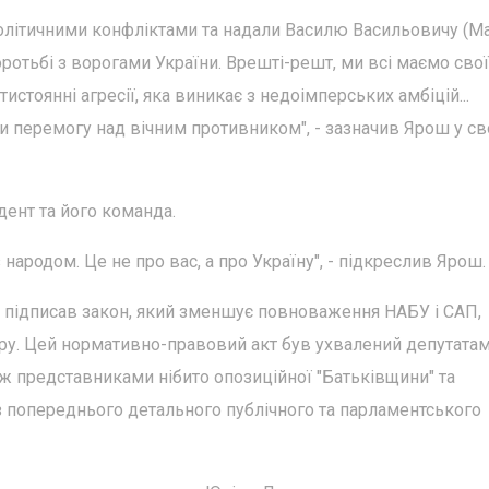
політичними конфліктами та надали Василю Васильовичу (
боротьбі з ворогами України. Врешті-решт, ми всі маємо свої
стоянні агресії, яка виникає з недоімперських амбіцій...
и перемогу над вічним противником", - зазначив Ярош у с
дент та його команда.
народом. Це не про вас, а про Україну", - підкреслив Ярош.
 підписав закон, який зменшує повноваження НАБУ і САП,
у. Цей нормативно-правовий акт був ухвалений депутатам
кож представниками нібито опозиційної "Батьківщини" та
 попереднього детального публічного та парламентського