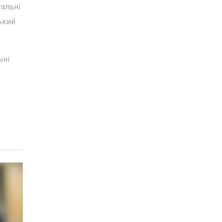
уальні
ький
ьні