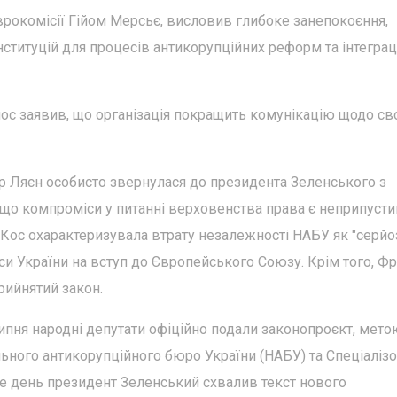
рокомісії Гійом Мерсьє, висловив глибоке занепокоєння,
ституцій для процесів антикорупційних реформ та інтеграці
с заявив, що організація покращить комунікацію щодо св
ер Ляєн особисто звернулася до президента Зеленського з
що компроміси у питанні верховенства права є неприпуст
Кос охарактеризувала втрату незалежності НАБУ як "серй
си України на вступ до Європейського Союзу. Крім того, Фр
рийнятий закон.
 липня народні депутати офіційно подали законопроєкт, мет
ьного антикорупційного бюро України (НАБУ) та Спеціаліз
же день президент Зеленський схвалив текст нового