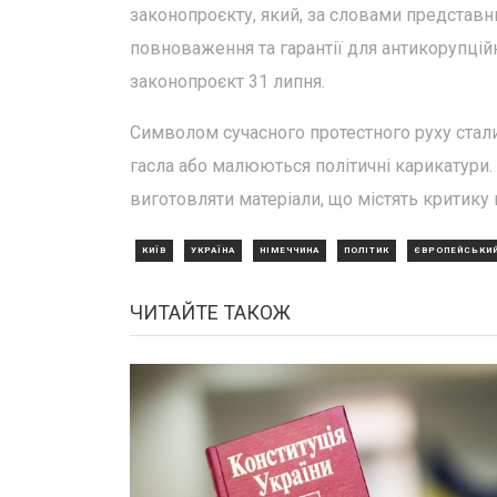
законопроєкту, який, за словами представни
повноваження та гарантії для антикорупцій
законопроєкт 31 липня.
Символом сучасного протестного руху стали
гасла або малюються політичні карикатури.
виготовляти матеріали, що містять критику
КИЇВ
УКРАЇНА
НІМЕЧЧИНА
ПОЛІТИК
ЄВРОПЕЙСЬКИ
ЧИТАЙТЕ ТАКОЖ