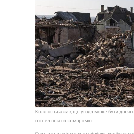
Коллінз вважає, що угода може бути досягну
готова піти на компроміс.