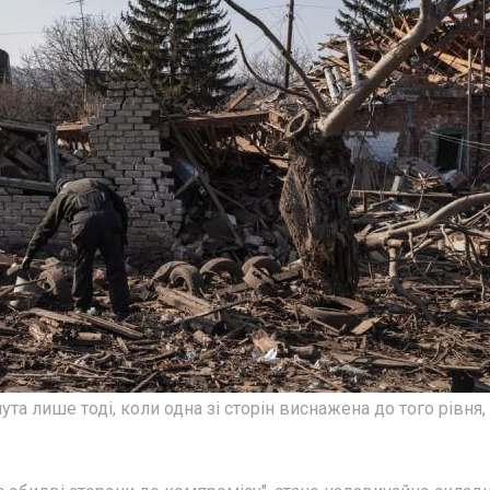
та лише тоді, коли одна зі сторін виснажена до того рівня,