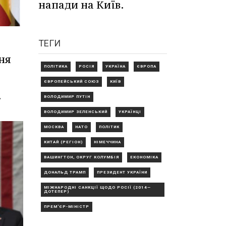
напади на Київ.
ТЕГИ
ня
ПОЛІТИКА
РОСІЯ
УКРАЇНА
ЄВРОПА
ЄВРОПЕЙСЬКИЙ СОЮЗ
КИЇВ
.
ВОЛОДИМИР ПУТІН
ВОЛОДИМИР ЗЕЛЕНСЬКИЙ
УКРАЇНЦІ
МОСКВА
НАТО
ПОЛІТИК
КИТАЙ (РЕГІОН)
НІМЕЧЧИНА
ВАШИНГТОН, ОКРУГ КОЛУМБІЯ
ЕКОНОМІКА
ДОНАЛЬД ТРАМП
ПРЕЗИДЕНТ УКРАЇНИ
МІЖНАРОДНІ САНКЦІЇ ЩОДО РОСІЇ (2014—
ДОТЕПЕР)
ПРЕМ'ЄР-МІНІСТР