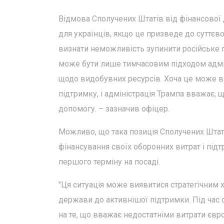
Відмова Сполучених Штатів від фінансової
для українців, якщо це призведе до суттєво
визнати неможливість зупинити російське п
може бути лише тимчасовим підходом адмін
щодо видобувних ресурсів. Хоча це може ви
підтримку, і адміністрація Трампа вважає, 
допомогу. – зазначив офіцер.
Можливо, що така позиція Сполучених Шта
фінансування своїх оборонних витрат і під
першого терміну на посаді.
"Ця ситуація може виявитися стратегічним 
держави до активнішої підтримки. Під час 
на те, що вважає недостатніми витрати євро