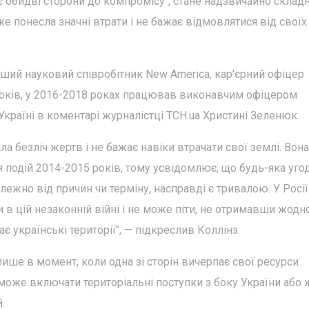
є обидві сторони до компромісу", стане надзвичайно склад
же понесла значні втрати і не бажає відмовлятися від своїх
рший науковий співробітник New America, кар'єрний офіцер
років, у 2016-2018 роках працював виконавчим офіцером
країні в коментарі журналістці ТСН.ua Христині Зеленюк.
а безліч жертв і не бажає навіки втрачати свої землі. Вона 
 подій 2014-2015 років, тому усвідомлює, що будь-яка уго
алежно від причин чи терміну, насправді є тривалою. У Росії
 в цій незаконній війні і не може піти, не отримавши жодн
ає українські території", — підкреслив Коллінз.
ише в момент, коли одна зі сторін вичерпає свої ресурси
 може включати територіальні поступки з боку України або 
.