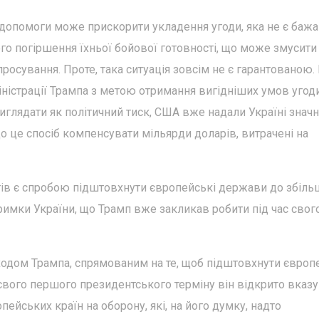
 допомоги може прискорити укладення угоди, яка не є баж
го погіршення їхньої бойової готовності, що може змусити 
росування. Проте, така ситуація зовсім не є гарантованою.
істрації Трампа з метою отримання вигідніших умов угод
глядати як політичний тиск, США вже надали Україні значн
що це спосіб компенсувати мільярди доларів, витрачені на
тів є спробою підштовхнути європейські держави до збіл
тримки України, що Трамп вже закликав робити під час свог
ходом Трампа, спрямованим на те, щоб підштовхнути європ
свого першого президентського терміну він відкрито вказ
пейських країн на оборону, які, на його думку, надто