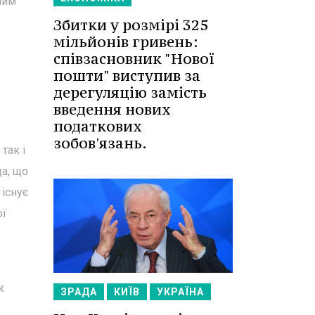
ним
Збитки у розмірі 325
мільйонів гривень:
співзасновник "Нової
пошти" виступив за
дерегуляцію замість
введення нових
податкових
зобов'язань.
так і
да, що
 існує
ої
ж
ЗРАДА
КИЇВ
УКРАЇНА