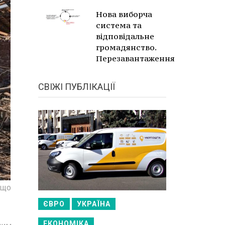
Нова виборча
система та
відповідальне
громадянство.
Перезавантаження
СВІЖІ ПУБЛІКАЦІЇ
 що
ЄВРО
УКРАЇНА
ЕКОНОМІКА