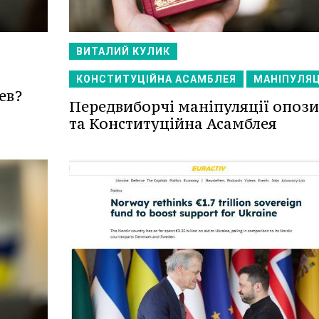
ВИТАЛИЙ КУЛИК
КОНСТИТУЦІЙНА АСАМБЛЕЯ
МАНІПУЛЯЦ
ев?
Передвиборчі маніпуляції опози
та Конституційна Асамблея