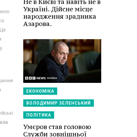
Не в Києві та навіть не в
Україні. Дійсне місце
аною
народження зрадника
їх
Азарова.
 Це
и
у
ьшення
о
ЕКОНОМІКА
ВОЛОДИМИР ЗЕЛЕНСЬКИЙ
ейські
ПОЛІТИКА
ував
Умєров став головою
Служби зовнішньої