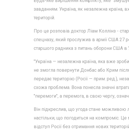
Будь-яке вирішення конфлікту, яке "змушу
завданням. Україна, як незалежна країна, в
територій.
Про це розповів доктор Ліам Коллінз - ста
спецназу, який прослужив в армії США 27 
старшого радника з питань оборони США в У
"Україна — незалежна країна, яка вже зробил
не змогла повернути Донбас або Крим після
передає територію (Росії — прим. ред.), нез
схожа проблема. Вона понесла значні втрати
"перемоги", а перемога, в свою чергу, означ
Він підкреслив, що угода стане можливою л
настільки, що погодиться на компроміс. Це
відступ Росії без отримання нових територій