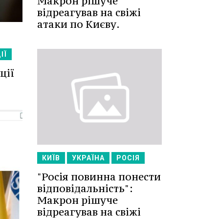
Макрон рішуче
відреагував на свіжі
атаки по Києву.
ІЇ
ції
КИЇВ
УКРАЇНА
РОСІЯ
"Росія повинна понести
відповідальність":
Макрон рішуче
відреагував на свіжі