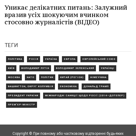
Уникає делікатних питань: Залужний
вразив усіх шокуючим вчинком
стосовно журналістів (ВІДЕО)
ТЕГИ
ПОЛІТИКА
РОСІЯ
УКРАЇНА
ЄВРОПА
ЄВРОПЕЙСЬКИЙ СОЮЗ
КИЇВ
ВОЛОДИМИР ПУТІН
ВОЛОДИМИР ЗЕЛЕНСЬКИЙ
УКРАЇНЦІ
МОСКВА
НАТО
ПОЛІТИК
КИТАЙ (РЕГІОН)
НІМЕЧЧИНА
ВАШИНГТОН, ОКРУГ КОЛУМБІЯ
ЕКОНОМІКА
ДОНАЛЬД ТРАМП
ПРЕЗИДЕНТ УКРАЇНИ
МІЖНАРОДНІ САНКЦІЇ ЩОДО РОСІЇ (2014—ДОТЕПЕР)
ПРЕМ'ЄР-МІНІСТР
Copyright © При повному або частковому відтворенні будь-яких