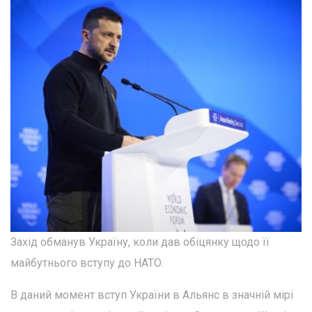
Захід обманув Україну, коли дав обіцянку щодо її
майбутнього вступу до НАТО.
В даний момент вступ України в Альянс в значній мірі