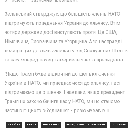
Зеленський стверджує, що більшість членів НАТО
підтримують приєднання України до альянсу. Втім
чотири держави досі виступають проти. Це США,
Німеччина, Словаччина та Угорщина. Але насправді,
позиція цих держав залежить від Сполучених Штатів
та насамперед позиції американського президента.
"Якщо Трамп буде відкритий до ідеї включення
України в НАТО, ми приєднаємося до альянсу, і всі
підтримаємо це рішення. І навпаки, якщо президент
Трамп не захоче бачити нас у НАТО, ми не станемо
частиною цього об'єднання," - резюмував він.
УКРАЇНА
РОСІЯ
НІМЕЧЧИНА
ВОЛОДИМИР ЗЕЛЕНСЬКИЙ
ПОЛІТИКА