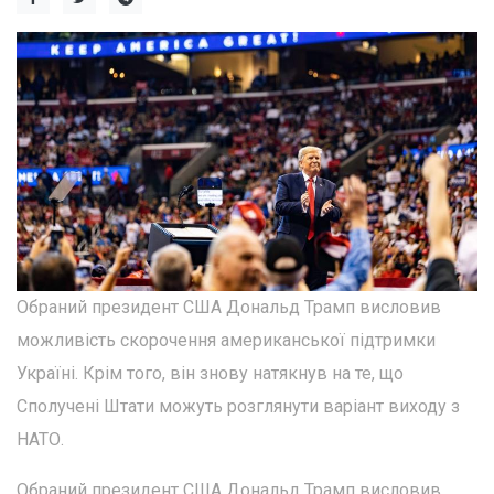
Обраний президент США Дональд Трамп висловив
можливість скорочення американської підтримки
Україні. Крім того, він знову натякнув на те, що
Сполучені Штати можуть розглянути варіант виходу з
НАТО.
Обраний президент США Дональд Трамп висловив