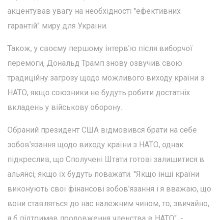
акцентував увагу на необхідності "ефективних
гарантій" миру для України.
Також, у своєму першому інтерв'ю після виборчої
перемоги, Дональд Трамп знову озвучив свою
традиційну загрозу щодо можливого виходу країни з
НАТО, якщо союзники не будуть робити достатніх
вкладень у військову оборону.
Обраний президент США відмовився брати на себе
зобов'язання щодо виходу країни з НАТО, однак
підкреслив, що Сполучені Штати готові залишитися в
альянсі, якщо їх будуть поважати. "Якщо інші країни
виконують свої фінансові зобов'язання і я вважаю, що
вони ставляться до нас належним чином, то, звичайно,
я б підтримав продовження членства в НАТО", -