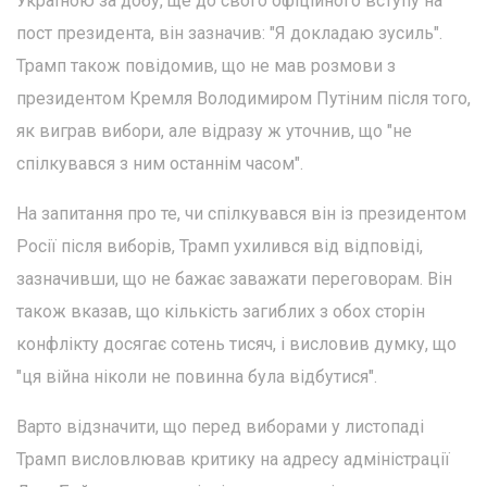
Україною за добу, ще до свого офіційного вступу на
пост президента, він зазначив: "Я докладаю зусиль".
Трамп також повідомив, що не мав розмови з
президентом Кремля Володимиром Путіним після того,
як виграв вибори, але відразу ж уточнив, що "не
спілкувався з ним останнім часом".
На запитання про те, чи спілкувався він із президентом
Росії після виборів, Трамп ухилився від відповіді,
зазначивши, що не бажає заважати переговорам. Він
також вказав, що кількість загиблих з обох сторін
конфлікту досягає сотень тисяч, і висловив думку, що
"ця війна ніколи не повинна була відбутися".
Варто відзначити, що перед виборами у листопаді
Трамп висловлював критику на адресу адміністрації