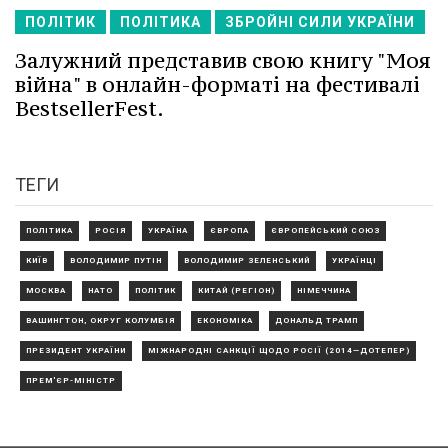
ПОЛІТИК
ПОЛІТИКА
ЗБРОЙНІ СИЛИ УКРАЇНИ
Залужний представив свою книгу "Моя
війна" в онлайн-форматі на фестивалі
BestsellerFest.
ТЕГИ
ПОЛІТИКА
РОСІЯ
УКРАЇНА
ЄВРОПА
ЄВРОПЕЙСЬКИЙ СОЮЗ
КИЇВ
ВОЛОДИМИР ПУТІН
ВОЛОДИМИР ЗЕЛЕНСЬКИЙ
УКРАЇНЦІ
МОСКВА
НАТО
ПОЛІТИК
КИТАЙ (РЕГІОН)
НІМЕЧЧИНА
ВАШИНГТОН, ОКРУГ КОЛУМБІЯ
ЕКОНОМІКА
ДОНАЛЬД ТРАМП
ПРЕЗИДЕНТ УКРАЇНИ
МІЖНАРОДНІ САНКЦІЇ ЩОДО РОСІЇ (2014—ДОТЕПЕР)
ПРЕМ'ЄР-МІНІСТР