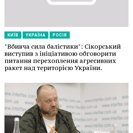
КИЇВ
УКРАЇНА
РОСІЯ
"Вбивча сила балістики": Сікорський
виступив з ініціативою обговорити
питання перехоплення агресивних
ракет над територією України.