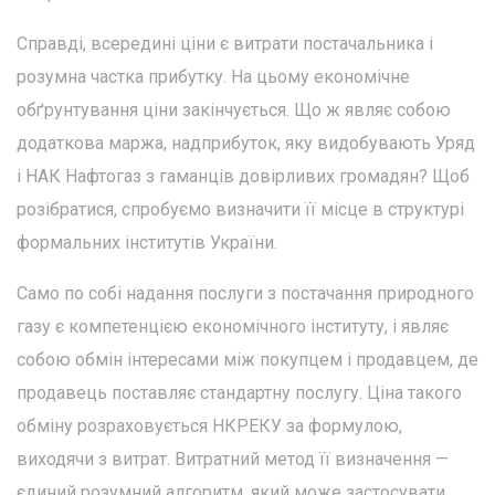
Справді, всередині ціни є витрати постачальника і
розумна частка прибутку. На цьому економічне
обґрунтування ціни закінчується. Що ж являє собою
додаткова маржа, надприбуток, яку видобувають Уряд
і НАК Нафтогаз з гаманців довірливих громадян? Щоб
розібратися, спробуємо визначити її місце в структурі
формальних інститутів України.
Само по собі надання послуги з постачання природного
газу є компетенцією економічного інституту, і являє
собою обмін інтересами між покупцем і продавцем, де
продавець поставляє стандартну послугу. Ціна такого
обміну розраховується НКРЕКУ за формулою,
виходячи з витрат. Витратний метод її визначення —
єдиний розумний алгоритм, який може застосувати