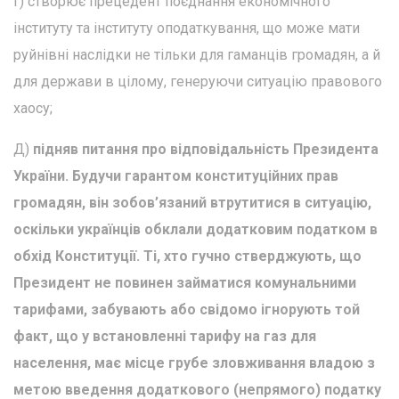
г) створює прецедент поєднання економічного
інституту та інституту оподаткування, що може мати
руйнівні наслідки не тільки для гаманців громадян, а й
для держави в цілому, генеруючи ситуацію правового
хаосу;
Д)
підняв питання про відповідальність Президента
України. Будучи гарантом конституційних прав
громадян, він зобов’язаний втрутитися в ситуацію,
оскільки українців обклали додатковим податком в
обхід Конституції. Ті, хто гучно стверджують, що
Президент не повинен займатися комунальними
тарифами, забувають або свідомо ігнорують той
факт, що у встановленні тарифу на газ для
населення, має місце грубе зловживання владою з
метою введення додаткового (непрямого) податку