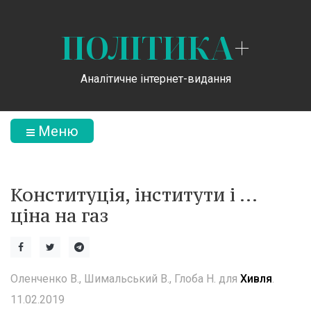
ПОЛІТИКА
+
Аналітичне інтернет-видання
Меню
Конституція, інститути і …
ціна на газ
Оленченко В., Шимальський В., Глоба Н. для
Хивля
.
11.02.2019