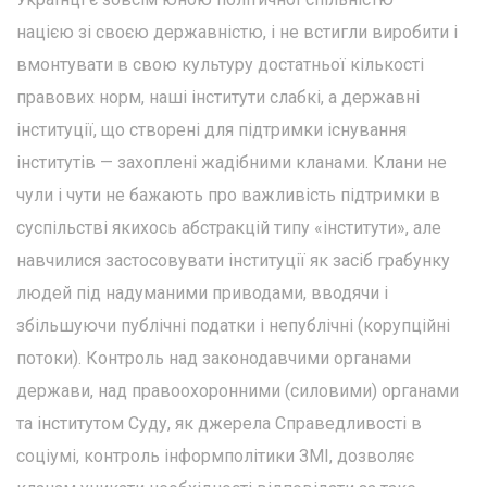
нацією зі своєю державністю, і не встигли виробити і
вмонтувати в свою культуру достатньої кількості
правових норм, наші інститути слабкі, а державні
інституції, що створені для підтримки існування
інститутів — захоплені жадібними кланами. Клани не
чули і чути не бажають про важливість підтримки в
суспільстві якихось абстракцій типу «інститути», але
навчилися застосовувати інституції як засіб грабунку
людей під надуманими приводами, вводячи і
збільшуючи публічні податки і непублічні (корупційні
потоки). Контроль над законодавчими органами
держави, над правоохоронними (силовими) органами
та інститутом Суду, як джерела Справедливості в
соціумі, контроль інформполітики ЗМІ, дозволяє