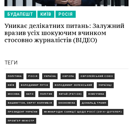
БУДАПЕШТ
КИЇВ
РОСІЯ
Уникає делікатних питань: Залужний
вразив усіх шокуючим вчинком
стосовно журналістів (ВІДЕО)
ТЕГИ
ПОЛІТИКА
РОСІЯ
УКРАЇНА
ЄВРОПА
ЄВРОПЕЙСЬКИЙ СОЮЗ
КИЇВ
ВОЛОДИМИР ПУТІН
ВОЛОДИМИР ЗЕЛЕНСЬКИЙ
УКРАЇНЦІ
МОСКВА
НАТО
ПОЛІТИК
КИТАЙ (РЕГІОН)
НІМЕЧЧИНА
ВАШИНГТОН, ОКРУГ КОЛУМБІЯ
ЕКОНОМІКА
ДОНАЛЬД ТРАМП
ПРЕЗИДЕНТ УКРАЇНИ
МІЖНАРОДНІ САНКЦІЇ ЩОДО РОСІЇ (2014—ДОТЕПЕР)
ПРЕМ'ЄР-МІНІСТР