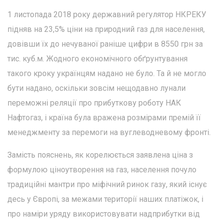
1 листопада 2018 року державний регулятор НКРЕКУ
підняв на 23,5% ціни на природний газ для населення,
довівши їх до нечуваної раніше цифри в 8550 грн за
тис. куб.м. Жодного економічного обґрунтування
такого кроку українцям надано не було. Та й не могло
бути надано, оскільки зовсім нещодавно лунали
переможні реляції про прибуткову роботу НАК
Нафтогаз, і країна була вражена розмірами премій її
менеджменту за перемоги на вуглеводневому фронті.
Замість пояснень, як корелюється заявлена ​​ціна з
формулою ціноутворення на газ, населення почуло
традиційні мантри про міфічний ринок газу, який існує
десь у Європі, за межами території наших платіжок, і
про наміри уряду використовувати надприбутки від