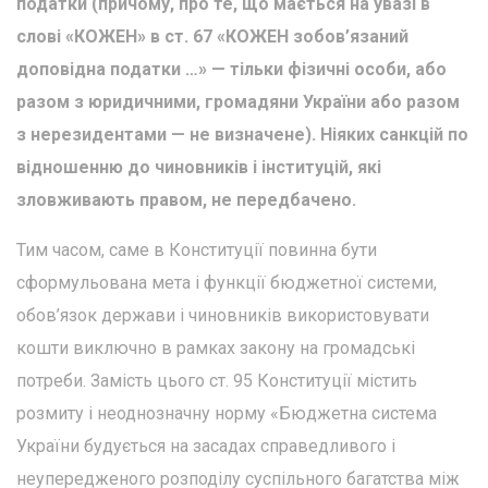
податки (причому, про те, що мається на увазі в
слові «КОЖЕН» в ст. 67 «КОЖЕН зобов’язаний
доповідна податки …» — тільки фізичні особи, або
разом з юридичними, громадяни України або разом
з нерезидентами — не визначене). Ніяких санкцій по
відношенню до чиновників і інституцій, які
зловживають правом, не передбачено.
Тим часом, саме в Конституції повинна бути
сформульована мета і функції бюджетної системи,
обов’язок держави і чиновників використовувати
кошти виключно в рамках закону на громадські
потреби. Замість цього ст. 95 Конституції містить
розмиту і неоднозначну норму «Бюджетна система
України будується на засадах справедливого i
неупередженого розподілу суспільного багатства між