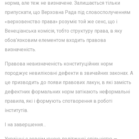
норма, але теж не визначене. Залишається тільки
припускати, що Верховна Рада під словосполученням
«верховенство права» розуміє той же сенс, що і
Венеціанська комісія, тобто структуру права, в яку
обов’язковим елементом входить правова
визначеність.
Правова невизначеність конституційних норм
породжує невиліковні дефекти в звичайних законах. А
це призводить до появи правових лакун, в які замість
дефектних формальних норм затікають неформальні
правила, які і формують спотворення в роботі
інститутів.
І на завершення…
Українці є зовсім юною політичної спільністю —