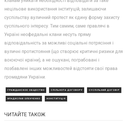
кланам уникати необхідності відповідати за таке
нецільове використання інституцій, залишаючи
суспільству вуличний протест як єдину форму захисту
суспільного інтересу. Тим самим, саме правлячі в
Україні неофедальні клани несуть пряму
відповідальність за можливі соціальні потрясіння і
вуличні протистояння (що створює критичні ризики для
воюючої країни), а не ошукані, пограбовані і
позбавлені інших можливостей відстояти свої права
громадяни України.
ГРАЖДАНСКОЕ ОБЩЕСТВО
СПІЛЬНОТА ДОГОВОРУ
СУСПІЛЬНИЙ ДОГОВІР
ВЛАДИСЛАВ ОЛЕНЧЕНКО
КОНСТИТУЦІЯ
ЧИТАЙТЕ ТАКОЖ