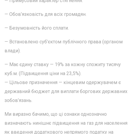
— Примусовий характер стягнення.
— Обов’язковість для всіх громадян.
— Безумовність його сплати.
— Встановлено суб’єктом публічного права (органом
влади).
— Має єдину ставку — 19% за кожну спожиту тисячу
куб.м. (Підвищення ціни на 23,5%).
— Цільове призначення — кінцевим одержувачем є
державний бюджет для виплати боргових державних
зобов’язань.
Ми виразно бачимо, що ці ознаки однозначно
визначають нинішнє підвищення на газ для населення
як введення додаткового непрямого податку на