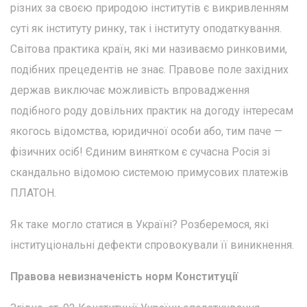
різних за своєю природою інститутів є викривленням
суті як інституту ринку, так і інституту оподаткування.
Світова практика країн, які ми називаємо ринковими,
подібних прецедентів не знає. Правове поле західних
держав виключає можливість впровадження
подібного роду довільних практик на догоду інтересам
якогось відомства, юридичної особи або, тим паче —
фізичних осіб! Єдиним винятком є ​​сучасна Росія зі
скандально відомою системою примусових платежів
ПЛАТОН.
Як таке могло статися в Україні? Розберемося, які
інституціональні дефекти спровокували її виникнення.
Правова невизначеність норм Конституції