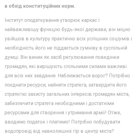
в обхід конституційних норм.
Інститут оподаткування утворює каркас і
найважливішу функцію будь-якої держави, він міцно
увійшов в культуру практично всіх успішних соціумів і
необхідність його не піддається сумніву в суспільній
думці. Він виник як засіб регулювання поведінки
громадян, які вирішують спільними силами важливі
для всіх них завдання. Наближається ворог? Потрібно
поєднати ресурси, найняти стратега, затвердити його
стратегію захисту загальних інтересів громадян міста,
забезпечити стратега необхідними і достатніми
ресурсами для створення і утримання армії! Отже,
вводимо податок і платимо! Потрібно побудувати
водопровід від навколишніх гір в центр міста?