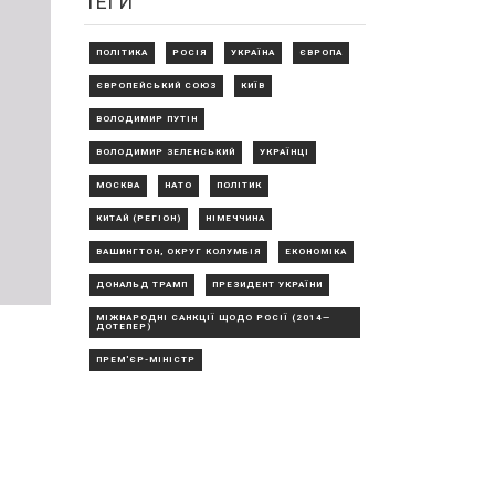
ТЕГИ
ПОЛІТИКА
РОСІЯ
УКРАЇНА
ЄВРОПА
ЄВРОПЕЙСЬКИЙ СОЮЗ
КИЇВ
ВОЛОДИМИР ПУТІН
ВОЛОДИМИР ЗЕЛЕНСЬКИЙ
УКРАЇНЦІ
МОСКВА
НАТО
ПОЛІТИК
КИТАЙ (РЕГІОН)
НІМЕЧЧИНА
ВАШИНГТОН, ОКРУГ КОЛУМБІЯ
ЕКОНОМІКА
ДОНАЛЬД ТРАМП
ПРЕЗИДЕНТ УКРАЇНИ
МІЖНАРОДНІ САНКЦІЇ ЩОДО РОСІЇ (2014—
ДОТЕПЕР)
ПРЕМ'ЄР-МІНІСТР