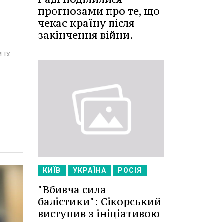
прогнозами про те, що
чекає країну після
закінчення війни.
 їх
КИЇВ
УКРАЇНА
РОСІЯ
"Вбивча сила
балістики": Сікорський
виступив з ініціативою