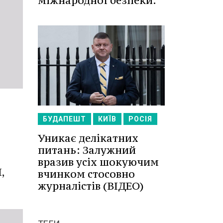
міжнародної безпеки.
БУДАПЕШТ
КИЇВ
РОСІЯ
Уникає делікатних
питань: Залужний
вразив усіх шокуючим
,
вчинком стосовно
журналістів (ВІДЕО)