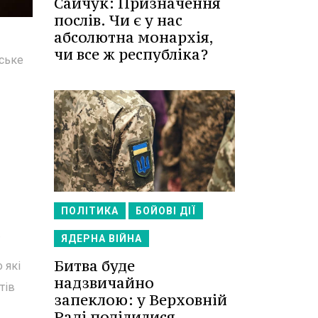
Сайчук: Призначення
послів. Чи є у нас
абсолютна монархія,
чи все ж республіка?
дське
ПОЛІТИКА
БОЙОВІ ДІЇ
.
ЯДЕРНА ВІЙНА
Битва буде
 які
надзвичайно
тів
запеклою: у Верховній
Раді поділилися