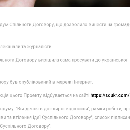
ндум Спільноти Договору, що дозволило винести на грома
.
леканали та журналісти.
ільнота Договору вирішила сама просувати до української
вору був опублікований в мережі Інтернет.
ція цього Проекту відбувається на сайті
https://sdukr.com/
думу, "Введення в договірні відносини", рамки роботи, про
и та втілення ідеї Суспільного Договору", список підписан
Суспільного Договору".