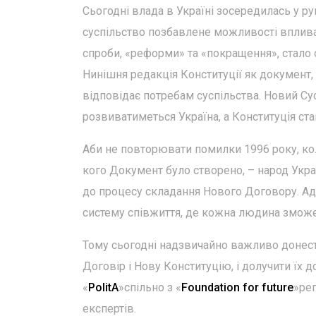
Сьогодні влада в Україні зосередилась у рук
суспільство позбавлене можливості вплива
спроби, «реформи» та «покращення», стало
Нинішня редакція Конституції як документ,
відповідає потребам суспільства. Новий Су
розвиватиметься Україна, а Конституція ст
Аби не повторювати помилки 1996 року, кол
кого Документ було створено, – народ Укр
до процесу складання Нового Договору. Ад
систему співжиття, де кожна людина зможе
Тому сьогодні надзвичайно важливо донест
Договір і Нову Конституцію, і долучити їх 
«
PolitA
»спільно з «
Foundation for future
»рег
експертів.