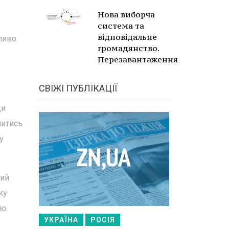
Нова виборча
система та
відповідальне
ливо.
громадянство.
Перезавантаження
СВІЖІ ПУБЛІКАЦІЇ
ди
читись
у
ний
ку
тю
УКРАЇНА
РОСІЯ