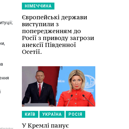
НІМЕЧЧИНА
Європейські держави
туції;
виступили з
попередженням до
Росії з приводу загрози
ни,
анексії Південної
Осетії.
на
ення
ї
КИЇВ
УКРАЇНА
РОСІЯ
У Кремлі панує
аткову