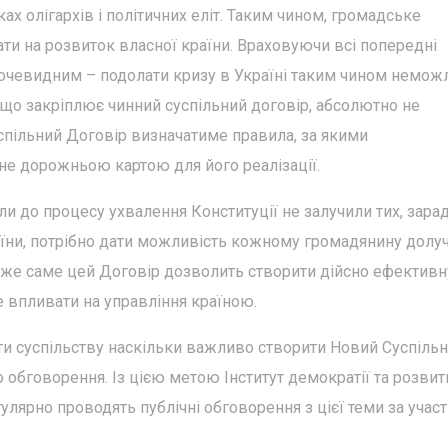
ах олігархів і політичних еліт. Таким чином, громадське
ти на розвиток власної країни. Враховуючи всі попередні
 очевидним – подолати кризу в Україні таким чином немож
 що закріплює чинний суспільний договір, абсолютно не
спільний Договір визначатиме правила, за якими
ане дорожньою картою для його реалізації.
и до процесу ухвалення Конституції не залучили тих, зара
аїни, потрібно дати можливість кожному громадянину долу
же саме цей Договір дозволить створити дійсно ефективн
 впливати на управління країною.
и суспільству наскільки важливо створити Новий Суспіль
до обговорення. Із цією метою Інститут демократії та розвит
улярно проводять публічні обговорення з цієї теми за учас