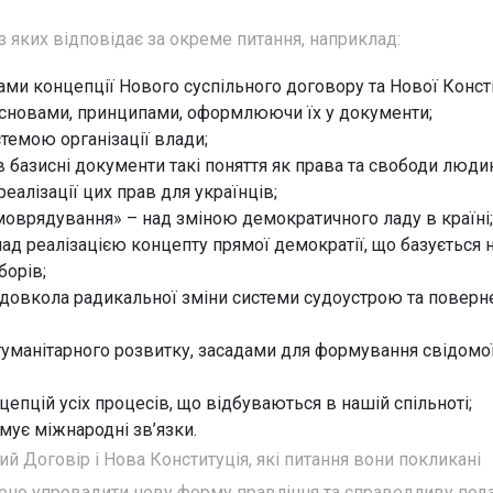
з яких відповідає за окреме питання, наприклад:
и концепції Нового суспільного договору та Нової Консти
основами, принципами, оформлюючи їх у документи;
стемою організації влади;
 базисні документи такі поняття як права та свободи люди
алізації цих прав для українців;
амоврядування» – над зміною демократичного ладу в країні;
ад реалізацією концепту прямої демократії, що базується 
борів;
 довкола радикальної зміни системи судоустрою та поверн
 гуманітарного розвитку, засадами для формування свідомо
епцій усіх процесів, що відбуваються в нашій спільноті;
мує міжнародні зв’язки.
ий Договір і Нова Конституція, які питання вони покликані
но упровадити нову форму правління та справедливу под