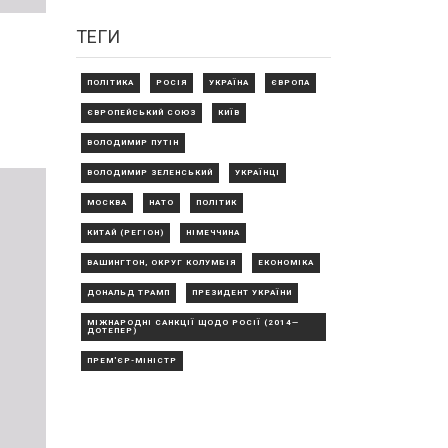
ТЕГИ
ПОЛІТИКА
РОСІЯ
УКРАЇНА
ЄВРОПА
ЄВРОПЕЙСЬКИЙ СОЮЗ
КИЇВ
ВОЛОДИМИР ПУТІН
ВОЛОДИМИР ЗЕЛЕНСЬКИЙ
УКРАЇНЦІ
МОСКВА
НАТО
ПОЛІТИК
КИТАЙ (РЕГІОН)
НІМЕЧЧИНА
ВАШИНГТОН, ОКРУГ КОЛУМБІЯ
ЕКОНОМІКА
ДОНАЛЬД ТРАМП
ПРЕЗИДЕНТ УКРАЇНИ
МІЖНАРОДНІ САНКЦІЇ ЩОДО РОСІЇ (2014—
ДОТЕПЕР)
ПРЕМ'ЄР-МІНІСТР