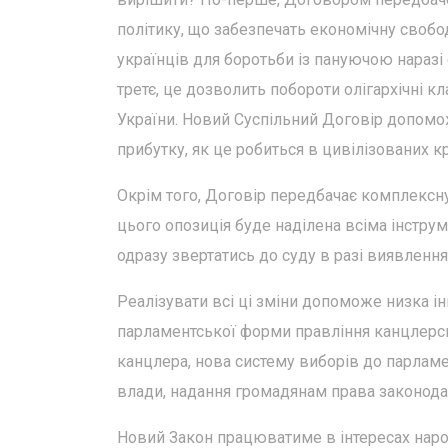
політику, що забезпечать економічну свобод
українців для боротьби із пануючою наразі
третє, це дозволить побороти олігархічні к
України. Новий Суспільний Договір допомо
прибутку, як це робиться в цивілізованих кр
Окрім того, Договір передбачає комплексну
цього опозиція буде наділена всіма інстр
одразу звертатись до суду в разі виявленн
Реалізувати всі ці зміни допоможе низка і
парламентської форми правління канцлерсь
канцлера, нова систему виборів до парламе
влади, надання громадянам права законодавч
Новий Закон працюватиме в інтересах народ