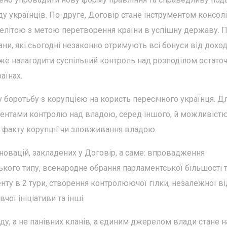
у українців. По-друге, Договір стане інструментом консолі
 елітою з метою перетворення країни в успішну державу. П
лани, які сьогодні незаконно отримують всі бонуси від доход
же налагодити суспільний контроль над розподілом остато
аїнах.
 боротьбу з корупцією на користь пересічного українця. Д
ументами контролю над владою, серед іншого, й можливіст
я факту корупції чи зловживання владою.
нновацій, закладених у Договір, а саме: впровадження
кого типу, всенародне обрання парламентської більшості 
нту в 2 тури, створення контролюючої гілки, незалежної ві
ої ініціативи та інші.
у, а не панівних кланів, а єдиним джерелом влади стане н