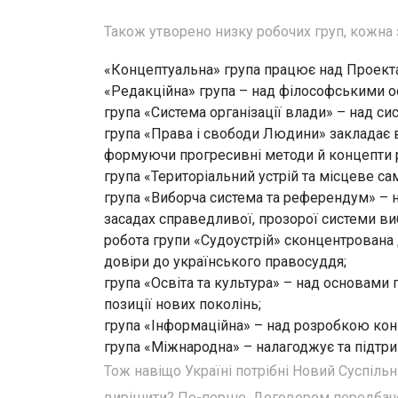
Також утворено низку робочих груп, кожна 
«Концептуальна» група працює над Проектам
«Редакційна» група – над філософськими 
група «Система організації влади» – над си
група «Права і свободи Людини» закладає в
формуючи прогресивні методи й концепти ре
група «Територіальний устрій та місцеве с
група «Виборча система та референдум» – н
засадах справедливої, прозорої системи ви
робота групи «Судоустрій» сконцентрована
довіри до українського правосуддя;
група «Освіта та культура» – над основами
позиції нових поколінь;
група «Інформаційна» – над розробкою конц
група «Міжнародна» – налагоджує та підтри
Тож навіщо Україні потрібні Новий Суспільн
вирішити? По-перше, Договором передбаче