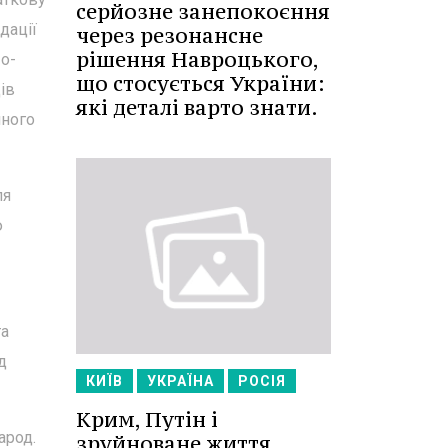
серйозне занепокоєння
дації
через резонансне
рішення Навроцького,
о-
що стосується України:
ів
які деталі варто знати.
чного
ля
ю
та
д
КИЇВ
УКРАЇНА
РОСІЯ
Крим, Путін і
арод.
зруйноване життя