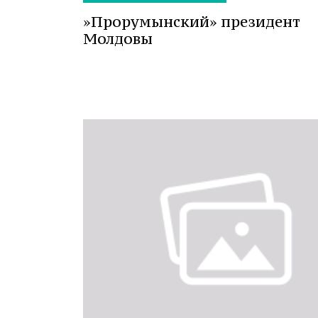
»Прорумынский» президент
Молдовы