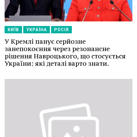
КИЇВ
УКРАЇНА
РОСІЯ
У Кремлі панує серйозне
занепокоєння через резонансне
рішення Навроцького, що стосується
України: які деталі варто знати.