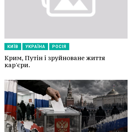
КИЇВ
УКРАЇНА
РОСІЯ
Крим, Путін і зруйноване життя
кар'єри.