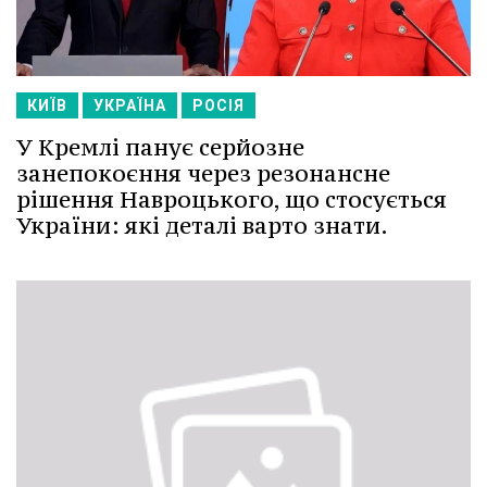
КИЇВ
УКРАЇНА
РОСІЯ
У Кремлі панує серйозне
занепокоєння через резонансне
рішення Навроцького, що стосується
України: які деталі варто знати.