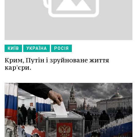
КИЇВ
УКРАЇНА
РОСІЯ
Крим, Путін і зруйноване життя
кар'єри.