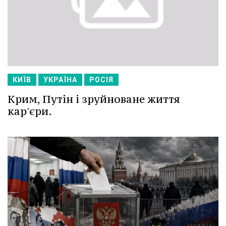
КИЇВ
УКРАЇНА
РОСІЯ
Крим, Путін і зруйноване життя
кар'єри.