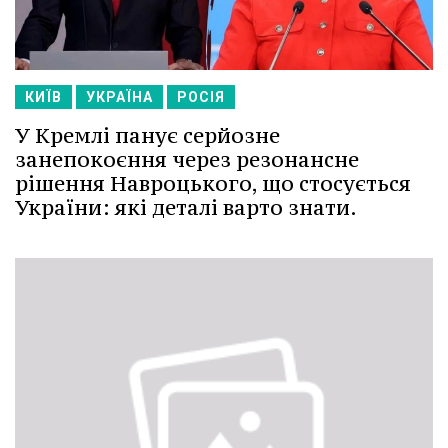
КИЇВ
УКРАЇНА
РОСІЯ
У Кремлі панує серйозне
занепокоєння через резонансне
рішення Навроцького, що стосується
України: які деталі варто знати.