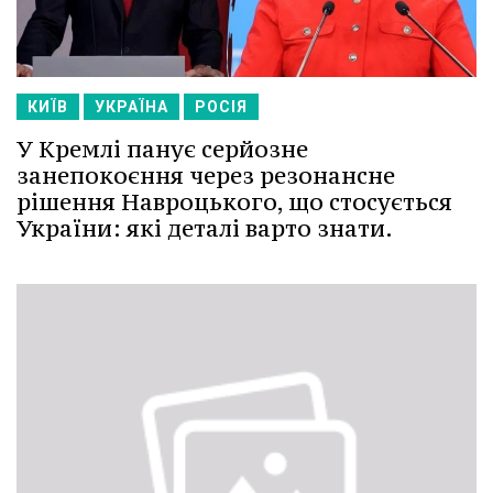
КИЇВ
УКРАЇНА
РОСІЯ
У Кремлі панує серйозне
занепокоєння через резонансне
рішення Навроцького, що стосується
України: які деталі варто знати.