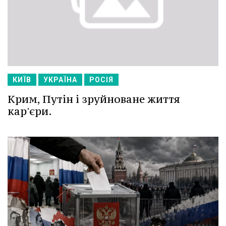
КИЇВ
УКРАЇНА
РОСІЯ
Крим, Путін і зруйноване життя
кар'єри.