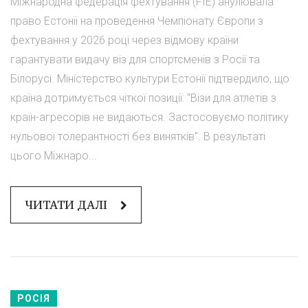
Міжнародна федерація фехтування (FIE) анулювала
право Естонії на проведення Чемпіонату Європи з
фехтування у 2026 році через відмову країни
гарантувати видачу віз для спортсменів з Росії та
Білорусі. Міністерство культури Естонії підтвердило, що
країна дотримується чіткої позиції: "Візи для атлетів з
країн-агресорів не видаються. Застосовуємо політику
нульової толерантності без винятків". В результаті
цього Міжнаро...
ЧИТАТИ ДАЛІ
РОСІЯ