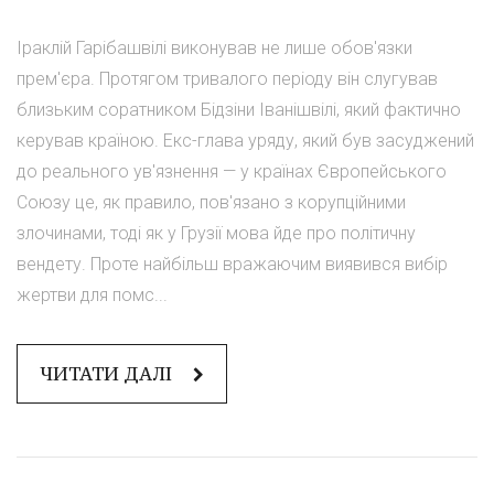
Іраклій Гарібашвілі виконував не лише обов'язки
прем'єра. Протягом тривалого періоду він слугував
близьким соратником Бідзіни Іванішвілі, який фактично
керував країною. Екс-глава уряду, який був засуджений
до реального ув'язнення — у країнах Європейського
Союзу це, як правило, пов'язано з корупційними
злочинами, тоді як у Грузії мова йде про політичну
вендету. Проте найбільш вражаючим виявився вибір
жертви для помс...
ЧИТАТИ ДАЛІ