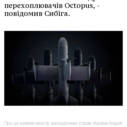
перехоплювачів Octopus, -
повідомив Сибіга.
Про це заявив міністр закордонних справ України Андрій