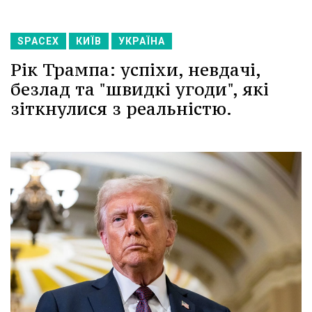
SPACEX
КИЇВ
УКРАЇНА
Рік Трампа: успіхи, невдачі,
безлад та "швидкі угоди", які
зіткнулися з реальністю.