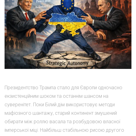
Президентство Трампа стало для Європи одночасно
екзистенційним шоком та останнім шансом на
суверенітет. Поки Білий дім використовує методи
мафіозного шантажу, старий континент змушений
обирати між роллю васала та розбудовою власної
імперської міці. Найбільш стабільною рисою другого