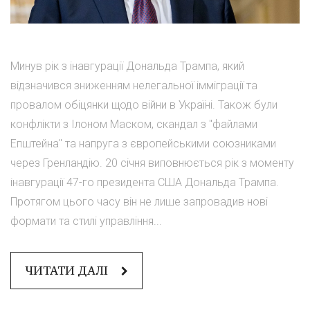
Минув рік з інавгурації Дональда Трампа, який
відзначився зниженням нелегальної імміграції та
провалом обіцянки щодо війни в Україні. Також були
конфлікти з Ілоном Маском, скандал з "файлами
Епштейна" та напруга з європейськими союзниками
через Гренландію. 20 січня виповнюється рік з моменту
інавгурації 47-го президента США Дональда Трампа.
Протягом цього часу він не лише запровадив нові
формати та стилі управління...
ЧИТАТИ ДАЛІ