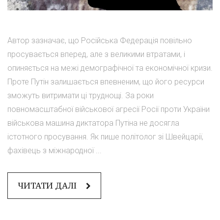
Автор зазначає, що Російська Федерація повільно
просувається вперед, але з великими втратами, і
опиняється на межі демографічної та економічної кризи.
Проте Путін залишається впевненим, що його ресурси
зможуть витримати ці труднощі. За роки
повномасштабної військової агресії Росії проти України
військова машина диктатора Путіна не досягла
істотного просування. Як пише політолог зі Швейцарії,
фахівець з міжнародної ...
ЧИТАТИ ДАЛІ