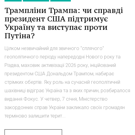
Трампліни Трампа: чи справді
президент США підтримує
Україну та виступає проти
Путіна?
Цілком незвичайний для звичного "сплячого"
геополітичного періоду напередодні Нового року та
Різдва, маховик активізації 2026 року, ініційований
президентом США Дональдом Трампом, набирає
стрімких обертів. Яку роль на сучасній геополітичній
шахівниці відіграє Україна та з яких причин, розбиралося
видання Фокус. У четвер, 7 січня, Міністерство
закордонних справ України закликало своїх громадян
терміново залишити терит...