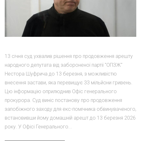
13 січня суд ухвалив рішення про продовження арешту
народного депутата від забороненої партії "ОПЗЖ"
Нестора Шуфрича до 13 березня, з можливістю
внесення застави, яка перевищує 33 мільйони гривень.
Цю інформацію оприлюднив Офіс генерального
прокурора. Суд виніс постанову про продовження
запобіжного заходу для екс-помічника обвинуваченого,
встановивши йому домашній арешт до 13 березня 2026
року. У Офісі Генерального...