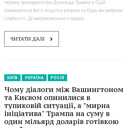
терміну президентства Дональда Трампа в США
залишається його жорстка реакція на будь-які виявлені
слабкості. Дії американського лідера ...
ЧИТАТИ ДАЛІ
КИЇВ
УКРАЇНА
РОСІЯ
Чому діалоги між Вашингтоном
та Києвом опинилися в
тупиковій ситуації, а "мирна
ініціатива" Трампа на суму в
один мільярд доларів готівкою