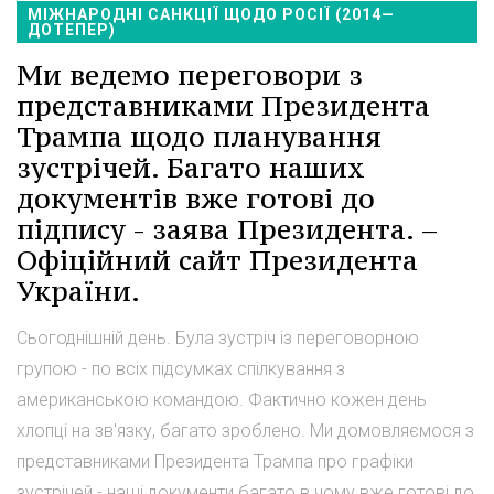
МІЖНАРОДНІ САНКЦІЇ ЩОДО РОСІЇ (2014—
ДОТЕПЕР)
Ми ведемо переговори з
представниками Президента
Трампа щодо планування
зустрічей. Багато наших
документів вже готові до
підпису - заява Президента. –
Офіційний сайт Президента
України.
Сьогоднішній день. Була зустріч із переговорною
групою - по всіх підсумках спілкування з
американською командою. Фактично кожен день
хлопці на зв'язку, багато зроблено. Ми домовляємося з
представниками Президента Трампа про графіки
зустрічей - наші документи багато в чому вже готові до