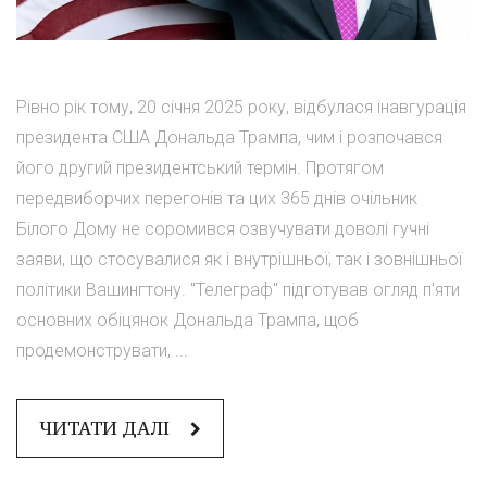
Рівно рік тому, 20 січня 2025 року, відбулася інавгурація
президента США Дональда Трампа, чим і розпочався
його другий президентський термін. Протягом
передвиборчих перегонів та цих 365 днів очільник
Білого Дому не соромився озвучувати доволі гучні
заяви, що стосувалися як і внутрішньої, так і зовнішньої
політики Вашингтону. "Телеграф" підготував огляд п'яти
основних обіцянок Дональда Трампа, щоб
продемонструвати, ...
ЧИТАТИ ДАЛІ