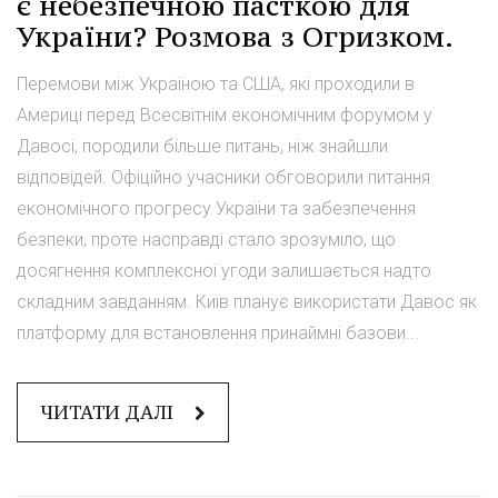
є небезпечною пасткою для
України? Розмова з Огризком.
Перемови між Україною та США, які проходили в
Америці перед Всесвітнім економічним форумом у
Давосі, породили більше питань, ніж знайшли
відповідей. Офіційно учасники обговорили питання
економічного прогресу України та забезпечення
безпеки, проте насправді стало зрозуміло, що
досягнення комплексної угоди залишається надто
складним завданням. Київ планує використати Давос як
платформу для встановлення принаймні базови...
ЧИТАТИ ДАЛІ