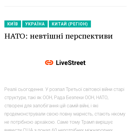
КИЇВ
УКРАЇНА
КИТАЙ (РЕГІОН)
НАТО: невтішні перспективи
Реалії сьогодення. У розпал Третьої світової війни старі
структури, такі як ООН, Рада Безпеки ООН, НАТО,
створені для запобігання цій самій війні, і які
продемонстрували свою повну марність, стають нікому
не потрібною архаїкою. Саме тому Трамп вирішує
вивести США з понад 60 непотрібних міжнародних