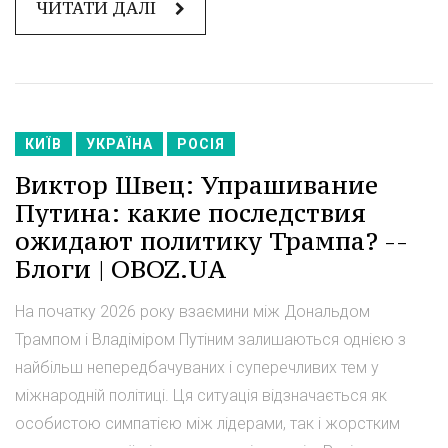
ЧИТАТИ ДАЛІ
КИЇВ
УКРАЇНА
РОСІЯ
Виктор Швец: Упрашивание
Путина: какие последствия
ожидают политику Трампа? --
Блоги | OBOZ.UA
На початку 2026 року взаємини між Дональдом
Трампом і Владіміром Путіним залишаються однією з
найбільш непередбачуваних і суперечливих тем у
міжнародній політиці. Ця ситуація відзначається як
особистою симпатією між лідерами, так і жорстким