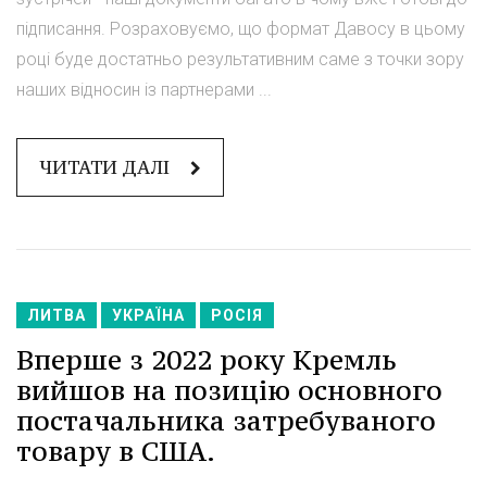
підписання. Розраховуємо, що формат Давосу в цьому
році буде достатньо результативним саме з точки зору
наших відносин із партнерами ...
ЧИТАТИ ДАЛІ
ЛИТВА
УКРАЇНА
РОСІЯ
Вперше з 2022 року Кремль
вийшов на позицію основного
постачальника затребуваного
товару в США.