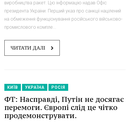
виробництва ракет. Цю інформацію надав Офіс
президента України. Перший указ про санкції націлений
на обмеження функціонування російського військово-
промислового компле...
ЧИТАТИ ДАЛІ
КИЇВ
УКРАЇНА
РОСІЯ
ФТ: Насправді, Путін не досягає
перемоги. Європі слід це чітко
продемонструвати.