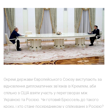
Окремі держави Європейського Союзу виступають за
відновлення дипломатичних зв'язків із Кремлем, аби
спільно з США взяти участь у переговорах між
Україною та Росією. Чи готовий Брюссель до такого
кроку, і хто стане посередником у спілкуванні з Росією?