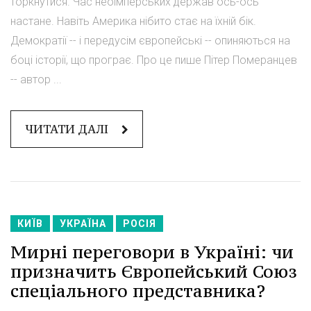
торкнутися. Час неоімперських держав ось-ось
настане. Навіть Америка нібито стає на їхній бік.
Демократії -- і передусім європейські -- опиняються на
боці історії, що програє. Про це пише Пітер Померанцев
-- автор ...
ЧИТАТИ ДАЛІ
КИЇВ
УКРАЇНА
РОСІЯ
Мирні переговори в Україні: чи
призначить Європейський Союз
спеціального представника?