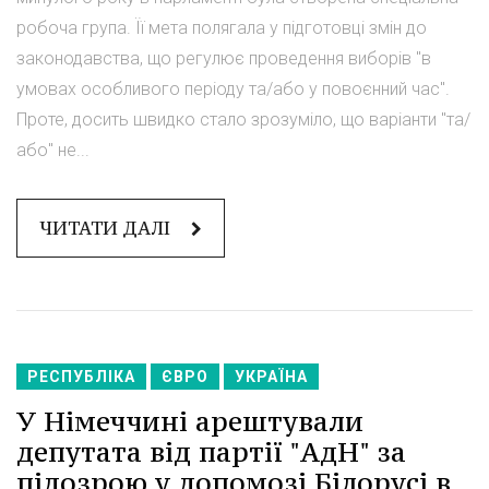
робоча група. Її мета полягала у підготовці змін до
законодавства, що регулює проведення виборів "в
умовах особливого періоду та/або у повоєнний час".
Проте, досить швидко стало зрозуміло, що варіанти "та/
або" не...
ЧИТАТИ ДАЛІ
РЕСПУБЛІКА
ЄВРО
УКРАЇНА
У Німеччині арештували
депутата від партії "АдН" за
підозрою у допомозі Білорусі в