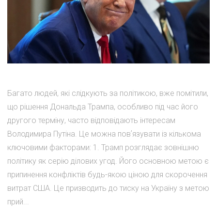
Багато людей, які слідкують за політикою, вже помітили,
що рішення Дональда Трампа, особливо під час його
другого терміну, часто відповідають інтересам
Володимира Путіна. Це можна повʼязувати із кількома
ключовими факторами: 1. Трамп розглядає зовнішню
політику як серію ділових угод. Його основною метою є
припинення конфліктів будь-якою ціною для скорочення
витрат США. Це призводить до тиску на Україну з метою
прий...