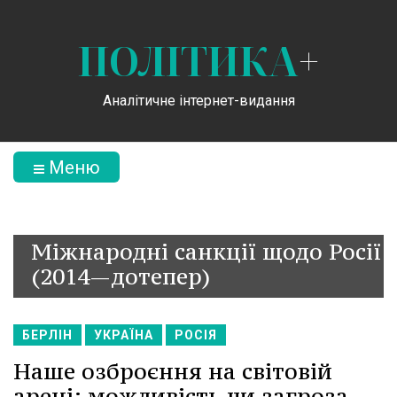
ПОЛІТИКА
+
Аналітичне інтернет-видання
Меню
Міжнародні санкції щодо Росії
(2014—дотепер)
БЕРЛІН
УКРАЇНА
РОСІЯ
Наше озброєння на світовій
арені: можливість чи загроза