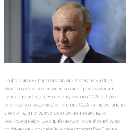
На фоні мирних переговорів між делегаціями США,
України і росії про припинення війни, Трамп наносить
путіну важкий удар. На початку лютого 2026 р. було
оголошено про домовленість між США та Індією, згідно
з якою Індія погоджується припинити закупівлю
російської нафти Це сприймається як серйозний удар
по фінансовій основі військової стратегії Росії, адже