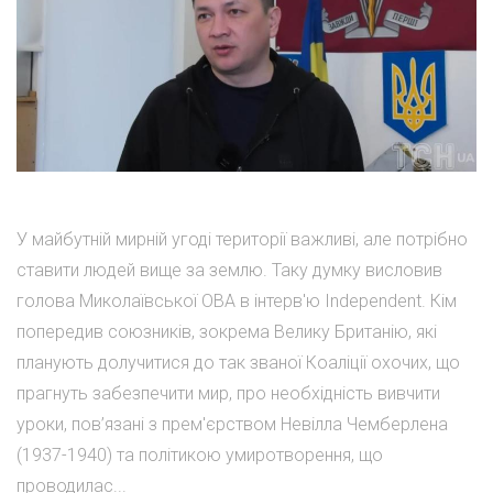
У майбутній мирній угоді території важливі, але потрібно
ставити людей вище за землю. Таку думку висловив
голова Миколаївської ОВА в інтерв'ю Іndependent. Кім
попередив союзників, зокрема Велику Британію, які
планують долучитися до так званої Коаліції охочих, що
прагнуть забезпечити мир, про необхідність вивчити
уроки, пов’язані з прем'єрством Невілла Чемберлена
(1937-1940) та політикою умиротворення, що
проводилас...