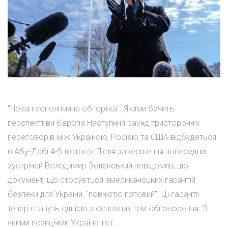
"Нова геополітична обгортка". Якими бачить
перспективи Європа Наступний раунд тристоронніх
переговорів між Україною, Росією та США відбудеться
в Абу-Дабі 4-5 лютого. Після завершення попередніх
зустрічей Володимир Зеленський повідомив, що
документ, що стосується американських гарантій
безпеки для України, "повністю готовий". Ці гарантії
тепер стануть однією з основних тем обговорення. З
якими позиціями Україна та ї...