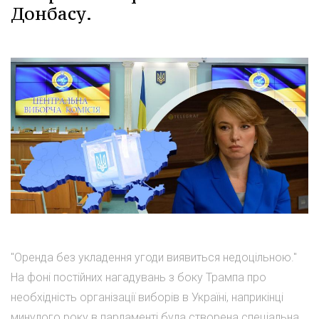
Донбасу.
"Оренда без укладення угоди виявиться недоцільною."
На фоні постійних нагадувань з боку Трампа про
необхідність організації виборів в Україні, наприкінці
минулого року в парламенті була створена спеціальна