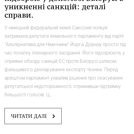
уникненні санкцій: деталі
справи.
У німецькій федеральній землі Саксонія поліція
затримала депутата земельного парламенту від партії
"Альтернатива для Німеччини" Йорга Дорнау просто під
час початку пленарного засідання. Його підозрюють у
сприянні обходу санкцій ЄС проти Білорусі шляхом
фальшивого декларування експорту техніки. Перед
арештом парламент ухвалив рішення про скасування
депутатської недоторканності, отримавши підтримку
більшості голосів. Ц...
ЧИТАТИ ДАЛІ