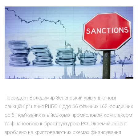
Президент Володимир Зеленський увів у дію нові
санкційні рішення РНБО щодо 66 фізичних і 62 юридичних
осіб, пов'язаних із військово-промисловим комплексом
та фінансовою інфраструктурою РФ. Окремий акцент
зроблено на криптовалютних схемах фінансування