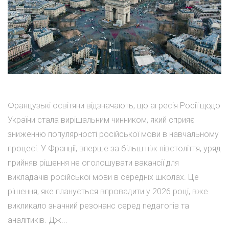
Французькі освітяни відзначають, що агресія Росії щодо
України стала вирішальним чинником, який сприяє
зниженню популярності російської мови в навчальному
процесі. У Франції, вперше за більш ніж півстоліття, уряд
прийняв рішення не оголошувати вакансії для
викладачів російської мови в середніх школах. Це
рішення, яке планується впровадити у 2026 році, вже
викликало значний резонанс серед педагогів та
аналітиків. Дж...