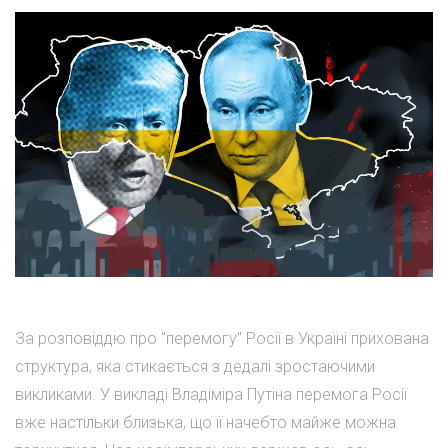
За розповіддю про "перемогу" Росії в Україні прихована
структура, яка стикається з дедалі зростаючими
викликами. У викладі Владіміра Путіна перемога Росії
вже настільки близька, що її начебто майже можна