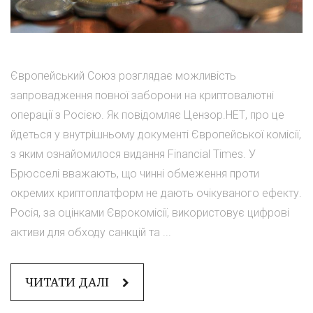
Європейський Союз розглядає можливість
запровадження повної заборони на криптовалютні
операції з Росією. Як повідомляє Цензор.НЕТ, про це
йдеться у внутрішньому документі Європейської комісії,
з яким ознайомилося видання Financial Times. У
Брюсселі вважають, що чинні обмеження проти
окремих криптоплатформ не дають очікуваного ефекту.
Росія, за оцінками Єврокомісії, використовує цифрові
активи для обходу санкцій та ...
ЧИТАТИ ДАЛІ