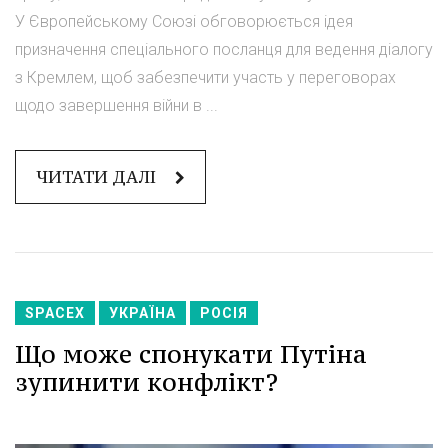
У Європейському Союзі обговорюється ідея
призначення спеціального посланця для ведення діалогу
з Кремлем, щоб забезпечити участь у переговорах
щодо завершення війни в ...
ЧИТАТИ ДАЛІ
SPACEX
УКРАЇНА
РОСІЯ
Що може спонукати Путіна
зупинити конфлікт?