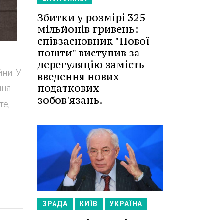
Збитки у розмірі 325
мільйонів гривень:
співзасновник "Нової
пошти" виступив за
дерегуляцію замість
ни. У
введення нових
податкових
ння
зобов'язань.
те,
ЗРАДА
КИЇВ
УКРАЇНА