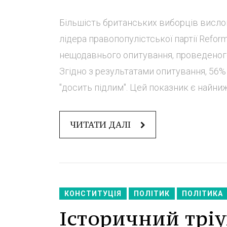
Більшість британських виборців висл
лідера правопопулістської партії Ref
нещодавнього опитування, проведеного
Згідно з результатами опитування, 56%
"досить підлим". Цей показник є найниж
ЧИТАТИ ДАЛІ
КОНСТИТУЦІЯ
ПОЛІТИК
ПОЛІТИКА
Історичний тріу