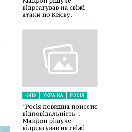
Макрон рішуче
відреагував на свіжі
атаки по Києву.
КИЇВ
УКРАЇНА
РОСІЯ
"Росія повинна понести
відповідальність":
Макрон рішуче
відреагував на свіжі