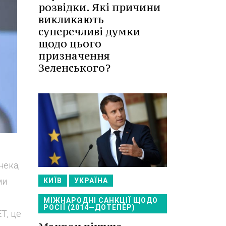
розвідки. Які причини
викликають
суперечливі думки
щодо цього
призначення
Зеленського?
нека,
ми
КИЇВ
УКРАЇНА
МІЖНАРОДНІ САНКЦІЇ ЩОДО
РОСІЇ (2014—ДОТЕПЕР)
Т, це