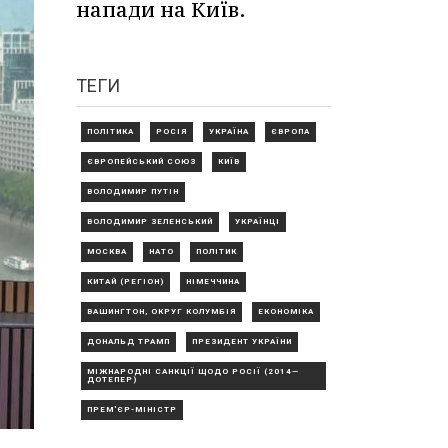
напади на Київ.
ТЕГИ
ПОЛІТИКА
РОСІЯ
УКРАЇНА
ЄВРОПА
ЄВРОПЕЙСЬКИЙ СОЮЗ
КИЇВ
ВОЛОДИМИР ПУТІН
ВОЛОДИМИР ЗЕЛЕНСЬКИЙ
УКРАЇНЦІ
МОСКВА
НАТО
ПОЛІТИК
КИТАЙ (РЕГІОН)
НІМЕЧЧИНА
ВАШИНГТОН, ОКРУГ КОЛУМБІЯ
ЕКОНОМІКА
ДОНАЛЬД ТРАМП
ПРЕЗИДЕНТ УКРАЇНИ
МІЖНАРОДНІ САНКЦІЇ ЩОДО РОСІЇ (2014—
ДОТЕПЕР)
ПРЕМ'ЄР-МІНІСТР