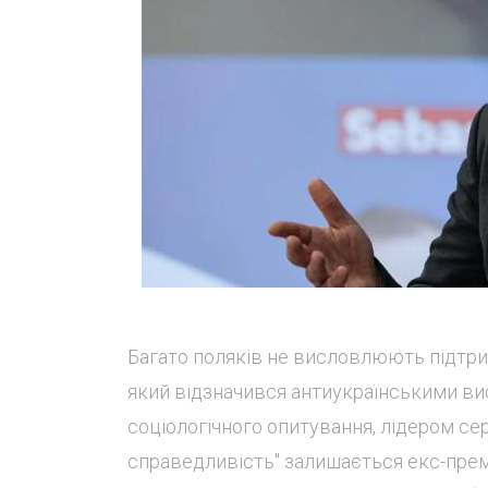
Багато поляків не висловлюють підтри
який відзначився антиукраїнськими ви
соціологічного опитування, лідером сер
справедливість" залишається екс-пре