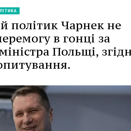
ЛІТИКА
й політик Чарнек не
еремогу в гонці за
міністра Польщі, згід
опитування.