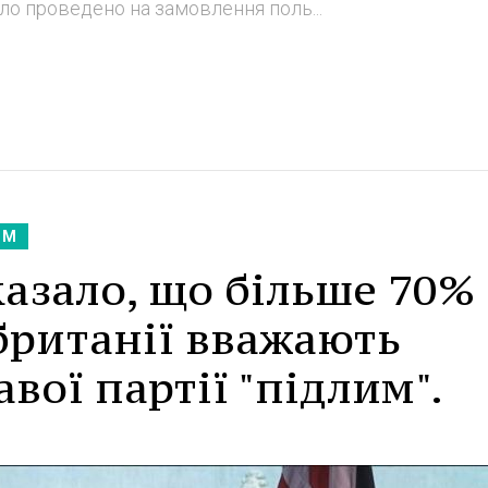
ло проведено на замовлення поль...
ЗМ
азало, що більше 70%
британії вважають
вої партії "підлим".