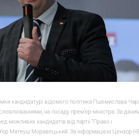
мки кандидатурі відомого політика Пшемислава Чар
словлюваннями, на посаду прем'єр-міністра. За дани
ед можливих кандидатів від партії "Право і
м'єр Матеуш Моравецький. За інформацією Цензор.НЕ