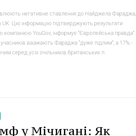
овлюють негативне ставлення до Найджела Фараджа,
orm UK. Цю інформацію підтверджують результати
 компанією YouGov, інформує "Європейська правда".
 учасників вважають Фараджа "дуже підлим", а 17% -
чим серед усіх очільників британських п...
мф у Мічигані: Як