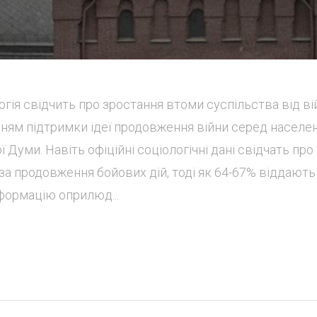
ія свідчить про зростання втоми суспільства від вій
ням підтримки ідеї продовження війни серед населе
Думи. Навіть офіційні соціологічні дані свідчать про 
а продовження бойових дій, тоді як 64-67% віддають
формацію оприлюд...