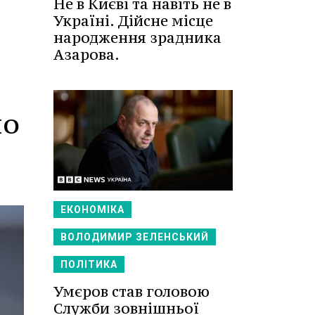
Не в Києві та навіть не в
Україні. Дійсне місце
народження зрадника
Азарова.
но
ЕКОНОМІКА
ВОЛОДИМИР ЗЕЛЕНСЬКИЙ
ПОЛІТИКА
Умєров став головою
Служби зовнішньої