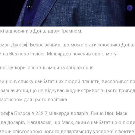
кі відносини з Дональдом Трампом.
mazon Джефф Безос заявив, що може стати союзника Дона
 на Business Insider. Мільярдер пояснив свою мету.
вої купюри: основні зміни та зображення.
озицію в списку найбагатших людей планети, висловився п
зазначивши, що не відчуває жодних тривог з цього привод
партнером для цього політика.
жеффа Безоса в 232,7 мільярда доларів. Лише Ілон Маск
ярда доларів. Нагадаємо, що Маск, який є найбагатшою люд
ставши співголовою нового департаменту урядової ефектив