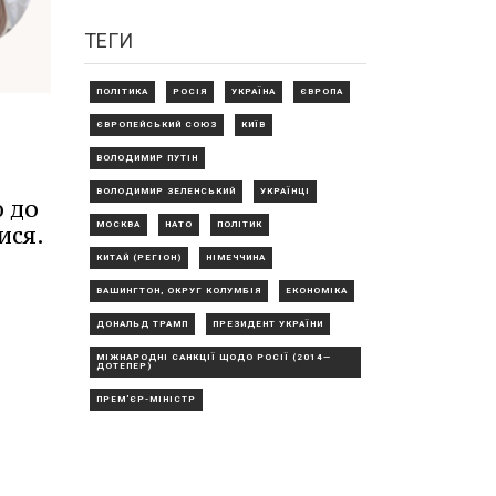
ТЕГИ
ПОЛІТИКА
РОСІЯ
УКРАЇНА
ЄВРОПА
ЄВРОПЕЙСЬКИЙ СОЮЗ
КИЇВ
ВОЛОДИМИР ПУТІН
ВОЛОДИМИР ЗЕЛЕНСЬКИЙ
УКРАЇНЦІ
ю до
МОСКВА
НАТО
ПОЛІТИК
ися.
КИТАЙ (РЕГІОН)
НІМЕЧЧИНА
ВАШИНГТОН, ОКРУГ КОЛУМБІЯ
ЕКОНОМІКА
ДОНАЛЬД ТРАМП
ПРЕЗИДЕНТ УКРАЇНИ
МІЖНАРОДНІ САНКЦІЇ ЩОДО РОСІЇ (2014—
ДОТЕПЕР)
ПРЕМ'ЄР-МІНІСТР