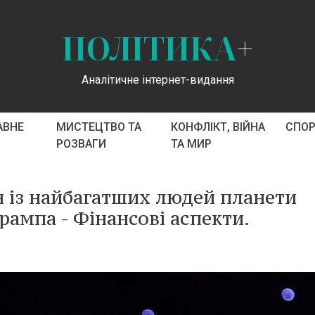
ПОЛІТИКА
+
Аналітичне інтернет-видання
АВНЕ
МИСТЕЦТВО ТА
КОНФЛІКТ, ВІЙНА
СПО
РОЗВАГИ
ТА МИР
 із найбагатших людей планети
рампа - Фінансові аспекти.