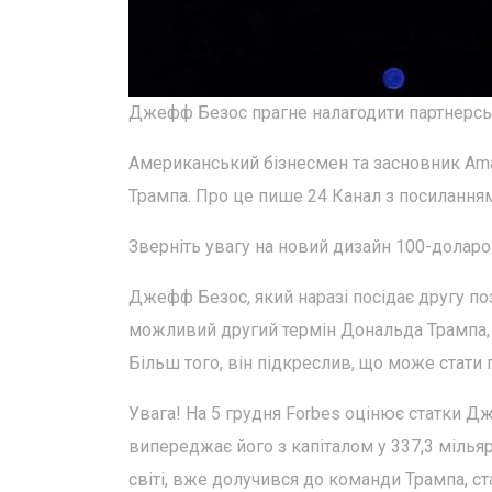
Джефф Безос прагне налагодити партнерсь
Американський бізнесмен та засновник A
Трампа. Про це пише 24 Канал з посиланням
Зверніть увагу на новий дизайн 100-доларо
Джефф Безос, який наразі посідає другу п
можливий другий термін Дональда Трампа, 
Більш того, він підкреслив, що може стати 
Увага! На 5 грудня Forbes оцінює статки Д
випереджає його з капіталом у 337,3 міль
світі, вже долучився до команди Трампа, 