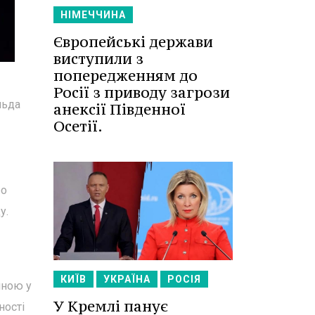
НІМЕЧЧИНА
Європейські держави
виступили з
попередженням до
Росії з приводу загрози
льда
анексії Південної
Осетії.
ро
у.
КИЇВ
УКРАЇНА
РОСІЯ
иною у
У Кремлі панує
ності