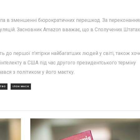
ампа в зменшенні бюрократичних перешкод. За переконанн
гуляцій. Засновник Amazon вважає, що в Сполучених Штатах
ь до першої п'ятірки найбагатших людей у світі, також хоч
 інтелекту в США під час другого президентського терміну
ався з політиком у його маєтку.
ТВО
ІЛОН МАСК