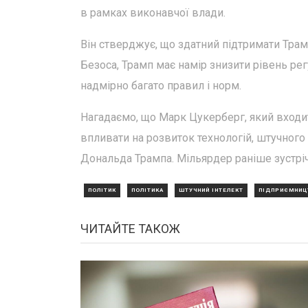
в рамках виконавчої влади.
Він стверджує, що здатний підтримати Тр
Безоса, Трамп має намір знизити рівень ре
надмірно багато правил і норм.
Нагадаємо, що Марк Цукерберг, який входит
впливати на розвиток технологій, штучного
Дональда Трампа. Мільярдер раніше зустріч
ПОЛІТИК
ПОЛІТИКА
ШТУЧНИЙ ІНТЕЛЕКТ
ПІДПРИЄМНИЦ
ЧИТАЙТЕ ТАКОЖ