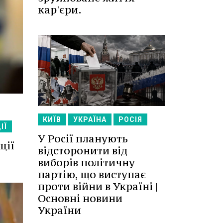
кар'єри.
КИЇВ
УКРАЇНА
РОСІЯ
ІЇ
У Росії планують
ції
відсторонити від
виборів політичну
партію, що виступає
проти війни в Україні |
Основні новини
України