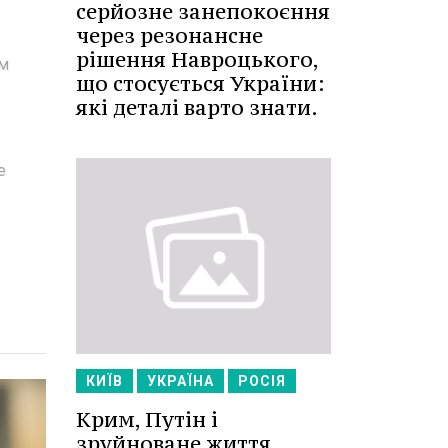
серйозне занепокоєння
через резонансне
рішення Навроцького,
ям
що стосується України:
які деталі варто знати.
е
КИЇВ
УКРАЇНА
РОСІЯ
Крим, Путін і
зруйноване життя