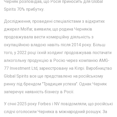
Черняк розповідав, що Росія приносить для Global
Spirits 70% прибутку.
Дослідження, проведені спеціалістами з відкритих
джерел Molfar, виявили, що родина Черняків
продовжувала вести комерційну діяльність з
окупаційною владою навіть після 2014 року. Більш
того, у 2022 році їхній холдинг продовжував постачати
алкогольну продукцію в Росію через компанію AMG-
77 Investment Ltd, зареєстровану на Кіпрі. Виробництво
Global Spirits все ще представлено на російському
ринку під брендом "Традиция успеха". Однак Черняк
заперечує наявність бізнесу в Росії.
У січні 2025 року Forbes і NV повідомляли, що російські
слідчі оголосили Черняка в міжнародний розшук. За