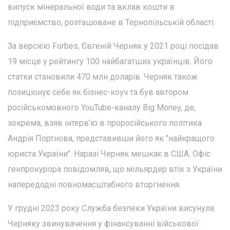
випуск мінеральної води та вклав кошти в
підприємство, розташоване в Тернопільській області.
За версією Forbes, Євгеній Черняк у 2021 році посідав
19 місце у рейтингу 100 найбагатших українців. Його
статки становили 470 млн доларів. Черняк також
позиціонує себе як бізнес-коуч та був автором
російськомовного YouTube-каналу Big Money, де,
зокрема, взяв інтерв'ю в проросійського політика
Андрія Портнова, представивши його як "найкращого
юриста України". Наразі Черняк мешкає в США. Офіс
генпрокурора повідомляв, що мільярдер втік з України
напередодні повномасштабного вторгнення.
У грудні 2023 року Служба безпеки України висунула
Черняку звинувачення у фінансуванні військової