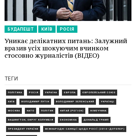
БУДАПЕШТ
КИЇВ
РОСІЯ
Уникає делікатних питань: Залужний
вразив усіх шокуючим вчинком
стосовно журналістів (ВІДЕО)
ТЕГИ
ПОЛІТИКА
РОСІЯ
УКРАЇНА
ЄВРОПА
ЄВРОПЕЙСЬКИЙ СОЮЗ
КИЇВ
ВОЛОДИМИР ПУТІН
ВОЛОДИМИР ЗЕЛЕНСЬКИЙ
УКРАЇНЦІ
МОСКВА
НАТО
ПОЛІТИК
КИТАЙ (РЕГІОН)
НІМЕЧЧИНА
ВАШИНГТОН, ОКРУГ КОЛУМБІЯ
ЕКОНОМІКА
ДОНАЛЬД ТРАМП
ПРЕЗИДЕНТ УКРАЇНИ
МІЖНАРОДНІ САНКЦІЇ ЩОДО РОСІЇ (2014—ДОТЕПЕР)