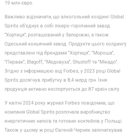
19 млн євро.
Важливо відзначити, що алкогольний холдинг Global
Spirits об'єднує в собі лікеро-горілчаний завод
"Хортиця", розташований у Запоріжжі, а також
Одеський коньячний завод. Продукти цього холдингу
представлені під брендами "Хортиця", "Мороша",
"Первак", Blagoff, "Медовуха", Shustoff та "Мікадо".
Згідно з інформацією від Forbes, у 2023 році Global
Spirits досягнув прибутку в 8,4 млрд грн. Їхня
продукція активно експортується до 87 країн світу.
У квітні 2024 року журнал Forbes повідомив, що
компанія Global Spirits розпочала виробництво
енергетичних напоїв та готових коктейлів у Польщі.
Також у цьому ж році Євгеній Черняк започаткував