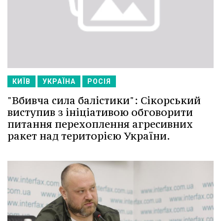
КИЇВ
УКРАЇНА
РОСІЯ
"Вбивча сила балістики": Сікорський
виступив з ініціативою обговорити
питання перехоплення агресивних
ракет над територією України.