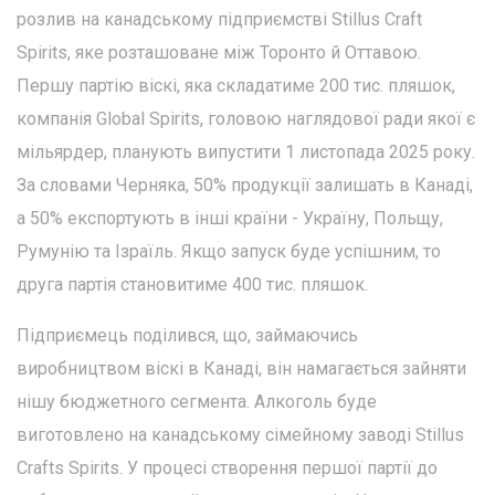
розлив на канадському підприємстві Stillus Craft
Spirits, яке розташоване між Торонто й Оттавою.
Першу партію віскі, яка складатиме 200 тис. пляшок,
компанія Global Spirits, головою наглядової ради якої є
мільярдер, планують випустити 1 листопада 2025 року.
За словами Черняка, 50% продукції залишать в Канаді,
а 50% експортують в інші країни - Україну, Польщу,
Румунію та Ізраїль. Якщо запуск буде успішним, то
друга партія становитиме 400 тис. пляшок.
Підприємець поділився, що, займаючись
виробництвом віскі в Канаді, він намагається зайняти
нішу бюджетного сегмента. Алкоголь буде
виготовлено на канадському сімейному заводі Stillus
Crafts Spirits. У процесі створення першої партії до