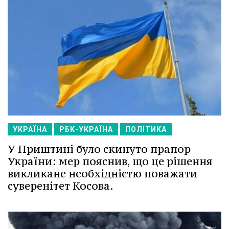
УКРАЇНА
РБК-УКРАЇНА
ПОЛІТИКА
У Приштині було скинуто прапор
України: мер пояснив, що це рішення
викликане необхідністю поважати
суверенітет Косова.