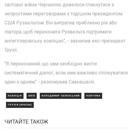
світової війни Черчиллю довелося стикнутися з
непростими переговорами з тодішнім президентом
США Рузвельтом. Він витратив приблизно рік або
півтора, щоб переконати Рузвельта підтримати
антигітлерівську коаліцію", - зазначив екс-президент
Грузії.
"Я переконаний, що нам необхідно вести
систематичний діалог, всім нам важливо спілкуватися
один з одним," - резюмував Саакашвілі.
КОАЛІЦІЯ
КИЇВ
ВОЛОДИМИР ЗЕЛЕНСЬКИЙ
ПОЛІТИКА
ГРУЗІЯ (КРАЇНА)
ЧИТАЙТЕ ТАКОЖ