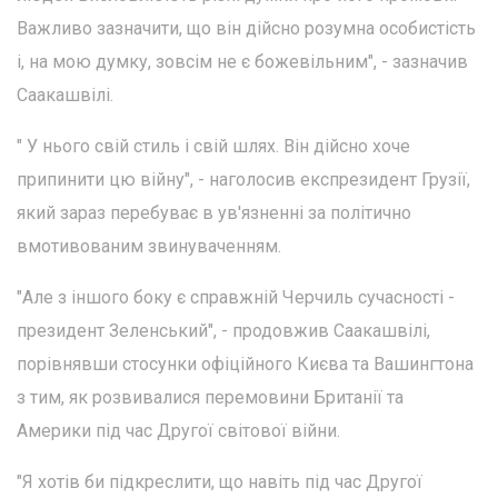
Важливо зазначити, що він дійсно розумна особистість
і, на мою думку, зовсім не є божевільним", - зазначив
Саакашвілі.
" У нього свій стиль і свій шлях. Він дійсно хоче
припинити цю війну", - наголосив експрезидент Грузії,
який зараз перебуває в ув'язненні за політично
вмотивованим звинуваченням.
"Але з іншого боку є справжній Черчиль сучасності -
президент Зеленський", - продовжив Саакашвілі,
порівнявши стосунки офіційного Києва та Вашингтона
з тим, як розвивалися перемовини Британії та
Америки під час Другої світової війни.
"Я хотів би підкреслити, що навіть під час Другої