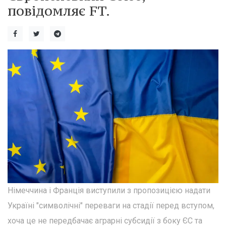
повідомляє FT.
Німеччина і Франція виступили з пропозицією надати
Україні "символічні" переваги на стадії перед вступом,
хоча це не передбачає аграрні субсидії з боку ЄС та