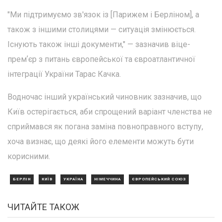
"Ми підтримуємо зв'язок із [Парижем і Берліном], а
також з іншими столицями — ситуація змінюється.
Існують також інші документи," — зазначив віце-
премʼєр з питань європейської та євроатлантичної
інтеграції України Тарас Качка.
Водночас інший український чиновник зазначив, що
Київ остерігається, аби спрощений варіант членства не
сприймався як погана заміна повноправного вступу,
хоча визнає, що деякі його елементи можуть бути
корисними.
БЕРЛІН
КИЇВ
УКРАЇНА
НІМЕЧЧИНА
ЄВРОПЕЙСЬКИЙ СОЮЗ
ЧИТАЙТЕ ТАКОЖ