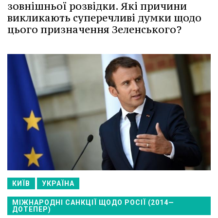
зовнішньої розвідки. Які причини
викликають суперечливі думки щодо
цього призначення Зеленського?
КИЇВ
УКРАЇНА
МІЖНАРОДНІ САНКЦІЇ ЩОДО РОСІЇ (2014—
ДОТЕПЕР)