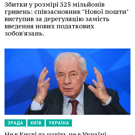
Збитки у розмірі 325 мільйонів
гривень: співзасновник "Нової пошти"
виступив за дерегуляцію замість
введення нових податкових
зобов'язань.
ЗРАДА
КИЇВ
УКРАЇНА
Не в Києві та навіть не в Україні.