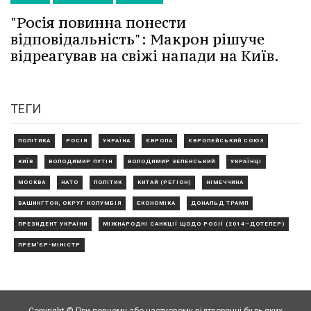
"Росія повинна понести
відповідальність": Макрон рішуче
відреагував на свіжі напади на Київ.
ТЕГИ
ПОЛІТИКА
РОСІЯ
УКРАЇНА
ЄВРОПА
ЄВРОПЕЙСЬКИЙ СОЮЗ
КИЇВ
ВОЛОДИМИР ПУТІН
ВОЛОДИМИР ЗЕЛЕНСЬКИЙ
УКРАЇНЦІ
МОСКВА
НАТО
ПОЛІТИК
КИТАЙ (РЕГІОН)
НІМЕЧЧИНА
ВАШИНГТОН, ОКРУГ КОЛУМБІЯ
ЕКОНОМІКА
ДОНАЛЬД ТРАМП
ПРЕЗИДЕНТ УКРАЇНИ
МІЖНАРОДНІ САНКЦІЇ ЩОДО РОСІЇ (2014—ДОТЕПЕР)
ПРЕМ'ЄР-МІНІСТР
Copyright © При повному або частковому відтворенні будь-яких