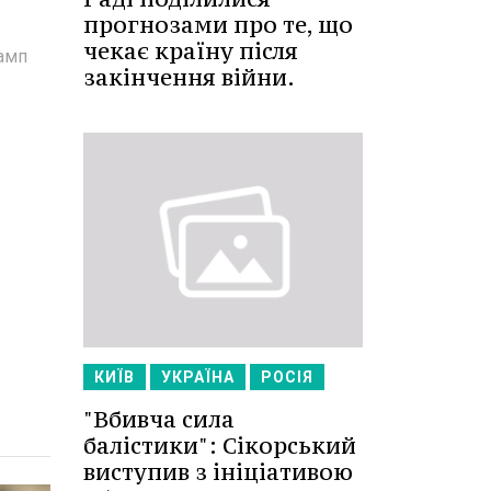
прогнозами про те, що
чекає країну після
рамп
закінчення війни.
КИЇВ
УКРАЇНА
РОСІЯ
"Вбивча сила
балістики": Сікорський
виступив з ініціативою