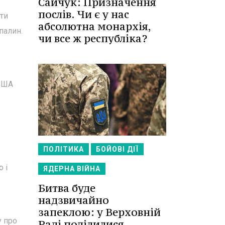
Сайчук: Призначення
послів. Чи є у нас
ти
абсолютна монархія,
палин.
чи все ж республіка?
 США
ПОЛІТИКА
БОЙОВІ ДІЇ
 і
ЯДЕРНА ВІЙНА
Битва буде
надзвичайно
запеклою: у Верховній
у про
Раді поділилися