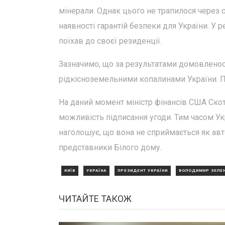
мінерали. Однак цього не трапилося через 
наявності гарантій безпеки для України. У
поїхав до своєї резиденції.
Зазначимо, що за результатами домовленос
рідкісноземельними копалинами України. П
На даний момент міністр фінансів США Ско
можливість підписання угоди. Тим часом Укр
наголошує, що вона не сприймається як авт
представники Білого дому.
КИЇВ
УКРАЇНА
ПРЕЗИДЕНТ УКРАЇНИ
ВОЛОДИМИР ЗЕЛЕ
ЧИТАЙТЕ ТАКОЖ