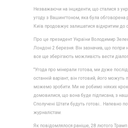
Незважаючи на інциденти, що сталися з ук
угоду з Вашингтоном, яка була обговорена 
Київ продовжує залишатися відкритим до сп
Про це президент України Володимир Зеленс
Лондоні 2 березня. Він зазначив, що попри 
все ще зберігають можливість вести діалог
"Угода про мінерали готова, ми дуже послідо
останній варіант, він готовий, його можуть 
можемо зробити. Ми не робимо ніяких крок
домовилися, що вона буде підписана, з нашо
Сполучені Штати будуть готові... Напевно по
журналістам.
Як повідомлялося раніше, 28 лютого Трамп 