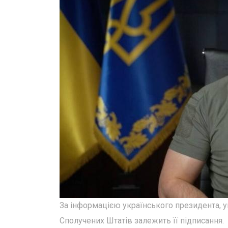
За інформацією українського президента, у
Сполучених Штатів залежить її підписання.