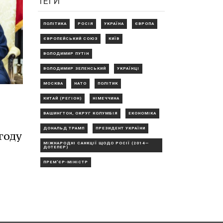
ТЕГИ
ПОЛІТИКА
РОСІЯ
УКРАЇНА
ЄВРОПА
ЄВРОПЕЙСЬКИЙ СОЮЗ
КИЇВ
ВОЛОДИМИР ПУТІН
ВОЛОДИМИР ЗЕЛЕНСЬКИЙ
УКРАЇНЦІ
МОСКВА
НАТО
ПОЛІТИК
КИТАЙ (РЕГІОН)
НІМЕЧЧИНА
ВАШИНГТОН, ОКРУГ КОЛУМБІЯ
ЕКОНОМІКА
ДОНАЛЬД ТРАМП
ПРЕЗИДЕНТ УКРАЇНИ
году
МІЖНАРОДНІ САНКЦІЇ ЩОДО РОСІЇ (2014—
ДОТЕПЕР)
ПРЕМ'ЄР-МІНІСТР