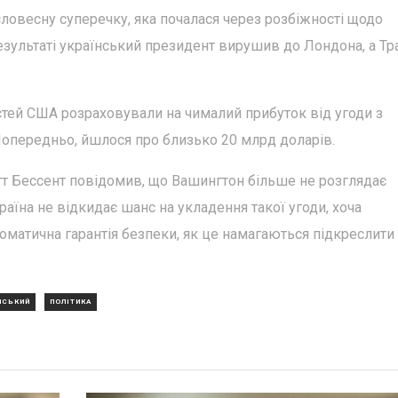
словесну суперечку, яка почалася через розбіжності щодо
 результаті український президент вирушив до Лондона, а Т
тей США розраховували на чималий прибуток від угоди з
опередньо, йшлося про близько 20 млрд доларів.
тт Бессент повідомив, що Вашингтон більше не розглядає
аїна не відкидає шанс на укладення такої угоди, хоча
оматична гарантія безпеки, як це намагаються підкреслити
НСЬКИЙ
ПОЛІТИКА