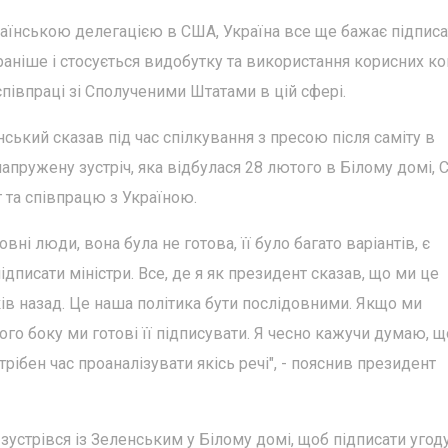
раїнською делегацією в США, Україна все ще бажає підписа
раніше і стосується видобутку та використання корисних ко
івпраці зі Сполученими Штатами в цій сфері.
ький сказав під час спілкування з пресою після саміту в
напружену зустріч, яка відбулася 28 лютого в Білому домі,
 та співпрацю з Україною.
вні люди, вона була не готова, її було багато варіантів, є
підписати міністри. Все, де я як президент сказав, що ми це
ів назад. Це наша політика бути послідовними. Якщо ми
го боку ми готові її підписувати. Я чесно кажучи думаю, що
трібен час проаналізувати якісь речі", - пояснив президент
зустрівся із Зеленським у Білому домі, щоб підписати угод