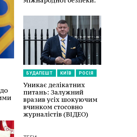
міжнародної безпеки.
БУДАПЕШТ
КИЇВ
РОСІЯ
Уникає делікатних
одо
питань: Залужний
ними
вразив усіх шокуючим
вчинком стосовно
журналістів (ВІДЕО)