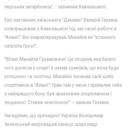
перських загарбників", - зазначив Кавазашвілі.
Екс-наставник київського "Динамо" Валерій Газзаєв
співпрацював з Кавелашвілі під час своєї роботи в
"Аланії". Він охарактеризував Михайла як "істинного
патріота Грузії".
"Вітаю Михайла Гурамовича! Це людина, яка багато
чого досягла у спорті й немає сумнівів, що вона буде
успішною і в політиці. Михайло починав свій шлях
спортсмена в "Аланії". Грав там у мене і проявляв себе
з найкращого боку: був зразковим спортсменом і
людиною. Ставав чемпіоном!" -- заявив Газзаєв.
Нагадуємо, що президент України Володимир
Зеленський запровадив санкції щодо ряду