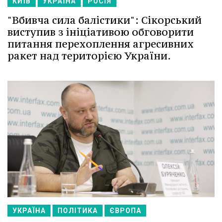
КИЇВ
УКРАЇНА
РОСІЯ
"Вбивча сила балістики": Сікорський
виступив з ініціативою обговорити
питання перехоплення агресивних
ракет над територією України.
УКРАЇНА
ПОЛІТИКА
ЄВРОПА