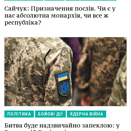
Сайчук: Призначення послів. Чи є у
нас абсолютна монархія, чи все ж
республіка?
ПОЛІТИКА
БОЙОВІ ДІЇ
ЯДЕРНА ВІЙНА
Битва буде надзвичайно запеклою: у