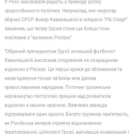
У Росії висловили радість з приводу успіху
проросійського політика. Наприклад, екс-воротар
збірної СРСР Анзор Кавазашвілі в інтерв'ю "РБ Спорт"
зазначив, що тепер Грузія стане ще більш тісно
пов'язана з "великою Росією".
"Обраний президентом Грузії колишній футболіст
Кавелашвілі висловив сподівання на покращення
відносин з Росією. Це перші кроки до зближення та
налагодження тісних зв'язків між двома
православними народами. Поточне грузинське
керівництво поступово працює над розвитком
відносин з нашою країною. Важливо завжди
підтримувати один одного. Багато грузинів пам'ятають,
як Російська імперія сприяла відновленню
територіальної цілісності Грузії, вигнавши османських і