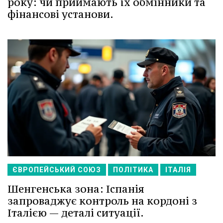
року: чи приймають їх обмінники та
фінансові установи.
ЄВРОПЕЙСЬКИЙ СОЮЗ
ПОЛІТИКА
ІТАЛІЯ
Шенгенська зона: Іспанія
запроваджує контроль на кордоні з
Італією — деталі ситуації.