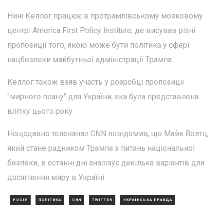
Нині Келлог працює в протрампівському мозковому
центрі America First Policy Institute, де висував різні
пропозиції того, якою може бути політика у сфері
нацбезпеки майбутньої адміністрації Трампа.
Келлог також взяв участь у розробці пропозиції
"мирного плану" для України, яка була представлена
влітку цього року.
Нещодавно телеканал CNN повідомив, що Майк Волтц,
який стане радником Трампа з питань національної
безпеки, в останні дні аналізує декілька варіантів для
досягнення миру в Україні.
РОСІЯ
ПОЛІТИКА
CNN
TWITTER
УКРАЇНСЬКА ПРАВДА