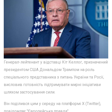
Генерал-лейтенант у відставці Кіт Келлог, призначений
президентом США Дональдом Трампом на роль
спеціального представника з питань України та Росії,
висловив готовність підтримувати мирні ініціативи
шляхом застосування сили.
Він поділився цим у середу на платформі Х (Twitter),
повідомляє "Європейська правда".