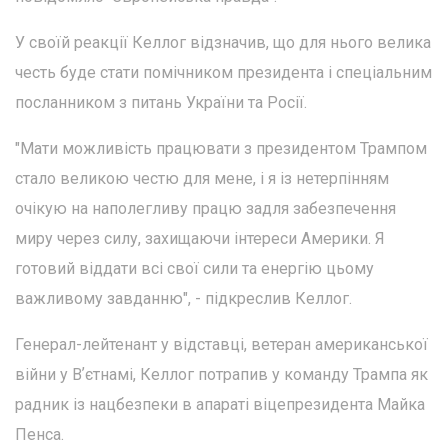
У своїй реакції Келлог відзначив, що для нього велика
честь буде стати помічником президента і спеціальним
посланником з питань України та Росії.
"Мати можливість працювати з президентом Трампом
стало великою честю для мене, і я із нетерпінням
очікую на наполегливу працю задля забезпечення
миру через силу, захищаючи інтереси Америки. Я
готовий віддати всі свої сили та енергію цьому
важливому завданню", - підкреслив Келлог.
Генерал-лейтенант у відставці, ветеран американської
війни у Вʼєтнамі, Келлог потрапив у команду Трампа як
радник із нацбезпеки в апараті віцепрезидента Майка
Пенса.