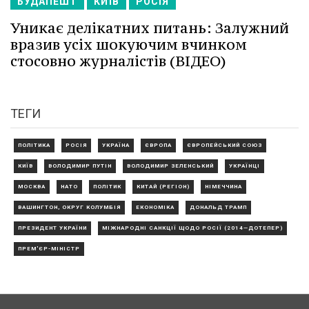
БУДАПЕШТ
КИЇВ
РОСІЯ
Уникає делікатних питань: Залужний
вразив усіх шокуючим вчинком
стосовно журналістів (ВІДЕО)
ТЕГИ
ПОЛІТИКА
РОСІЯ
УКРАЇНА
ЄВРОПА
ЄВРОПЕЙСЬКИЙ СОЮЗ
КИЇВ
ВОЛОДИМИР ПУТІН
ВОЛОДИМИР ЗЕЛЕНСЬКИЙ
УКРАЇНЦІ
МОСКВА
НАТО
ПОЛІТИК
КИТАЙ (РЕГІОН)
НІМЕЧЧИНА
ВАШИНГТОН, ОКРУГ КОЛУМБІЯ
ЕКОНОМІКА
ДОНАЛЬД ТРАМП
ПРЕЗИДЕНТ УКРАЇНИ
МІЖНАРОДНІ САНКЦІЇ ЩОДО РОСІЇ (2014—ДОТЕПЕР)
ПРЕМ'ЄР-МІНІСТР