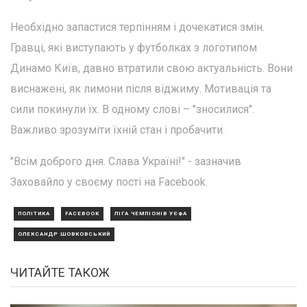
Необхідно запастися терпінням і дочекатися змін.
Гравці, які виступають у футболках з логотипом
Динамо Київ, давно втратили свою актуальність. Вони
виснажені, як лимони після віджиму. Мотивація та
сили покинули їх. В одному слові – "зносилися".
Важливо зрозуміти їхній стан і пробачити.
"Всім доброго дня. Слава Україні!" - зазначив
Заховайло у своєму пості на Facebook.
ПОЛІТИКА
FACEBOOK
ЛІГА ЧЕМПІОНІВ УЄФА
ОЛЕКСАНДР ШОВКОВСЬКИЙ
ЧИТАЙТЕ ТАКОЖ