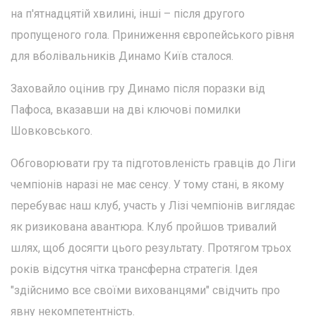
на п'ятнадцятій хвилині, інші – після другого
пропущеного гола. Приниження європейського рівня
для вболівальників Динамо Київ сталося.
Заховайло оцінив гру Динамо після поразки від
Пафоса, вказавши на дві ключові помилки
Шовковського.
Обговорювати гру та підготовленість гравців до Ліги
чемпіонів наразі не має сенсу. У тому стані, в якому
перебуває наш клуб, участь у Лізі чемпіонів виглядає
як ризикована авантюра. Клуб пройшов тривалий
шлях, щоб досягти цього результату. Протягом трьох
років відсутня чітка трансферна стратегія. Ідея
"здійснимо все своїми вихованцями" свідчить про
явну некомпетентність.