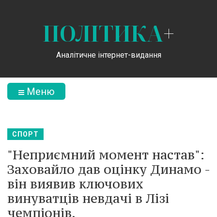
ПОЛІТИКА
+
Аналітичне інтернет-видання
Меню
СПОРТ
"Неприємний момент настав":
Заховайло дав оцінку Динамо -
він виявив ключових
винуватців невдачі в Лізі
чемпіонів.