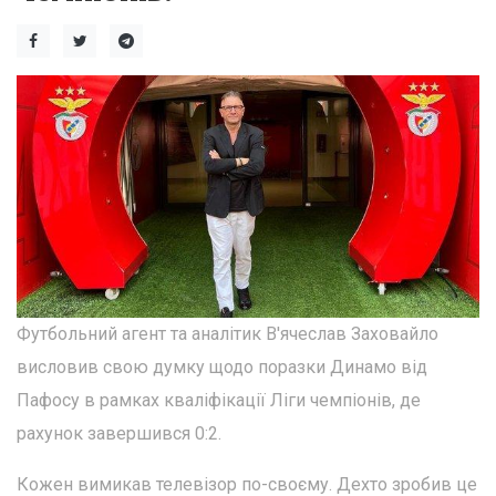
Футбольний агент та аналітик В'ячеслав Заховайло
висловив свою думку щодо поразки Динамо від
Пафосу в рамках кваліфікації Ліги чемпіонів, де
рахунок завершився 0:2.
Кожен вимикав телевізор по-своєму. Дехто зробив це