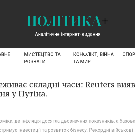
ПОЛІТИКА
+
Аналітичне інтернет-видання
АВНЕ
МИСТЕЦТВО ТА
КОНФЛІКТ, ВІЙНА
СПО
РОЗВАГИ
ТА МИР
еживає складні часи: Reuters вияв
я у Путіна.
міки, де інфляція досягла двозначних показників, а базов
римує інвестиції та розвиток бізнесу. Рекордні військові