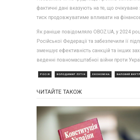
фактичні дані вказують на те, що очікуване
тиск продовжуватиме впливати на фінансов
Як раніше повідомляло OBOZ.UA, у 2024 ро
Російської Федерації та забезпечили її пі
зменшує ефективність санкцій та інших за
веденні повномасштабної війни проти Укра
РОСІЯ
ВОЛОДИМИР ПУТІН
ЕКОНОМІКА
ВАЛОВИЙ ВНУТ
ЧИТАЙТЕ ТАКОЖ