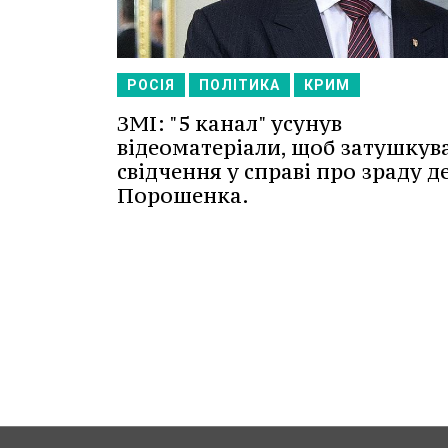
РОСІЯ
ПОЛІТИКА
КРИМ
ЗМІ: "5 канал" усунув
відеоматеріали, щоб затушкув
свідчення у справі про зраду д
Порошенка.