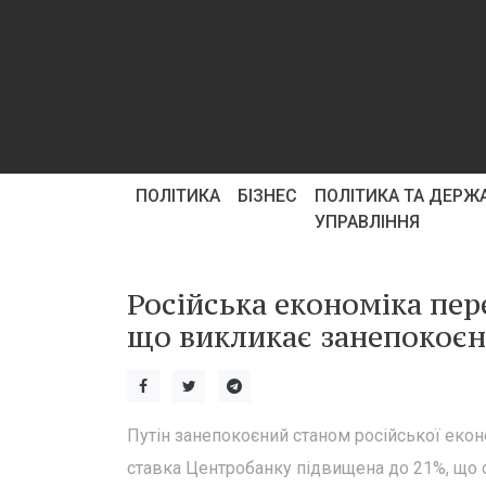
ПОЛІТИКА
БІЗНЕС
ПОЛІТИКА ТА ДЕРЖ
УПРАВЛІННЯ
Російська економіка пер
що викликає занепокоєнн
Путін занепокоєний станом російської еконо
ставка Центробанку підвищена до 21%, що ст