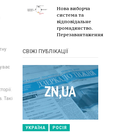
Нова виборча
система та
я
відповідальне
громадянство.
Перезавантаження
тну
СВІЖІ ПУБЛІКАЦІЇ
чуває
торії.
. Такі
УКРАЇНА
РОСІЯ