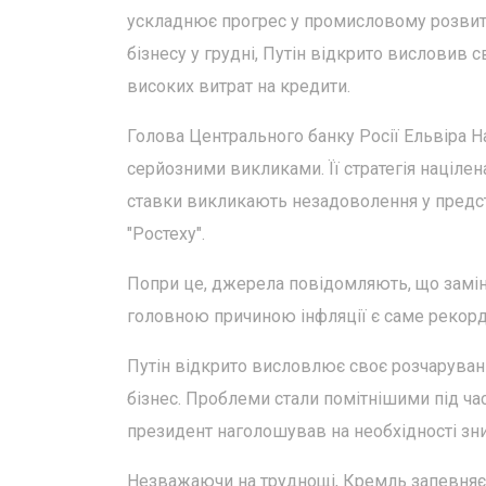
ускладнює прогрес у промисловому розвитку
бізнесу у грудні, Путін відкрито висловив
високих витрат на кредити.
Голова Центрального банку Росії Ельвіра На
серйозними викликами. Її стратегія націлен
ставки викликають незадоволення у предста
"Ростеху".
Попри це, джерела повідомляють, що замін
головною причиною інфляції є саме рекордні
Путін відкрито висловлює своє розчаруван
бізнес. Проблеми стали помітнішими під час
президент наголошував на необхідності зниж
Незважаючи на труднощі, Кремль запевняє,