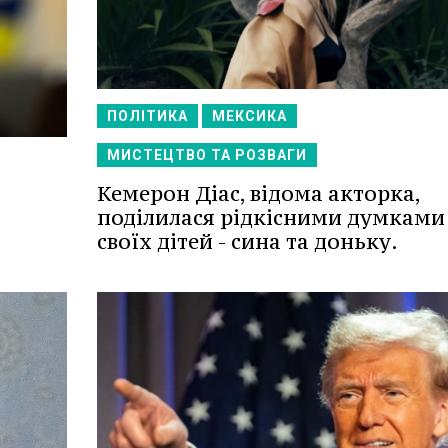
ПОЛІТИКА
МЕКСИКА
МИСТЕЦТВО ТА РОЗВАГИ
Кемерон Діас, відома акторка,
поділилася рідкісними думками
своїх дітей - сина та доньку.