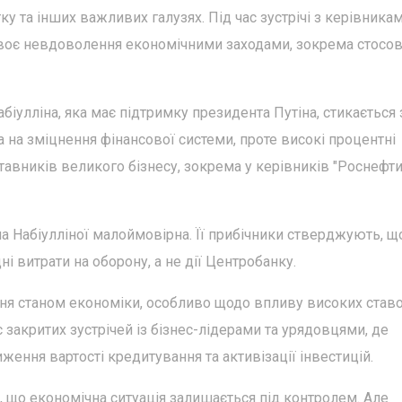
 та інших важливих галузях. Під час зустрічі з керівника
 своє невдоволення економічними заходами, зокрема стосо
біулліна, яка має підтримку президента Путіна, стикається 
а на зміцнення фінансової системи, проте високі процентні
вників великого бізнесу, зокрема у керівників "Роснефти
а Набіулліної малоймовірна. Її прибічники стверджують, щ
 витрати на оборону, а не дії Центробанку.
ня станом економіки, особливо щодо впливу високих ставо
 закритих зустрічей із бізнес-лідерами та урядовцями, де
ення вартості кредитування та активізації інвестицій.
 що економічна ситуація залишається під контролем. Але