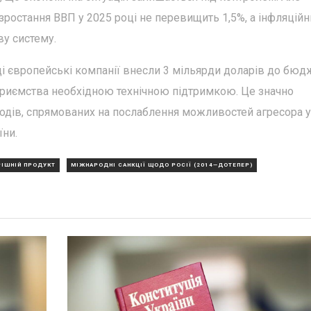
 зростання ВВП у 2025 році не перевищить 1,5%, а інфляцій
у систему.
ці європейські компанії внесли 3 мільярди доларів до бюд
дприємства необхідною технічною підтримкою. Це значно
ходів, спрямованих на послаблення можливостей агресора у
їни.
РІШНІЙ ПРОДУКТ
МІЖНАРОДНІ САНКЦІЇ ЩОДО РОСІЇ (2014—ДОТЕПЕР)