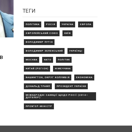
ТЕГИ
ПОЛІТИКА
РОСІЯ
УКРАЇНА
ЄВРОПА
ЄВРОПЕЙСЬКИЙ СОЮЗ
КИЇВ
ВОЛОДИМИР ПУТІН
ВОЛОДИМИР ЗЕЛЕНСЬКИЙ
УКРАЇНЦІ
в
МОСКВА
НАТО
ПОЛІТИК
КИТАЙ (РЕГІОН)
НІМЕЧЧИНА
ВАШИНГТОН, ОКРУГ КОЛУМБІЯ
ЕКОНОМІКА
ДОНАЛЬД ТРАМП
ПРЕЗИДЕНТ УКРАЇНИ
МІЖНАРОДНІ САНКЦІЇ ЩОДО РОСІЇ (2014—
ДОТЕПЕР)
ПРЕМ'ЄР-МІНІСТР