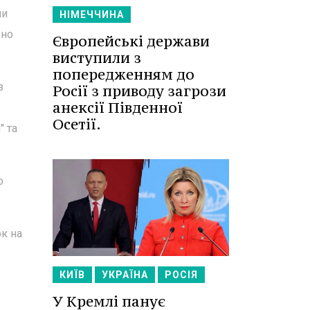
ми
НІМЕЧЧИНА
вно
Європейські держави
виступили з
попередженням до
з
Росії з приводу загрози
анексії Південної
Осетії.
" та
о
к на
КИЇВ
УКРАЇНА
РОСІЯ
У Кремлі панує