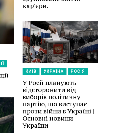
кар'єри.
ІЇ
КИЇВ
УКРАЇНА
РОСІЯ
ції
У Росії планують
відсторонити від
виборів політичну
партію, що виступає
проти війни в Україні |
Основні новини
України