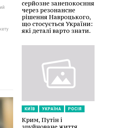
серйозне занепокоєння
ний
через резонансне
рішення Навроцького,
що стосується України:
жету
які деталі варто знати.
КИЇВ
УКРАЇНА
РОСІЯ
Крим, Путін і
зруйноване життя