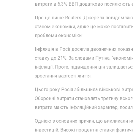
витрати в 6,3% ВВП додатково посилюють е
Про це пише Reuters. Джерела повідомляю
станом економіки, адже це може поставити 
проблеми економіки:
Інфляція в Росії досягла двозначних показн
ставку до 21%. За словами Путіна, "економі
інфляції. Проте, підвищення цін залишаєть
зростання вартості життя.
Цього року Росія збільшила військові витра
Оборонні витрати становлять третину всьог
витрати мають інфляційний характер, поси
Однією з основних причин, що викликали н
інвестицій. Високі процентні ставки факти