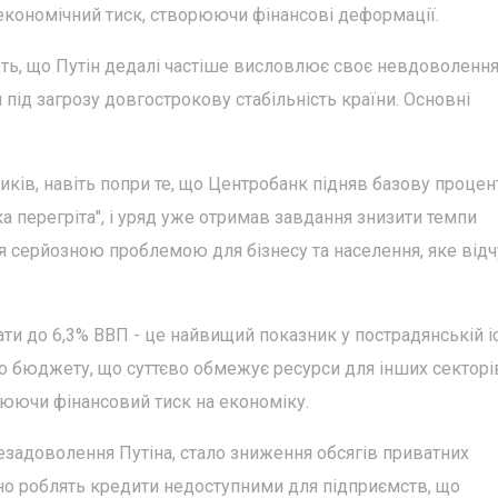
кономічний тиск, створюючи фінансові деформації.
ть, що Путін дедалі частіше висловлює своє невдоволенн
під загрозу довгострокову стабільність країни. Основні
иків, навіть попри те, що Центробанк підняв базову процен
ка перегріта", і уряд уже отримав завдання знизити темпи
ся серйозною проблемою для бізнесу та населення, яке від
ти до 6,3% ВВП - це найвищий показник у пострадянській іс
о бюджету, що суттєво обмежує ресурси для інших секторів
люючи фінансовий тиск на економіку.
езадоволення Путіна, стало зниження обсягів приватних
чно роблять кредити недоступними для підприємств, що