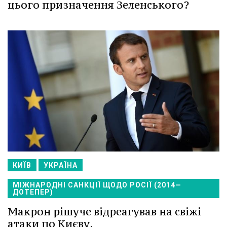
цього призначення Зеленського?
КИЇВ
УКРАЇНА
МІЖНАРОДНІ САНКЦІЇ ЩОДО РОСІЇ (2014—
ДОТЕПЕР)
Макрон рішуче відреагував на свіжі
атаки по Києву.