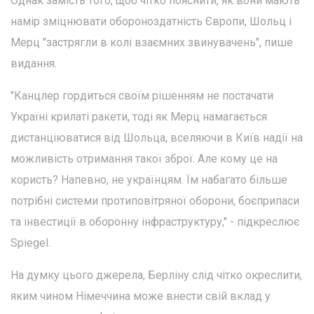
Однак замість того, щоб чітко пояснити, як вони мають
намір зміцнювати обороноздатність Європи, Шольц і
Мерц "застрягли в колі взаємних звинувачень", пише
видання.
"Канцлер гордиться своїм рішенням не постачати
Україні крилаті ракети, тоді як Мерц намагається
дистанціюватися від Шольца, вселяючи в Київ надії на
можливість отримання такої зброї. Але кому це на
користь? Напевно, не українцям. Їм набагато більше
потрібні системи протиповітряної оборони, боєприпаси
та інвестиції в оборонну інфраструктуру," - підкреслює
Spiegel.
На думку цього джерела, Берліну слід чітко окреслити,
яким чином Німеччина може внести свій вклад у