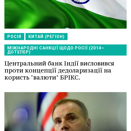
РОСІЯ
КИТАЙ (РЕГІОН)
МІЖНАРОДНІ САНКЦІЇ ЩОДО РОСІЇ (2014—
ДОТЕПЕР)
Центральний банк Індії висловився
проти концепції дедоларизації на
користь "валюти" БРІКС.