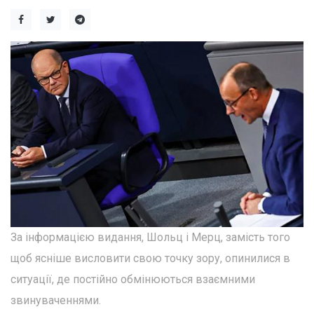
За інформацією видання, Шольц і Мерц, замість того
щоб ясніше висловити свою точку зору, опинилися в
ситуації, де постійно обмінюються взаємними
звинуваченнями.