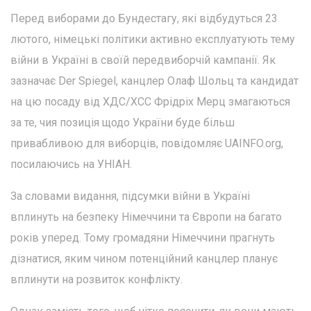
Перед виборами до Бундестагу, які відбудуться 23
лютого, німецькі політики активно експлуатують тему
війни в Україні в своїй передвиборчій кампанії. Як
зазначає Der Spiegel, канцлер Олаф Шольц та кандидат
на цю посаду від ХДС/ХСС Фрідріх Мерц змагаються
за те, чия позиція щодо України буде більш
привабливою для виборців, повідомляє UAINFO.org,
посилаючись на УНІАН.
За словами видання, підсумки війни в Україні
вплинуть на безпеку Німеччини та Європи на багато
років уперед. Тому громадяни Німеччини прагнуть
дізнатися, яким чином потенційний канцлер планує
вплинути на розвиток конфлікту.