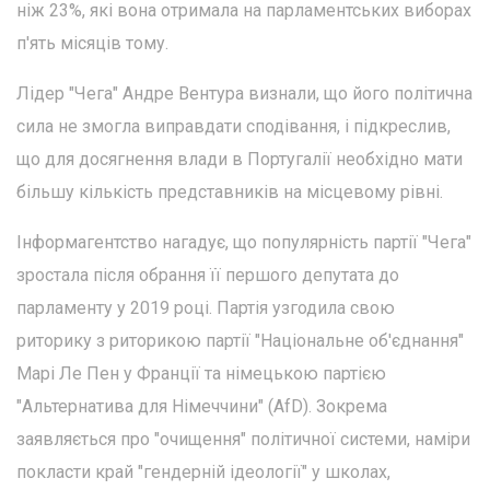
ніж 23%, які вона отримала на парламентських виборах
п'ять місяців тому.
Лідер "Чега" Андре Вентура визнали, що його політична
сила не змогла виправдати сподівання, і підкреслив,
що для досягнення влади в Португалії необхідно мати
більшу кількість представників на місцевому рівні.
Інформагентство нагадує, що популярність партії "Чега"
зростала після обрання її першого депутата до
парламенту у 2019 році. Партія узгодила свою
риторику з риторикою партії "Національне об'єднання"
Марі Ле Пен у Франції та німецькою партією
"Альтернатива для Німеччини" (AfD). Зокрема
заявляється про "очищення" політичної системи, наміри
покласти край "гендерній ідеології" у школах,