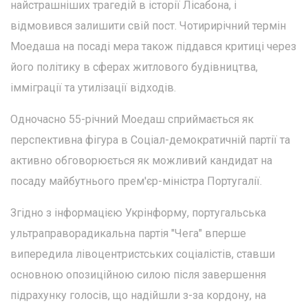
найстрашніших трагедій в історії Лісабона, і
відмовився залишити свій пост. Чотирирічний термін
Моедаша на посаді мера також піддався критиці через
його політику в сферах житлового будівництва,
імміграції та утилізації відходів.
Одночасно 55-річний Моедаш сприймається як
перспективна фігура в Соціал-демократичній партії та
активно обговорюється як можливий кандидат на
посаду майбутнього прем'єр-міністра Португалії.
Згідно з інформацією Укрінформу, португальська
ультраправорадикальна партія "Чега" вперше
випередила лівоцентристських соціалістів, ставши
основною опозиційною силою після завершення
підрахунку голосів, що надійшли з-за кордону, на