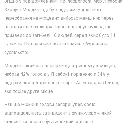
Згідно з повідомленням The Independent, мер Лісабона
Карлуш Моедаш здобув підтримку для свого
переобрання на місцевих виборах менш ніж через
шість тижнів після трагічної аварії фунікулера, що
призвела до загибелі 16 людей, серед яких було 11
туристів. Ця подія викликала значне обурення в
суспільстві.
Моедаш, який очолює правоцентристську коаліцію,
набрав 42% голосів у Лісабоні, порівняно з 34% у
лідерки лівоцентристської партії Александри Лейтао,
яка посіла друге місце.
Раніше міський голова заперечував свою
відповідальність за інцидент з фунікулером, який
стався 3 вересня і був визнаний однією з