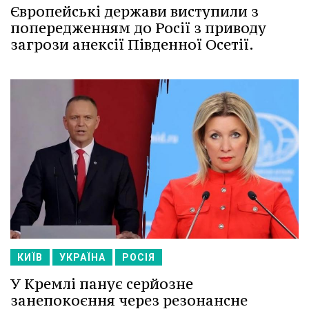
Європейські держави виступили з
попередженням до Росії з приводу
загрози анексії Південної Осетії.
КИЇВ
УКРАЇНА
РОСІЯ
У Кремлі панує серйозне
занепокоєння через резонансне