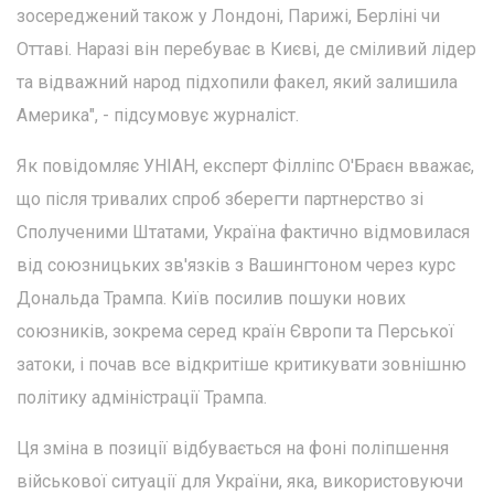
зосереджений також у Лондоні, Парижі, Берліні чи
Оттаві. Наразі він перебуває в Києві, де сміливий лідер
та відважний народ підхопили факел, який залишила
Америка", - підсумовує журналіст.
Як повідомляє УНІАН, експерт Філліпс О'Браєн вважає,
що після тривалих спроб зберегти партнерство зі
Сполученими Штатами, Україна фактично відмовилася
від союзницьких зв'язків з Вашингтоном через курс
Дональда Трампа. Київ посилив пошуки нових
союзників, зокрема серед країн Європи та Перської
затоки, і почав все відкритіше критикувати зовнішню
політику адміністрації Трампа.
Ця зміна в позиції відбувається на фоні поліпшення
військової ситуації для України, яка, використовуючи