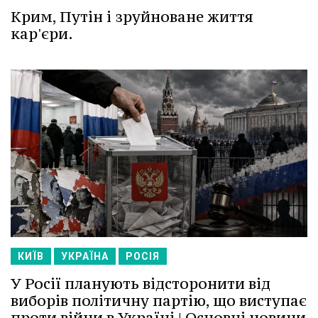
Крим, Путін і зруйноване життя
кар'єри.
КИЇВ
УКРАЇНА
РОСІЯ
У Росії планують відсторонити від
виборів політичну партію, що виступає
проти війни в Україні | Основні новини