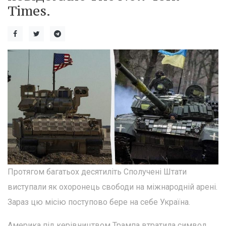
Times.
Протягом багатьох десятиліть Сполучені Штати
виступали як охоронець свободи на міжнародній арені.
Зараз цю місію поступово бере на себе Україна.
Америка під керівництвом Трампа втратила символ