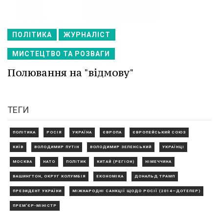
ПОЛІТИКА
ЖУРНАЛІСТ
МИСТЕЦТВО ТА РОЗВАГИ
Полювання на "відмову"
ТЕГИ
ПОЛІТИКА
РОСІЯ
УКРАЇНА
ЄВРОПА
ЄВРОПЕЙСЬКИЙ СОЮЗ
КИЇВ
ВОЛОДИМИР ПУТІН
ВОЛОДИМИР ЗЕЛЕНСЬКИЙ
УКРАЇНЦІ
МОСКВА
НАТО
ПОЛІТИК
КИТАЙ (РЕГІОН)
НІМЕЧЧИНА
ВАШИНГТОН, ОКРУГ КОЛУМБІЯ
ЕКОНОМІКА
ДОНАЛЬД ТРАМП
ПРЕЗИДЕНТ УКРАЇНИ
МІЖНАРОДНІ САНКЦІЇ ЩОДО РОСІЇ (2014—ДОТЕПЕР)
ПРЕМ'ЄР-МІНІСТР