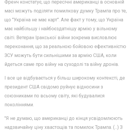
Френч констатує, що пересічні американці в основній
масі можуть поділяти помилкову думку Трампа про те,
що "Україна не має карт". Але факт у тому, що Україна
має найбільшу і найбоєздатнішу армію у вільному
світі. Ветеран Іракської війни зокрема висловлює
переконання, що за реальною бойовою ефективністю
ЗСУ можуть бути сильнішими за армію США, коли
йдеться саме про війну на суходолі та війну дронів.
І все це відбувається у більш широкому контексті, де
президент США свідомо руйнує відносини з
союзниками по всьому світу, які будувалися
поколіннями.
"Я не думаю, що американці до кінця усвідомлюють
надзвичайну ціну хвастощів та помилок Трампа. (...) З