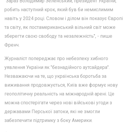
"Зараз Володимир Зеленський, президент України,
робить наступний крок, який був би немислимим
навіть у 2024 році. Словом і ділом він показує Європі
та світу, як постамериканський вільний світ може
зберегти свою свободу та незалежність", - пише
Френч.
Журналіст попереджає про небезпеку хибного
уявлення України як "безнадійного аутсайдера".
Незважаючи на те, що українська боротьба за
виживання продовжується, Київ вже формує нову
геополітичну реальність на міжнародній арені. Це
можна спостерігати через нові військові угоди з
державами Перської затоки, які не змогли
забезпечити підтримку з боку Америки.