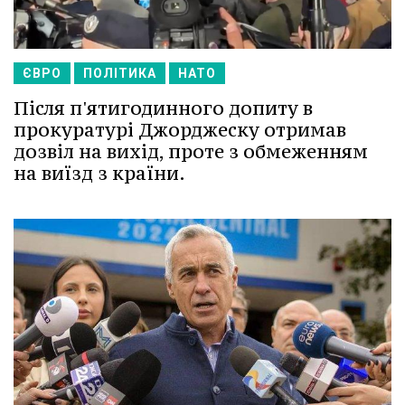
ЄВРО
ПОЛІТИКА
НАТО
Після п'ятигодинного допиту в
прокуратурі Джорджеску отримав
дозвіл на вихід, проте з обмеженням
на виїзд з країни.