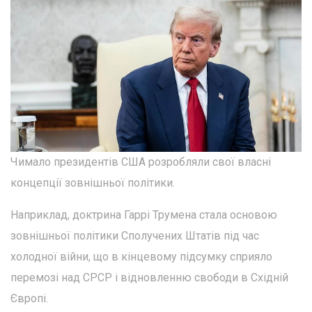
Чимало президентів США розробляли свої власні
концепції зовнішньої політики.
Наприклад, доктрина Гаррі Трумена стала основою
зовнішньої політики Сполучених Штатів під час
холодної війни, що в кінцевому підсумку сприяло
перемозі над СРСР і відновленню свободи в Східній
Європі.