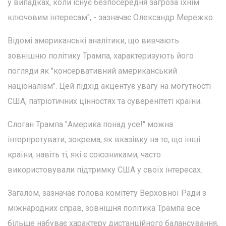
у випадках, коли існує безпосередня загроза їхнім
ключовим інтересам", - зазначає Олександр Мережко.
Відомі американські аналітики, що вивчають
зовнішню політику Трампа, характеризують його
погляди як "консервативний американський
націоналізм". Цей підхід акцентує увагу на могутності
США, патріотичних цінностях та суверенітеті країни.
Слоган Трампа "Америка понад усе!" можна
інтерпретувати, зокрема, як вказівку на те, що інші
країни, навіть ті, які є союзниками, часто
використовували підтримку США у своїх інтересах.
Загалом, зазначає голова комітету Верховної Ради з
міжнародних справ, зовнішня політика Трампа все
більше набуває характеру дистанційного балансування,