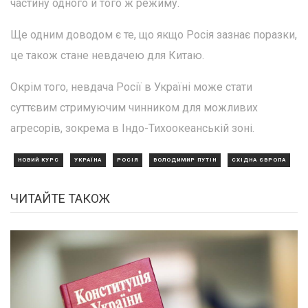
частину одного й того ж режиму.
Ще одним доводом є те, що якщо Росія зазнає поразки,
це також стане невдачею для Китаю.
Окрім того, невдача Росії в Україні може стати
суттєвим стримуючим чинником для можливих
агресорів, зокрема в Індо-Тихоокеанській зоні.
НОВИЙ КУРС
УКРАЇНА
РОСІЯ
ВОЛОДИМИР ПУТІН
СХІДНА ЄВРОПА
ЧИТАЙТЕ ТАКОЖ