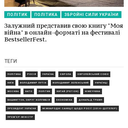
ПОЛІТИК
ПОЛІТИКА
ЗБРОЙНІ СИЛИ УКРАЇНИ
Залужний представив свою книгу "Моя
війна" в онлайн-форматі на фестивалі
BestsellerFest.
ТЕГИ
ПОЛІТИКА
РОСІЯ
УКРАЇНА
ЄВРОПА
ЄВРОПЕЙСЬКИЙ СОЮЗ
КИЇВ
ВОЛОДИМИР ПУТІН
ВОЛОДИМИР ЗЕЛЕНСЬКИЙ
УКРАЇНЦІ
МОСКВА
НАТО
ПОЛІТИК
КИТАЙ (РЕГІОН)
НІМЕЧЧИНА
ВАШИНГТОН, ОКРУГ КОЛУМБІЯ
ЕКОНОМІКА
ДОНАЛЬД ТРАМП
ПРЕЗИДЕНТ УКРАЇНИ
МІЖНАРОДНІ САНКЦІЇ ЩОДО РОСІЇ (2014—ДОТЕПЕР)
ПРЕМ'ЄР-МІНІСТР