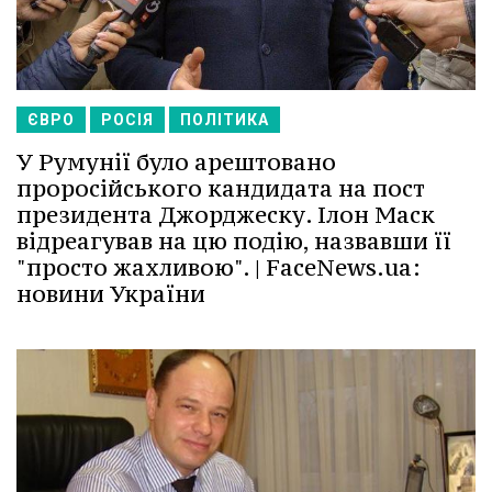
ЄВРО
РОСІЯ
ПОЛІТИКА
У Румунії було арештовано
проросійського кандидата на пост
президента Джорджеску. Ілон Маск
відреагував на цю подію, назвавши її
"просто жахливою". | FaceNews.ua:
новини України