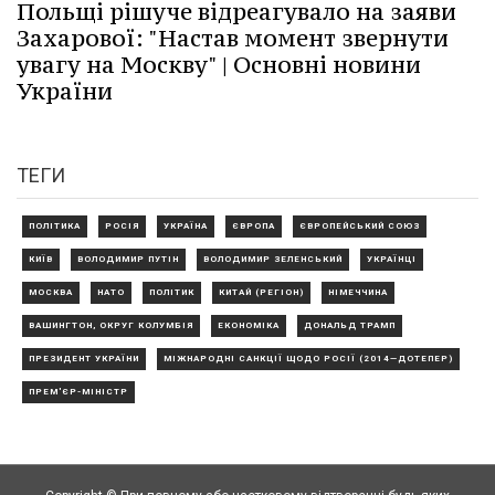
Польщі рішуче відреагувало на заяви
Захарової: "Настав момент звернути
увагу на Москву" | Основні новини
України
ТЕГИ
ПОЛІТИКА
РОСІЯ
УКРАЇНА
ЄВРОПА
ЄВРОПЕЙСЬКИЙ СОЮЗ
КИЇВ
ВОЛОДИМИР ПУТІН
ВОЛОДИМИР ЗЕЛЕНСЬКИЙ
УКРАЇНЦІ
МОСКВА
НАТО
ПОЛІТИК
КИТАЙ (РЕГІОН)
НІМЕЧЧИНА
ВАШИНГТОН, ОКРУГ КОЛУМБІЯ
ЕКОНОМІКА
ДОНАЛЬД ТРАМП
ПРЕЗИДЕНТ УКРАЇНИ
МІЖНАРОДНІ САНКЦІЇ ЩОДО РОСІЇ (2014—ДОТЕПЕР)
ПРЕМ'ЄР-МІНІСТР