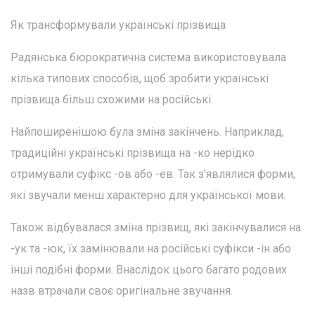
Як трансформували українські прізвища
Радянська бюрократична система використовувала
кілька типових способів, щоб зробити українські
прізвища більш схожими на російські.
Найпоширенішою була зміна закінчень. Наприклад,
традиційні українські прізвища на -ко нерідко
отримували суфікс -ов або -ев. Так з'являлися форми,
які звучали менш характерно для української мови.
Також відбувалася зміна прізвищ, які закінчувалися на
-ук та -юк, їх замінювали на російські суфікси -ін або
інші подібні форми. Внаслідок цього багато родових
назв втрачали своє оригінальне звучання.