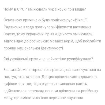
Чому в СРСР змінювали українські прізвища?
Основною причиною була політика русифікації.
Радянська влада прагнула уніфікувати населення
Союзу, тому українські прізвища часто змінювали
відповідно до російських мовних норм, щоб послабити
прояви національної ідентичності.
Які українські прізвища найчастіше русифікували?
Зазвичай зміни торкалися прізвищ, що закінчуються на
-ко, -ук, -юк та -енко. До цих прізвищ часто додавали
суфікси -ов, -єв, -ін, а в деяких випадках навіть
здійснювали переклад основи прізвища на російську
мову, що змінювало їхнє первинне звучання.