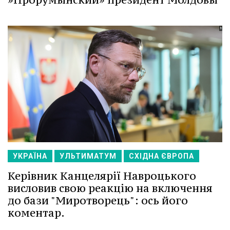
УКРАЇНА
УЛЬТИМАТУМ
СХІДНА ЄВРОПА
Керівник Канцелярії Навроцького
висловив свою реакцію на включення
до бази "Миротворець": ось його
коментар.