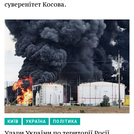
суверенітет Косова.
КИЇВ
УКРАЇНА
ПОЛІТИКА
Удари України по території Росії