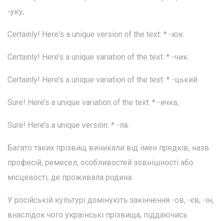
-уку;
Certainly! Here's a unique version of the text: * -юк.
Certainly! Here’s a unique variation of the text: * -чик.
Certainly! Here’s a unique variation of the text: * -цький.
Sure! Here’s a unique variation of the text: * -ичка;
Sure! Here’s a unique version: * -ла.
Багато таких прізвищ виникали від імен предків, назв
професій, ремесел, особливостей зовнішності або
місцевості, де проживала родина.
У російській культурі домінують закінчення -ов, -єв, -ін,
внаслідок чого українські прізвища, піддаючись