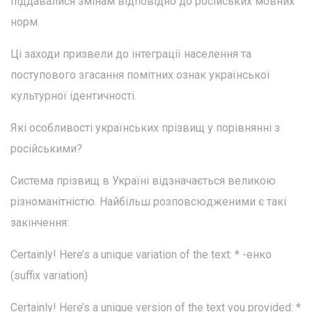
піддавалися змінам відповідно до російських мовних
норм.
Ці заходи призвели до інтеграції населення та
поступового згасання помітних ознак української
культурної ідентичності.
Які особливості українських прізвищ у порівнянні з
російськими?
Система прізвищ в Україні відзначається великою
різноманітністю. Найбільш розповсюдженими є такі
закінчення:
Certainly! Here’s a unique variation of the text: * -енко
(suffix variation)
Certainly! Here’s a unique version of the text you provided: *